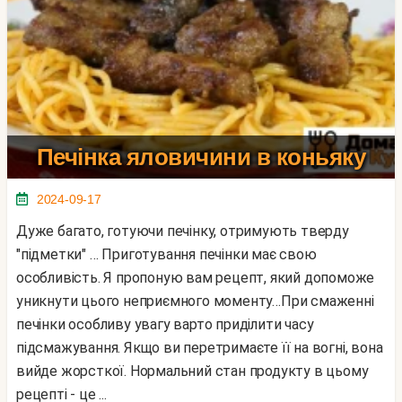
Печінка яловичини в коньяку
2024-09-17
Дуже багато, готуючи печінку, отримують тверду
"підметки" … Приготування печінки має свою
особливість. Я пропоную вам рецепт, який допоможе
уникнути цього неприємного моменту…При смаженні
печінки особливу увагу варто приділити часу
підсмажування. Якщо ви перетримаєте її на вогні, вона
вийде жорсткої. Нормальний стан продукту в цьому
рецепті - це ...