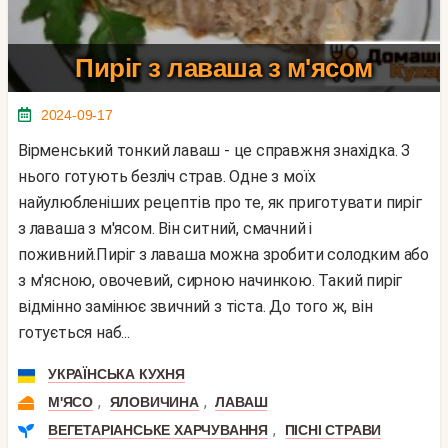
Пиріг з лаваша з м'ясом
2024-09-17
Вірменський тонкий лаваш - це справжня знахідка. З
нього готують безліч страв. Одне з моїх
найулюбленіших рецептів про те, як приготувати пиріг
з лаваша з м'ясом. Він ситний, смачний і
поживний.Пиріг з лаваша можна зробити солодким або
з м'ясною, овочевий, сирною начинкою. Такий пиріг
відмінно замінює звичний з тіста. До того ж, він
готується наб...
УКРАЇНСЬКА КУХНЯ
,
,
М'ЯСО
ЯЛОВИЧИНА
ЛАВАШ
,
ВЕГЕТАРІАНСЬКЕ ХАРЧУВАННЯ
ПІСНІ СТРАВИ