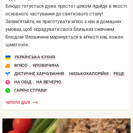
Блюдо готується дуже просто і цілком підійде в якості
основного частування до святкового столу!
Запам'ятайте, як приготувати м'ясо з ківі в домашніх
умовах, щоб порадувати своїх близьких смачним
блюдом. Яловичина маринується в м'якоті ківі, кожен
шматочок...
УКРАЇНСЬКА КУХНЯ
,
М'ЯСО
ЯЛОВИЧИНА
,
,
ДІЄТИЧНЕ ХАРЧУВАННЯ
НИЗЬКОКАЛОРІЙНІ
РЕЦЕПТИ ДЛЯ СХУДНЕННЯ
,
НА ОБІД
НА ВЕЧЕРЮ
ГАРЯЧІ СТРАВИ
ЧИТАТИ ДАЛІ