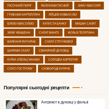
ПІСОЧНИЙ ПИРІГ
ЯБЛУКАМИ ПІСНИЙ
ЗИМУ КВАСОЛЯ
ГРИБАМИ КАРТОПЛЯНІ
ЯЙЦЕМ КОВБАСОЮ
БІЛОЮ КВАСОЛЕЮ
КАПУСТА БАНКУ
МИШКА САЛАТ
ЗИМУ КВАШЕНА
САЛАТ МАНГО
ФОЛЬЗІ ТЕЛЯТИНА
ВАРЕННЯ ЯНТАРНЕ
САЛАТ СТРУЧКОВОЇ
ШАРАМИ САЛАТ
СВИНЯЧИЙ ДУХОВЦІ
КУРКА АПЕЛЬСИНАМИ
СОЛОДКА КАРТОПЛЯ
СОУСІ ГОСТРОМУ
СКОВОРОДІ КУРЯЧЕ
Популярні сьогодні рецепти
Антрекот в духовці у фользі