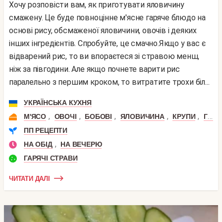
Хочу розповісти вам, як приготувати яловичину
смажену. Це буде повноцінне м'ясне гаряче блюдо на
основі рису, обсмаженої яловичини, овочів і деяких
інших інгредієнтів. Спробуйте, це смачно.Якщо у вас є
відварений рис, то ви впораєтеся зі стравою менш,
ніж за півгодини. Але якщо почнете варити рис
паралельно з першим кроком, то витратите трохи біл...
УКРАЇНСЬКА КУХНЯ
,
,
,
,
,
М'ЯСО
ОВОЧІ
БОБОВІ
ЯЛОВИЧИНА
КРУПИ
ГОВЯЖА ВИРІЗКА
ПП РЕЦЕПТИ
,
НА ОБІД
НА ВЕЧЕРЮ
ГАРЯЧІ СТРАВИ
ЧИТАТИ ДАЛІ