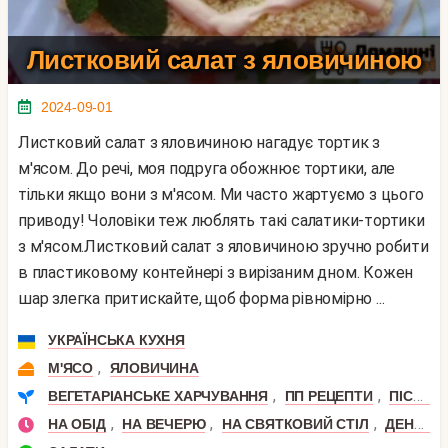
Листковий салат з яловичиною
2024-09-01
Листковий салат з яловичиною нагадує тортик з
м'ясом. До речі, моя подруга обожнює тортики, але
тільки якщо вони з м'ясом. Ми часто жартуємо з цього
приводу! Чоловіки теж люблять такі салатики-тортики
з м'ясом.Листковий салат з яловичиною зручно робити
в пластиковому контейнері з вирізаним дном. Кожен
шар злегка притискайте, щоб форма рівномірно ...
УКРАЇНСЬКА КУХНЯ
,
М'ЯСО
ЯЛОВИЧИНА
,
,
ВЕГЕТАРІАНСЬКЕ ХАРЧУВАННЯ
ПП РЕЦЕПТИ
ПІСНІ СТРАВИ
,
,
,
НА ОБІД
НА ВЕЧЕРЮ
НА СВЯТКОВИЙ СТІЛ
ДЕНЬ ЗАКОХАНИХ