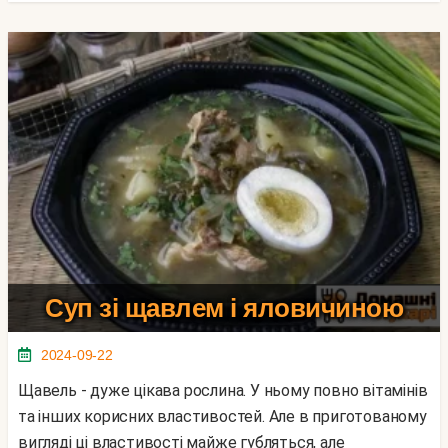
Суп зі щавлем і яловичиною
2024-09-22
Щавель - дуже цікава рослина. У ньому повно вітамінів
та інших корисних властивостей. Але в приготованому
вигляді ці властивості майже губляться, але