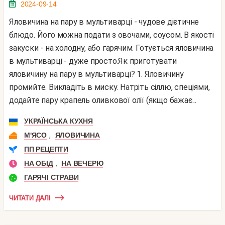
2024-09-14
Яловичина на пару в мультиварці - чудове дієтичне
блюдо. Його можна подати з овочами, соусом. В якості
закуски - на холодну, або гарячим. Готується яловичина
в мультиварці - дуже просто.Як приготувати
яловичину на пару в мультиварці? 1. Яловичину
промийте. Викладіть в миску. Натріть сіллю, спеціями,
додайте пару крапель оливкової олії (якщо бажає...
УКРАЇНСЬКА КУХНЯ
,
М'ЯСО
ЯЛОВИЧИНА
ПП РЕЦЕПТИ
,
НА ОБІД
НА ВЕЧЕРЮ
ГАРЯЧІ СТРАВИ
ЧИТАТИ ДАЛІ