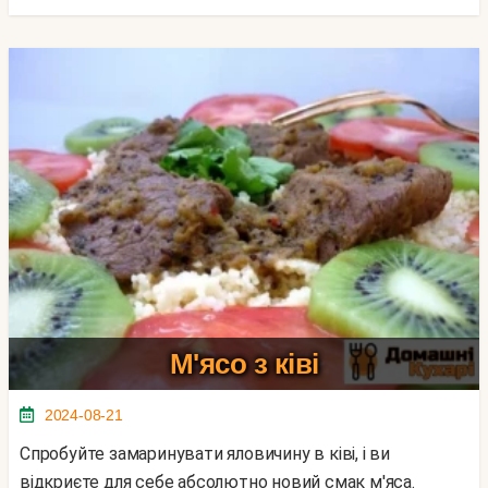
М'ясо з ківі
2024-08-21
Спробуйте замаринувати яловичину в ківі, і ви
відкриєте для себе абсолютно новий смак м'яса.