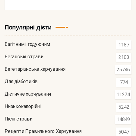
Популярні дієти
Вагітним і годуючим
1187
Веганські страви
2103
Вегетаріанське харчування
25746
Для діабетиків
774
Дієтичне харчування
11274
Низькокалорійні
5242
Пісні страви
14849
Рецепти Правильного Харчування
5047