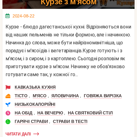
Курзе з м'ясом
2024-08-22
Курзе - блюдо дагестанської кухні. Відрізняються вони
від наших пельменів не тільки формою, але і начинкою.
Начинка до слова, може бути найрізноманітніша, що
порадує і м'ясоїдів і вегетаріанців.Курзе готують і з
м'ясом, і з сиром, і з картоплею. Сьогодні розповім як
приготувати курзе з м'ясом. Начинку не обов'язково
готувати саме так, у кожної го...
КАВКАЗЬКА КУХНЯ
,
,
,
ТІСТО
М'ЯСО
ЯЛОВИЧИНА
ГОВЯЖА ВИРІЗКА
НИЗЬКОКАЛОРІЙНІ
,
,
НА ОБІД
НА ВЕЧЕРЮ
НА СВЯТКОВИЙ СТІЛ
,
ГАРЯЧІ СТРАВИ
СТРАВИ В ТЕСТІ
ЧИТАТИ ДАЛІ