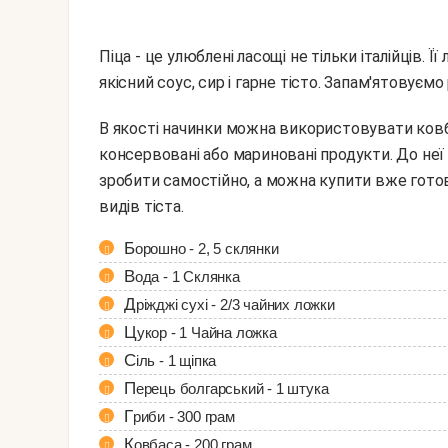
Піца - це улюблені ласощі не тільки італійців. Ї
якісний соус, сир і гарне тісто. Запам'ятовуєм
В якості начинки можна використовувати ковбасні вироби, овочі, зелень, гриби, м'ясо, а також
консервовані або мариновані продукти. До неї 
зробити самостійно, а можна купити вже готов
видів тіста.
Борошно - 2, 5 склянки
Вода - 1 Склянка
Дріжджі сухі - 2/3 чайних ложки
Цукор - 1 Чайна ложка
Сіль - 1 щіпка
Перець болгарський - 1 штука
Гриби - 300 грам
Ковбаса - 200 грам