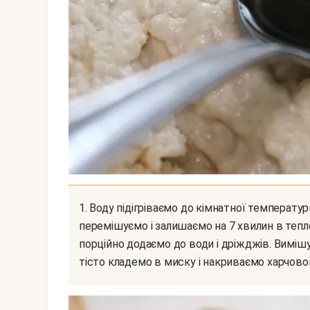
1. Воду підігріваємо до кімнатної температури, насипаємо в неї дрібку солі, цукор і дріжджі,
перемішуємо і залишаємо на 7 хвилин в тепл
порційно додаємо до води і дріжджів. Вимішу
тісто кладемо в миску і накриваємо харчово