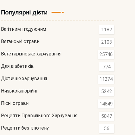
Популярні дієти
Вагітним і годуючим
1187
Веганські страви
2103
Вегетаріанське харчування
25746
Для діабетиків
774
Дієтичне харчування
11274
Низькокалорійні
5242
Пісні страви
14849
Рецепти Правильного Харчування
5047
Рецепти без глютену
56