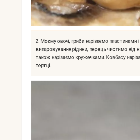
2. Моєму овочі, гриби нарізаємо пластинами і обсмажуємо на соняшниковій олії до
випаровування рідини, перець чистимо від н
також нарізаємо кружечками. Ковбасу наріз
тертці.