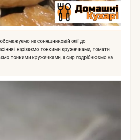
асіння і нарізаємо тонкими кружечками, томати
аємо тонкими кружечками, а сир подрібнюємо на