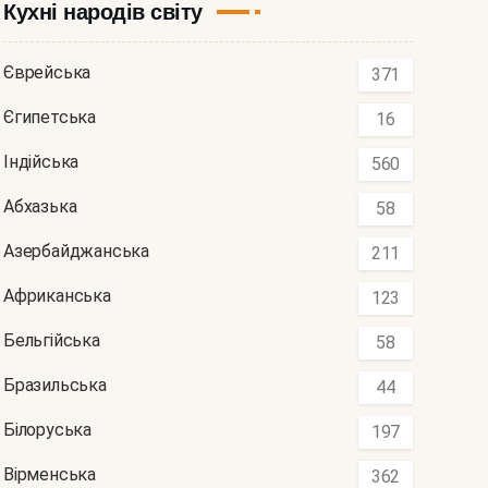
Кухні народів світу
Єврейська
371
Єгипетська
16
Індійська
560
Абхазька
58
Азербайджанська
211
Африканська
123
Бельгійська
58
Бразильська
44
Білоруська
197
Вірменська
362