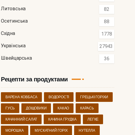
Литовська
82
Осетинська
88
Східна
1778
Українська
27943
Швейцарська
36
Рецепти за продуктами
ВАРЕНА КОВБАСА
ВОДОРОСТІ
ГРЕЦЬКІ ГОРІХИ
ГУСЬ
ДОЩОВИКИ
КАКАО
КАРАСЬ
КАЧАННИЙ САЛАТ
КАЧИНА ГРУДКА
ЛЕГКЕ
МОРОШКА
МУСКАТНИЙ ГОРІХ
НУТЕЛЛА