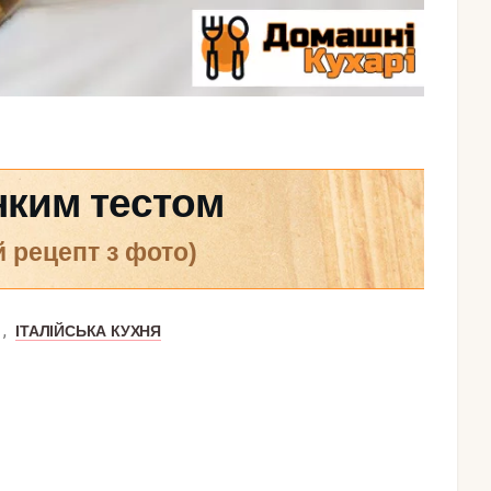
онким тестом
й рецепт з фото)
,
ІТАЛІЙСЬКА КУХНЯ