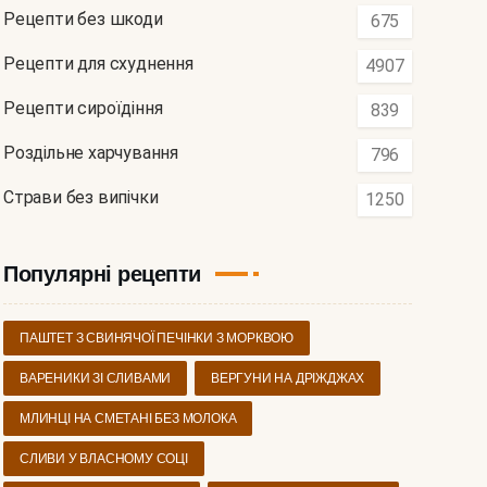
Рецепти без шкоди
675
Рецепти для схуднення
4907
Рецепти сироїдіння
839
Роздільне харчування
796
Страви без випічки
1250
Популярні рецепти
ПАШТЕТ З СВИНЯЧОЇ ПЕЧІНКИ З МОРКВОЮ
ВАРЕНИКИ ЗІ СЛИВАМИ
ВЕРГУНИ НА ДРІЖДЖАХ
МЛИНЦІ НА СМЕТАНІ БЕЗ МОЛОКА
СЛИВИ У ВЛАСНОМУ СОЦІ