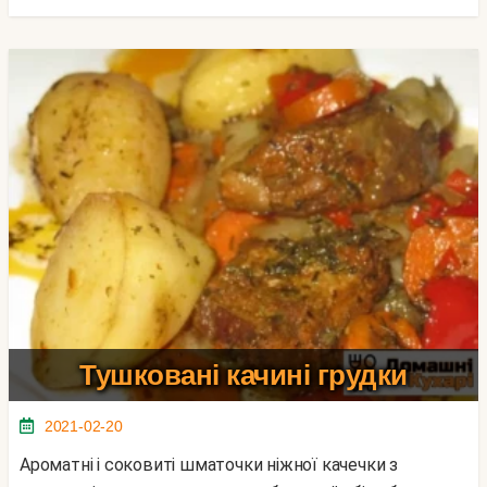
Тушковані качині грудки
2021-02-20
Ароматні і соковиті шматочки ніжної качечки з