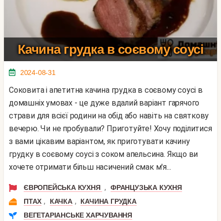
Качина грудка в соєвому соусі
2024-08-31
Соковита і апетитна качина грудка в соєвому соусі в
домашніх умовах - це дуже вдалий варіант гарячого
страви для всієї родини на обід або навіть на святкову
вечерю. Чи не пробували? Приготуйте! Хочу поділитися
з вами цікавим варіантом, як приготувати качину
грудку в соєвому соусі з соком апельсина. Якщо ви
хочете отримати більш насичений смак м'я...
,
ЄВРОПЕЙСЬКА КУХНЯ
ФРАНЦУЗЬКА КУХНЯ
,
,
ПТАХ
КАЧКА
КАЧИНА ГРУДКА
ВЕГЕТАРІАНСЬКЕ ХАРЧУВАННЯ