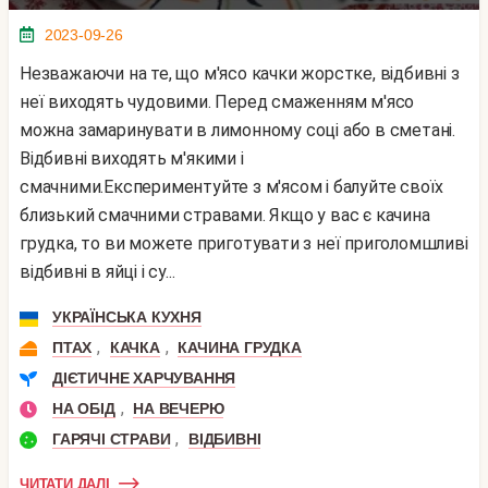
2023-09-26
Незважаючи на те, що м'ясо качки жорстке, відбивні з
неї виходять чудовими. Перед смаженням м'ясо
можна замаринувати в лимонному соці або в сметані.
Відбивні виходять м'якими і
смачними.Експериментуйте з м'ясом і балуйте своїх
близький смачними стравами. Якщо у вас є качина
грудка, то ви можете приготувати з неї приголомшливі
відбивні в яйці і су...
УКРАЇНСЬКА КУХНЯ
,
,
ПТАХ
КАЧКА
КАЧИНА ГРУДКА
ДІЄТИЧНЕ ХАРЧУВАННЯ
,
НА ОБІД
НА ВЕЧЕРЮ
,
ГАРЯЧІ СТРАВИ
ВІДБИВНІ
ЧИТАТИ ДАЛІ