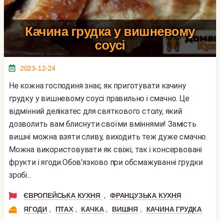
Качина грудка у вишневому
соусі
2023-12-24
Не кожна господиня знає, як приготувати качину
грудку у вишневому соусі правильно і смачно. Це
відмінний делікатес для святкового столу, який
дозволить вам блиснути своїми вміннями! Замість
вишні можна взяти сливу, виходить теж дуже смачно.
Можна використовувати як свіжі, так і консервовані
фрукти і ягоди.Обов'язково при обсмажуванні грудки
зробі...
,
ЄВРОПЕЙСЬКА КУХНЯ
ФРАНЦУЗЬКА КУХНЯ
,
,
,
,
ЯГОДИ
ПТАХ
КАЧКА
ВИШНЯ
КАЧИНА ГРУДКА