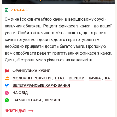
2024-04-25
Смачне і соковите м'ясо качки в вершковому соусі -
пальчики оближеш. Рецепт фрикасе з качки - до вашої
уваги! Любителі качиного м'яса знають, що страви з
качки готуються досить довго і при готуванні їм
необхідно приділяти досить багато уваги. Пропоную
вам спробувати рецепт приготування фрикасе з качки.
Для цієї страви м'ясо ріжеться на невеликі ш...
ФРАНЦУЗЬКА КУХНЯ
,
,
,
,
МОЛОЧНІ ПРОДУКТИ
ПТАХ
ВЕРШКИ
КАЧКА
КАЧИНА ГРУДКА
ВЕГЕТАРІАНСЬКЕ ХАРЧУВАННЯ
НА ОБІД
,
ГАРЯЧІ СТРАВИ
ФРІКАСЕ
ЧИТАТИ ДАЛІ