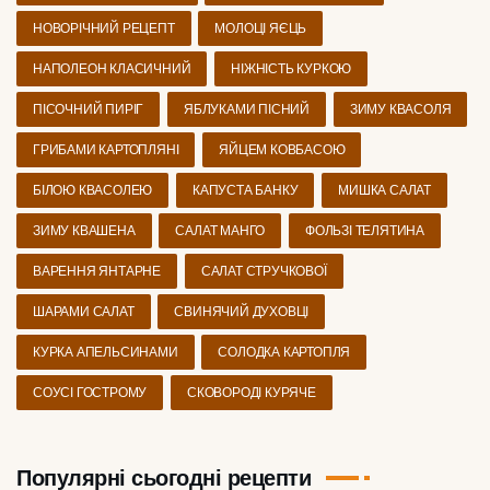
НОВОРІЧНИЙ РЕЦЕПТ
МОЛОЦІ ЯЄЦЬ
НАПОЛЕОН КЛАСИЧНИЙ
НІЖНІСТЬ КУРКОЮ
ПІСОЧНИЙ ПИРІГ
ЯБЛУКАМИ ПІСНИЙ
ЗИМУ КВАСОЛЯ
ГРИБАМИ КАРТОПЛЯНІ
ЯЙЦЕМ КОВБАСОЮ
БІЛОЮ КВАСОЛЕЮ
КАПУСТА БАНКУ
МИШКА САЛАТ
ЗИМУ КВАШЕНА
САЛАТ МАНГО
ФОЛЬЗІ ТЕЛЯТИНА
ВАРЕННЯ ЯНТАРНЕ
САЛАТ СТРУЧКОВОЇ
ШАРАМИ САЛАТ
СВИНЯЧИЙ ДУХОВЦІ
КУРКА АПЕЛЬСИНАМИ
СОЛОДКА КАРТОПЛЯ
СОУСІ ГОСТРОМУ
СКОВОРОДІ КУРЯЧЕ
Популярні сьогодні рецепти