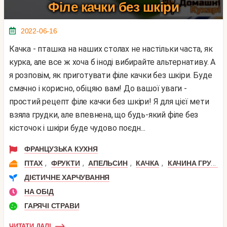
Філе качки без шкіри
2022-06-16
Качка - пташка на наших столах не настільки часта, як
курка, але все ж хоча б іноді вибирайте альтернативу. А
я розповім, як приготувати філе качки без шкіри. Буде
смачно і корисно, обіцяю вам! До вашої уваги -
простий рецепт філе качки без шкіри! Я для цієї мети
взяла грудки, але впевнена, що будь-який філе без
кісточок і шкіри буде чудово поєдн...
ФРАНЦУЗЬКА КУХНЯ
,
,
,
,
ПТАХ
ФРУКТИ
АПЕЛЬСИН
КАЧКА
КАЧИНА ГРУДКА
ДІЄТИЧНЕ ХАРЧУВАННЯ
НА ОБІД
ГАРЯЧІ СТРАВИ
ЧИТАТИ ДАЛІ