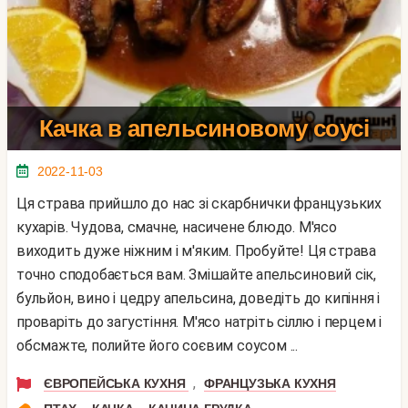
Качка в апельсиновому соусі
2022-11-03
Ця страва прийшло до нас зі скарбнички французьких
кухарів. Чудова, смачне, насичене блюдо. М'ясо
виходить дуже ніжним і м'яким. Пробуйте! Ця страва
точно сподобається вам. Змішайте апельсиновий сік,
бульйон, вино і цедру апельсина, доведіть до кипіння і
проваріть до загустіння. М'ясо натріть сіллю і перцем і
обсмажте, полийте його соєвим соусом ...
,
ЄВРОПЕЙСЬКА КУХНЯ
ФРАНЦУЗЬКА КУХНЯ