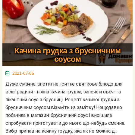
Качина грудка з брусничним
соусом
2021-07-05
Дуже смачне, апетитне і ситне святкове блюдо для
всієї родини - ніжна качина грудка, запечені овочі та
пікантний соус з брусниці. Рецепт качиної грудки з
брусничним соусом візьміть на замітку! Нещодавно
побачила в магазині брусничний соус і вирішила
спробувати приготувати до нього що-небудь смачне.
Вибір припав на качину грудку, яка як не можна д...