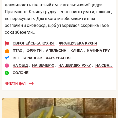
доповнюють пікантний смак апельсинової цедри.
Приємного! Качину грудку легко приготувати, головне,
не пересушить. Для цього ми обсмажити її на
розпеченій сковороді, щоб утворилася скоринка і все
соки зберегли...
,
ЄВРОПЕЙСЬКА КУХНЯ
ФРАНЦУЗЬКА КУХНЯ
,
,
,
,
ПТАХ
ФРУКТИ
АПЕЛЬСИН
КАЧКА
КАЧИНА ГРУДКА
ВЕГЕТАРІАНСЬКЕ ХАРЧУВАННЯ
,
,
,
НА ОБІД
НА ВЕЧЕРЮ
НА ШВИДКУ РУКУ
НА СВЯТКОВИЙ СТІЛ
СОЛОНЕ
ЧИТАТИ ДАЛІ