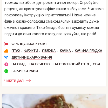
торжества або ж для романтичної вечері. Спробуйте
рецепт, як приготувати філе качки з яблуками. Читаємо
покрокову інструкцію і приступаємо! Ніжне качине
філе з кисло-солодким смаком яблук виходить дуже
смачно і красиво. Таке блюдо без тіні сумніву можна
подати до святкового столу, але врахуйте, що розій...
ФРАНЦУЗЬКА КУХНЯ
,
,
,
,
ПТАХ
ФРУКТИ
ЯБЛУКА
КАЧКА
КАЧИНА ГРУДКА
ДІЄТИЧНЕ ХАРЧУВАННЯ
,
,
,
НА ОБІД
НА ВЕЧЕРЮ
НА СВЯТКОВИЙ СТІЛ
СВЯТКОВИЙ ОБІД
ГАРЯЧІ СТРАВИ
ЧИТАТИ ДАЛІ