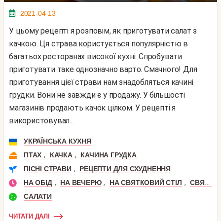
2021-04-13
У цьому рецепті я розповім, як приготувати салат з
качкою. Ця страва користується популярністю в
багатьох ресторанах високої кухні. Спробувати
приготувати таке однозначно варто. Смачного! Для
приготування цієї страви нам знадобляться качині
грудки. Вони не завжди є у продажу. У більшості
магазинів продають качок цілком. У рецепті я
використовувал...
УКРАЇНСЬКА КУХНЯ
,
,
ПТАХ
КАЧКА
КАЧИНА ГРУДКА
,
ПІСНІ СТРАВИ
РЕЦЕПТИ ДЛЯ СХУДНЕННЯ
,
,
,
НА ОБІД
НА ВЕЧЕРЮ
НА СВЯТКОВИЙ СТІЛ
СВЯТКОВИЙ ОБІД
САЛАТИ
ЧИТАТИ ДАЛІ