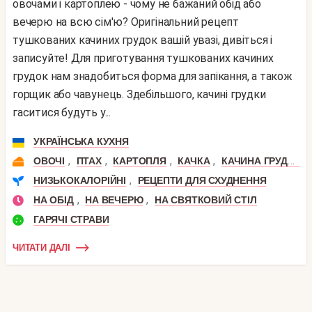
овочами і картоплею - чому не бажаний обід або
вечерю на всю сім'ю? Оригінальний рецепт
тушкованих качиних грудок вашій увазі, дивіться і
записуйте! Для приготування тушкованих качиних
грудок нам знадобиться форма для запікання, а також
горщик або чавунець. Здебільшого, качині грудки
гаситися будуть у...
УКРАЇНСЬКА КУХНЯ
,
,
,
,
ОВОЧІ
ПТАХ
КАРТОПЛЯ
КАЧКА
КАЧИНА ГРУДКА
,
НИЗЬКОКАЛОРІЙНІ
РЕЦЕПТИ ДЛЯ СХУДНЕННЯ
,
,
НА ОБІД
НА ВЕЧЕРЮ
НА СВЯТКОВИЙ СТІЛ
ГАРЯЧІ СТРАВИ
ЧИТАТИ ДАЛІ