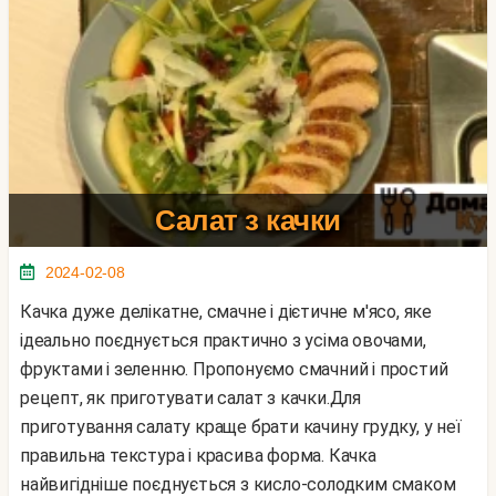
Салат з качки
2024-02-08
Качка дуже делікатне, смачне і дієтичне м'ясо, яке
ідеально поєднується практично з усіма овочами,
фруктами і зеленню. Пропонуємо смачний і простий
рецепт, як приготувати салат з качки.Для
приготування салату краще брати качину грудку, у неї
правильна текстура і красива форма. Качка
найвигідніше поєднується з кисло-солодким смаком