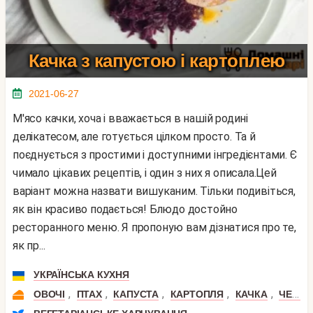
Качка з капустою і картоплею
2021-06-27
М'ясо качки, хоча і вважається в нашій родині
делікатесом, але готується цілком просто. Та й
поєднується з простими і доступними інгредієнтами. Є
чимало цікавих рецептів, і один з них я описала.Цей
варіант можна назвати вишуканим. Тільки подивіться,
як він красиво подається! Блюдо достойно
ресторанного меню. Я пропоную вам дізнатися про те,
як пр...
УКРАЇНСЬКА КУХНЯ
,
,
,
,
,
ОВОЧІ
ПТАХ
КАПУСТА
КАРТОПЛЯ
КАЧКА
ЧЕРВОНА КАПУСТА