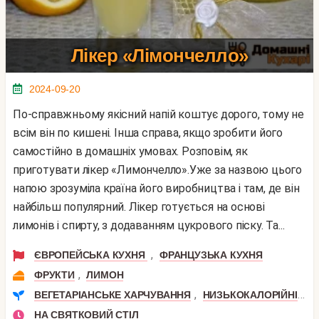
Лікер «Лімончелло»
2024-09-20
По-справжньому якісний напій коштує дорого, тому не
всім він по кишені. Інша справа, якщо зробити його
самостійно в домашніх умовах. Розповім, як
приготувати лікер «Лимончелло».Уже за назвою цього
напою зрозуміла країна його виробництва і там, де він
найбільш популярний. Лікер готується на основі
лимонів і спирту, з додаванням цукрового піску. Та...
,
ЄВРОПЕЙСЬКА КУХНЯ
ФРАНЦУЗЬКА КУХНЯ
,
ФРУКТИ
ЛИМОН
,
,
ВЕГЕТАРІАНСЬКЕ ХАРЧУВАННЯ
НИЗЬКОКАЛОРІЙНІ
П
НА СВЯТКОВИЙ СТІЛ