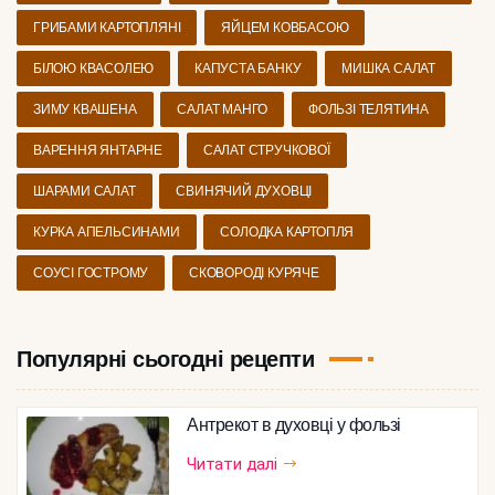
ГРИБАМИ КАРТОПЛЯНІ
ЯЙЦЕМ КОВБАСОЮ
БІЛОЮ КВАСОЛЕЮ
КАПУСТА БАНКУ
МИШКА САЛАТ
ЗИМУ КВАШЕНА
САЛАТ МАНГО
ФОЛЬЗІ ТЕЛЯТИНА
ВАРЕННЯ ЯНТАРНЕ
САЛАТ СТРУЧКОВОЇ
ШАРАМИ САЛАТ
СВИНЯЧИЙ ДУХОВЦІ
КУРКА АПЕЛЬСИНАМИ
СОЛОДКА КАРТОПЛЯ
СОУСІ ГОСТРОМУ
СКОВОРОДІ КУРЯЧЕ
Популярні сьогодні рецепти
Антрекот в духовці у фользі
Читати далі