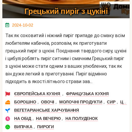
Грецький пиріг з цукіні
2024-10-02
Так як соковитий і ніжний пиріг припаде до смаку всім
любителям кабачків, розповім, як приготувати
грецький пиріг з цукіні. Поєднання твердого сиру, цукіні
і цибулі роблять пиріг ситним і смачним.Грецький пиріг
з цукіні може стати одним з ваших улюблених, так як
він дуже легкий в приготуванні. Пиріг відмінно
підходить в якості літнього страви зав...
,
ЄВРОПЕЙСЬКА КУХНЯ
ФРАНЦУЗЬКА КУХНЯ
,
,
,
,
БОРОШНО
ОВОЧІ
МОЛОЧНІ ПРОДУКТИ
СИР
ЦИБУЛЯ
ВЕГЕТАРІАНСЬКЕ ХАРЧУВАННЯ
,
,
НА ОБІД
НА ВЕЧЕРЮ
НА ПОЛУДЕНОК
,
ВИПІЧКА
ПИРОГИ