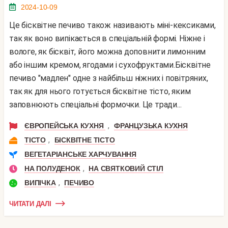
2024-10-09
Це бісквітне печиво також називають міні-кексиками,
так як воно випікається в спеціальній формі. Ніжне і
вологе, як бісквіт, його можна доповнити лимонним
або іншим кремом, ягодами і сухофруктами.Бісквітне
печиво "мадлен" одне з найбільш ніжних і повітряних,
так як для нього готується бісквітне тісто, яким
заповнюють спеціальні формочки. Це тради...
,
ЄВРОПЕЙСЬКА КУХНЯ
ФРАНЦУЗЬКА КУХНЯ
,
ТІСТО
БІСКВІТНЕ ТІСТО
ВЕГЕТАРІАНСЬКЕ ХАРЧУВАННЯ
,
НА ПОЛУДЕНОК
НА СВЯТКОВИЙ СТІЛ
,
ВИПІЧКА
ПЕЧИВО
ЧИТАТИ ДАЛІ