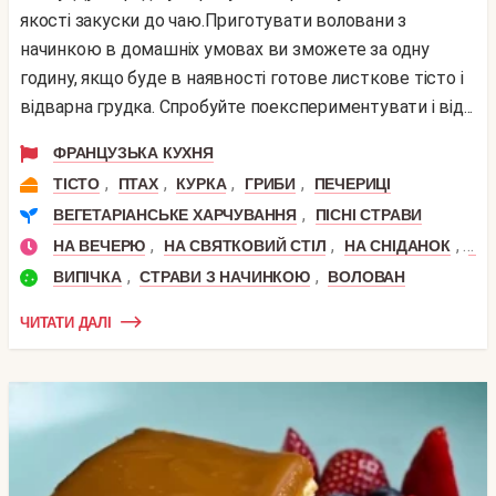
якості закуски до чаю.Приготувати воловани з
начинкою в домашніх умовах ви зможете за одну
годину, якщо буде в наявності готове листкове тісто і
відварна грудка. Спробуйте поекспериментувати і від...
ФРАНЦУЗЬКА КУХНЯ
,
,
,
,
ТІСТО
ПТАХ
КУРКА
ГРИБИ
ПЕЧЕРИЦІ
,
ВЕГЕТАРІАНСЬКЕ ХАРЧУВАННЯ
ПІСНІ СТРАВИ
,
,
,
НА ВЕЧЕРЮ
НА СВЯТКОВИЙ СТІЛ
НА СНІДАНОК
ФУ
,
,
ВИПІЧКА
СТРАВИ З НАЧИНКОЮ
ВОЛОВАН
ЧИТАТИ ДАЛІ