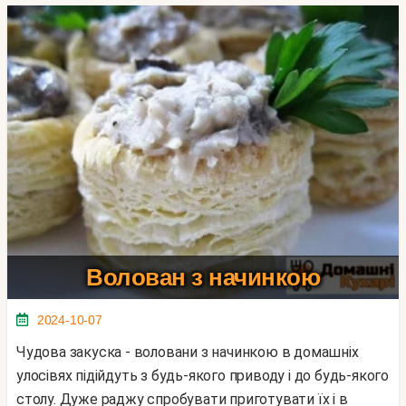
Волован з начинкою
2024-10-07
Чудова закуска - воловани з начинкою в домашніх
улосівях підійдуть з будь-якого приводу і до будь-якого
столу. Дуже раджу спробувати приготувати їх і в