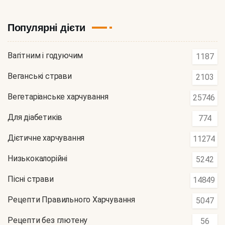
Популярні дієти
Вагітним і годуючим
1187
Веганські страви
2103
Вегетаріанське харчування
25746
Для діабетиків
774
Дієтичне харчування
11274
Низькокалорійні
5242
Пісні страви
14849
Рецепти Правильного Харчування
5047
Рецепти без глютену
56