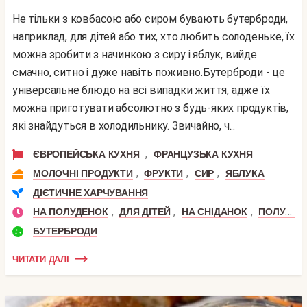
Не тільки з ковбасою або сиром бувають бутерброди,
наприклад, для дітей або тих, хто любить солоденьке, їх
можна зробити з начинкою з сиру і яблук, вийде
смачно, ситно і дуже навіть поживно.Бутерброди - це
універсальне блюдо на всі випадки життя, адже їх
можна приготувати абсолютно з будь-яких продуктів,
які знайдуться в холодильнику. Звичайно, ч...
,
ЄВРОПЕЙСЬКА КУХНЯ
ФРАНЦУЗЬКА КУХНЯ
,
,
,
МОЛОЧНІ ПРОДУКТИ
ФРУКТИ
СИР
ЯБЛУКА
ДІЄТИЧНЕ ХАРЧУВАННЯ
,
,
,
НА ПОЛУДЕНОК
ДЛЯ ДІТЕЙ
НА СНІДАНОК
ПОЛУДЕНЬ
БУТЕРБРОДИ
ЧИТАТИ ДАЛІ