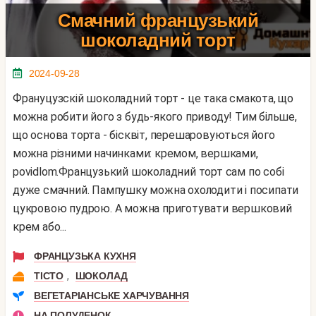
Смачний французький
шоколадний торт
2024-09-28
Франуцузскій шоколадний торт - це така смакота, що
можна робити його з будь-якого приводу! Тим більше,
що основа торта - бісквіт, перешаровуються його
можна різними начинками: кремом, вершками,
povidlom.Французький шоколадний торт сам по собі
дуже смачний. Пампушку можна охолодити і посипати
цукровою пудрою. А можна приготувати вершковий
крем або...
ФРАНЦУЗЬКА КУХНЯ
,
ТІСТО
ШОКОЛАД
ВЕГЕТАРІАНСЬКЕ ХАРЧУВАННЯ
НА ПОЛУДЕНОК