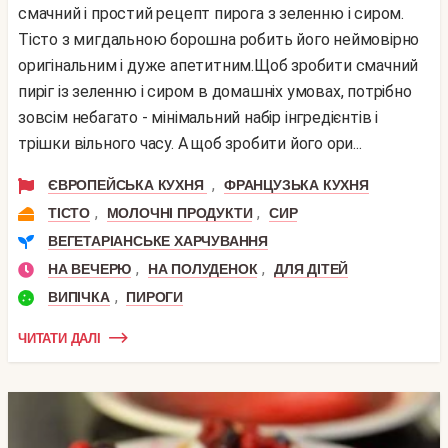
смачний і простий рецепт пирога з зеленню і сиром.
Тісто з мигдальною борошна робить його неймовірно
оригінальним і дуже апетитним.Щоб зробити смачний
пиріг із зеленню і сиром в домашніх умовах, потрібно
зовсім небагато - мінімальний набір інгредієнтів і
трішки вільного часу. А щоб зробити його ори...
,
ЄВРОПЕЙСЬКА КУХНЯ
ФРАНЦУЗЬКА КУХНЯ
,
,
ТІСТО
МОЛОЧНІ ПРОДУКТИ
СИР
ВЕГЕТАРІАНСЬКЕ ХАРЧУВАННЯ
,
,
НА ВЕЧЕРЮ
НА ПОЛУДЕНОК
ДЛЯ ДІТЕЙ
,
ВИПІЧКА
ПИРОГИ
ЧИТАТИ ДАЛІ