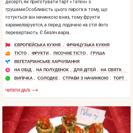
десерті, як приготувати тарт «Татен» з
грушами.Особливість цього пирога в тому, що
готується він начинкою вниз, тому фрукти
карамелізіруется, а перед подачею на стіл його
перевертають. Є безліч варіа...
,
ЄВРОПЕЙСЬКА КУХНЯ
ФРАНЦУЗЬКА КУХНЯ
,
,
,
ТІСТО
ФРУКТИ
ПІСОЧНЕ ТІСТО
ГРУША
ВЕГЕТАРІАНСЬКЕ ХАРЧУВАННЯ
,
,
,
НА ОБІД
НА ПОЛУДЕНОК
ДЛЯ ДІТЕЙ
НА СВЯТКОВИЙ СТІЛ
,
,
,
ВИПІЧКА
СОЛОДКЕ
СТРАВИ З НАЧИНКОЮ
ТОРТИ
ЧИТАТИ ДАЛІ