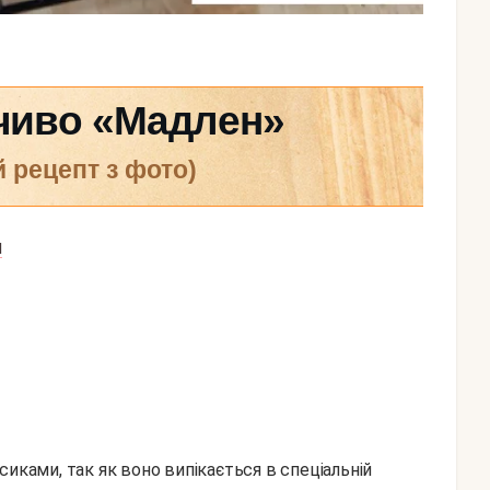
ечиво «Мадлен»
й рецепт з фото)
Я
иками, так як воно випікається в спеціальній