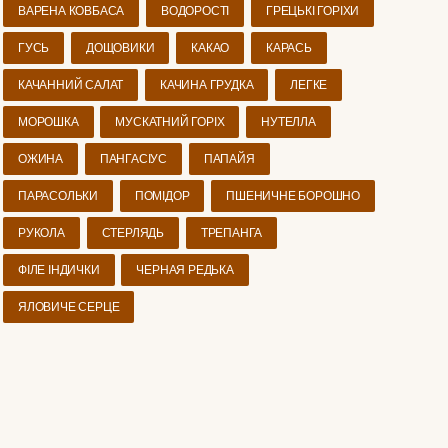
ВАРЕНА КОВБАСА
ВОДОРОСТІ
ГРЕЦЬКІ ГОРІХИ
ГУСЬ
ДОЩОВИКИ
КАКАО
КАРАСЬ
КАЧАННИЙ САЛАТ
КАЧИНА ГРУДКА
ЛЕГКЕ
МОРОШКА
МУСКАТНИЙ ГОРІХ
НУТЕЛЛА
ОЖИНА
ПАНГАСІУС
ПАПАЙЯ
ПАРАСОЛЬКИ
ПОМІДОР
ПШЕНИЧНЕ БОРОШНО
РУКОЛА
СТЕРЛЯДЬ
ТРЕПАНГА
ФІЛЕ ІНДИЧКИ
ЧЕРНАЯ РЕДЬКА
ЯЛОВИЧЕ СЕРЦЕ