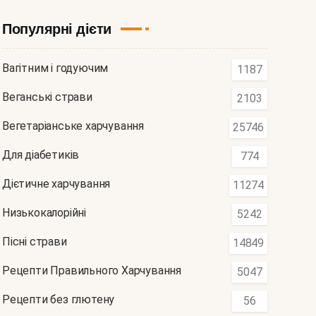
Популярні дієти
Вагітним і годуючим
1187
Веганські страви
2103
Вегетаріанське харчування
25746
Для діабетиків
774
Дієтичне харчування
11274
Низькокалорійні
5242
Пісні страви
14849
Рецепти Правильного Харчування
5047
Рецепти без глютену
56