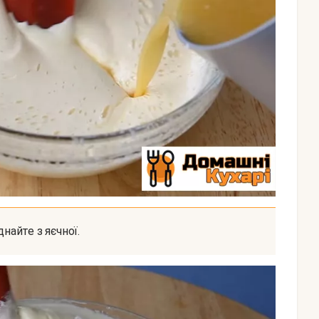
днайте з яєчної.