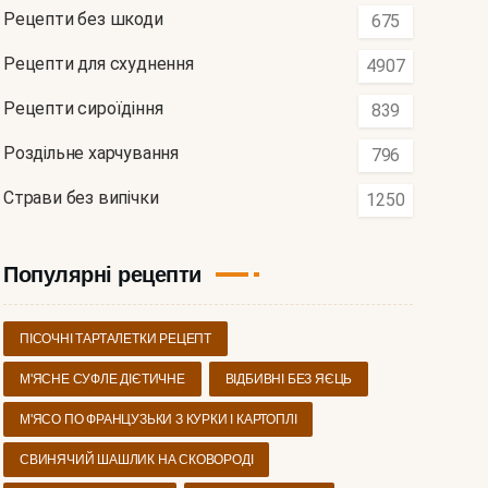
Рецепти без шкоди
675
Рецепти для схуднення
4907
Рецепти сироїдіння
839
Роздільне харчування
796
Страви без випічки
1250
Популярні рецепти
ПІСОЧНІ ТАРТАЛЕТКИ РЕЦЕПТ
М'ЯСНЕ СУФЛЕ ДІЄТИЧНЕ
ВІДБИВНІ БЕЗ ЯЄЦЬ
М'ЯСО ПО ФРАНЦУЗЬКИ З КУРКИ І КАРТОПЛІ
СВИНЯЧИЙ ШАШЛИК НА СКОВОРОДІ