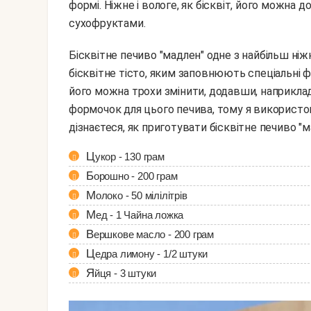
формі. Ніжне і вологе, як бісквіт, його можна
сухофруктами.
Бісквітне печиво "мадлен" одне з найбільш ніжних і повітряних, так як для нього готується
бісквітне тісто, яким заповнюють спеціальні 
його можна трохи змінити, додавши, наприклад
формочок для цього печива, тому я використо
дізнаєтеся, як приготувати бісквітне печиво "м
Цукор - 130 грам
Борошно - 200 грам
Молоко - 50 мілілітрів
Мед - 1 Чайна ложка
Вершкове масло - 200 грам
Цедра лимону - 1/2 штуки
Яйця - 3 штуки