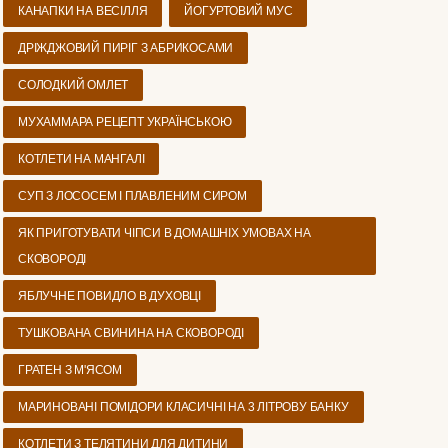
КАНАПКИ НА ВЕСІЛЛЯ
ЙОГУРТОВИЙ МУС
ДРІЖДЖОВИЙ ПИРІГ З АБРИКОСАМИ
СОЛОДКИЙ ОМЛЕТ
МУХАММАРА РЕЦЕПТ УКРАЇНСЬКОЮ
КОТЛЕТИ НА МАНГАЛІ
СУП З ЛОСОСЕМ І ПЛАВЛЕНИМ СИРОМ
ЯК ПРИГОТУВАТИ ЧІПСИ В ДОМАШНІХ УМОВАХ НА
СКОВОРОДІ
ЯБЛУЧНЕ ПОВИДЛО В ДУХОВЦІ
ТУШКОВАНА СВИНИНА НА СКОВОРОДІ
ГРАТЕН З М'ЯСОМ
МАРИНОВАНІ ПОМІДОРИ КЛАСИЧНІ НА 3 ЛІТРОВУ БАНКУ
КОТЛЕТИ З ТЕЛЯТИНИ ДЛЯ ДИТИНИ