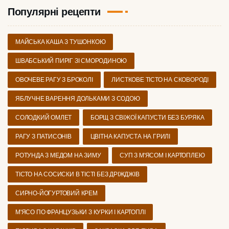
Популярні рецепти
МАЙСЬКА КАША З ТУШОНКОЮ
ШВАБСЬКИЙ ПИРІГ ЗІ СМОРОДИНОЮ
ОВОЧЕВЕ РАГУ З БРОКОЛІ
ЛИСТКОВЕ ТІСТО НА СКОВОРОДІ
ЯБЛУЧНЕ ВАРЕННЯ ДОЛЬКАМИ З СОДОЮ
СОЛОДКИЙ ОМЛЕТ
БОРЩ З СВІЖОЇ КАПУСТИ БЕЗ БУРЯКА
РАГУ З ПАТИСОНІВ
ЦВІТНА КАПУСТА НА ГРИЛІ
РОТУНДА З МЕДОМ НА ЗИМУ
СУП З М'ЯСОМ І КАРТОПЛЕЮ
ТІСТО НА СОСИСКИ В ТІСТІ БЕЗ ДРІЖДЖІВ
СИРНО-ЙОГУРТОВИЙ КРЕМ
М'ЯСО ПО ФРАНЦУЗЬКИ З КУРКИ І КАРТОПЛІ