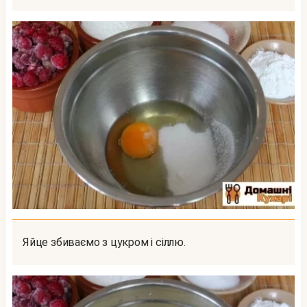
Яйце збиваємо з цукром і сіллю.