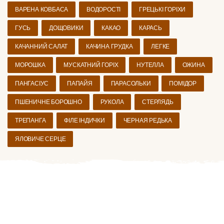
ВАРЕНА КОВБАСА
ВОДОРОСТІ
ГРЕЦЬКІ ГОРІХИ
ГУСЬ
ДОЩОВИКИ
КАКАО
КАРАСЬ
КАЧАННИЙ САЛАТ
КАЧИНА ГРУДКА
ЛЕГКЕ
МОРОШКА
МУСКАТНИЙ ГОРІХ
НУТЕЛЛА
ОЖИНА
ПАНГАСІУС
ПАПАЙЯ
ПАРАСОЛЬКИ
ПОМІДОР
ПШЕНИЧНЕ БОРОШНО
РУКОЛА
СТЕРЛЯДЬ
ТРЕПАНГА
ФІЛЕ ІНДИЧКИ
ЧЕРНАЯ РЕДЬКА
ЯЛОВИЧЕ СЕРЦЕ