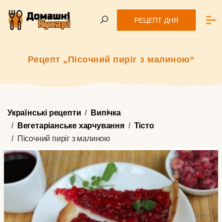
РЕЦЕПТ ДНЯ
Рецепт „Пісочний пиріг з малиною“
Українські рецепти
Випічка
Вегетаріанське харчування
Тісто
Пісочний пиріг з малиною