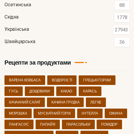
Осетинська
88
Східна
1778
Українська
27943
Швейцарська
36
Рецепти за продуктами
ВАРЕНА КОВБАСА
ВОДОРОСТІ
ГРЕЦЬКІ ГОРІХИ
ГУСЬ
ДОЩОВИКИ
КАКАО
КАРАСЬ
КАЧАННИЙ САЛАТ
КАЧИНА ГРУДКА
ЛЕГКЕ
МОРОШКА
МУСКАТНИЙ ГОРІХ
НУТЕЛЛА
ОЖИНА
ПАНГАСІУС
ПАПАЙЯ
ПАРАСОЛЬКИ
ПОМІДОР