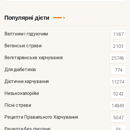
Популярні дієти
Вагітним і годуючим
1187
Веганські страви
2103
Вегетаріанське харчування
25746
Для діабетиків
774
Дієтичне харчування
11274
Низькокалорійні
5242
Пісні страви
14849
Рецепти Правильного Харчування
5047
Рецепти без глютену
56