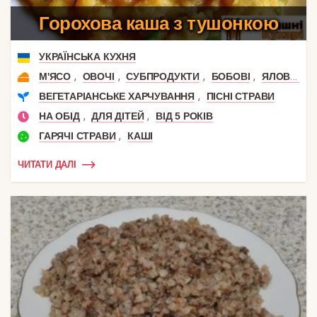
Горохова каша з тушонкою
УКРАЇНСЬКА КУХНЯ
,
,
,
,
М'ЯСО
ОВОЧІ
СУБПРОДУКТИ
БОБОВІ
ЯЛОВИЧИНА
,
ВЕГЕТАРІАНСЬКЕ ХАРЧУВАННЯ
ПІСНІ СТРАВИ
,
,
НА ОБІД
ДЛЯ ДІТЕЙ
ВІД 5 РОКІВ
,
ГАРЯЧІ СТРАВИ
КАШІ
ЧИТАТИ ДАЛІ