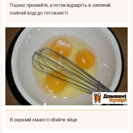
Пшоно промийте, а потім відваріть в киплячій
солоній воді до готовності.
В окремій ємності збийте яйця.