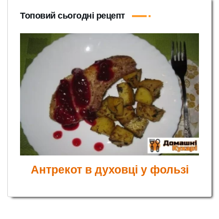
Топовий сьогодні рецепт
Антрекот в духовці у фользі