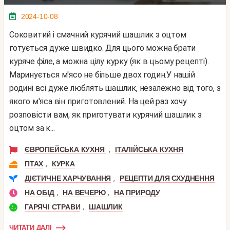
2024-10-08
Соковитий і смачний курячий шашлик з оцтом
готується дуже швидко. Для цього можна брати
куряче філе, а можна цілу курку (як в цьому рецепті).
Маринується м'ясо не більше двох годин.У нашій
родині всі дуже люблять шашлик, незалежно від того, з
якого м'яса він приготовлений. На цей раз хочу
розповісти вам, як приготувати курячий шашлик з
оцтом за к...
,
ЄВРОПЕЙСЬКА КУХНЯ
ІТАЛІЙСЬКА КУХНЯ
,
ПТАХ
КУРКА
,
ДІЄТИЧНЕ ХАРЧУВАННЯ
РЕЦЕПТИ ДЛЯ СХУДНЕННЯ
,
,
НА ОБІД
НА ВЕЧЕРЮ
НА ПРИРОДУ
,
ГАРЯЧІ СТРАВИ
ШАШЛИК
ЧИТАТИ ДАЛІ