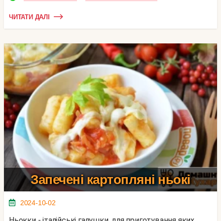
ЧИТАТИ ДАЛІ
Запечені картопляні ньокі
2024-10-02
Ньокки - італійські галушки, для приготування яких