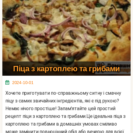
Піца з картоплею та грибами
2024-10-01
Хочете приготувати по-справжньому ситну і смачну
піцу з самих звичайних інгредієнтів, які є під рукою?
Немає нічого простіше! Запам'ятайте цей простий
рецепт піци з картоплею та грибами.Це ідеальна піца з
картоплею та грибами в домашніх умовах сміливо
може замінити повноцінний обід або вечерю для всієї