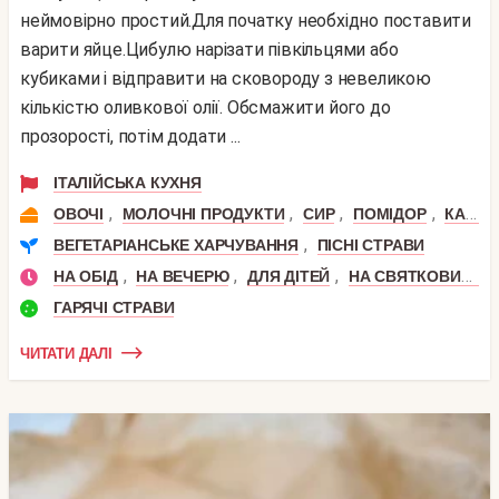
неймовірно простий.Для початку необхідно поставити
варити яйце.Цибулю нарізати півкільцями або
кубиками і відправити на сковороду з невеликою
кількістю оливкової олії. Обсмажити його до
прозорості, потім додати ...
ІТАЛІЙСЬКА КУХНЯ
,
,
,
,
ОВОЧІ
МОЛОЧНІ ПРОДУКТИ
СИР
ПОМІДОР
КАБАЧОК
,
ВЕГЕТАРІАНСЬКЕ ХАРЧУВАННЯ
ПІСНІ СТРАВИ
,
,
,
НА ОБІД
НА ВЕЧЕРЮ
ДЛЯ ДІТЕЙ
НА СВЯТКОВИЙ СТІЛ
ГАРЯЧІ СТРАВИ
ЧИТАТИ ДАЛІ