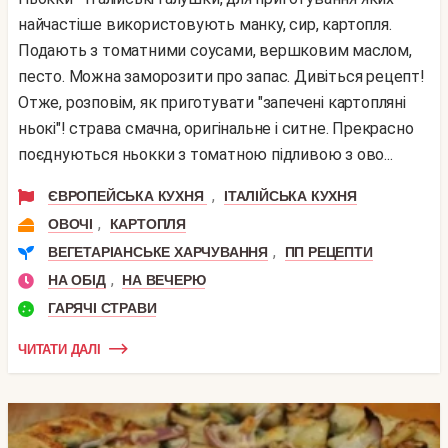
найчастіше використовують манку, сир, картопля.
Подають з томатними соусами, вершковим маслом,
песто. Можна заморозити про запас. Дивіться рецепт!
Отже, розповім, як приготувати "запечені картопляні
ньокі"! страва смачна, оригінальне і ситне. Прекрасно
поєднуються ньокки з томатною підливою з ово...
,
ЄВРОПЕЙСЬКА КУХНЯ
ІТАЛІЙСЬКА КУХНЯ
,
ОВОЧІ
КАРТОПЛЯ
,
ВЕГЕТАРІАНСЬКЕ ХАРЧУВАННЯ
ПП РЕЦЕПТИ
,
НА ОБІД
НА ВЕЧЕРЮ
ГАРЯЧІ СТРАВИ
ЧИТАТИ ДАЛІ