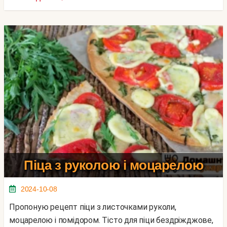
Піца з руколою і моцарелою
2024-10-08
Пропоную рецепт піци з листочками руколи,
моцарелою і помідором. Тісто для піци бездріжджове,