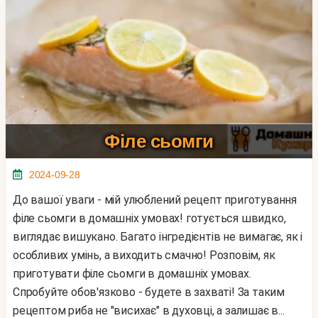
Філе сьомги
2024-09-28
До вашої уваги - мій улюблений рецепт приготування
філе сьомги в домашніх умовах! готується швидко,
виглядає вишукано. Багато інгредієнтів не вимагає, як і
особливих умінь, а виходить смачно! Розповім, як
приготувати філе сьомги в домашніх умовах.
Спробуйте обов'язково - будете в захваті! За таким
рецептом риба не "висихає" в духовці, а залишає в...