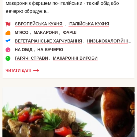
макарони з фаршем по-італійськи - такий обід або
вечерю обрадує в...
,
ЄВРОПЕЙСЬКА КУХНЯ
ІТАЛІЙСЬКА КУХНЯ
,
,
М'ЯСО
МАКАРОНИ
ФАРШ
,
,
ВЕГЕТАРІАНСЬКЕ ХАРЧУВАННЯ
НИЗЬКОКАЛОРІЙНІ
П
,
НА ОБІД
НА ВЕЧЕРЮ
,
ГАРЯЧІ СТРАВИ
МАКАРОННІ ВИРОБИ
ЧИТАТИ ДАЛІ