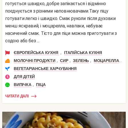
готується швидко, добре запікається і відмінно
поєднується з різними наповнювачами.Таку піцу
готувати легко і швидко. Смак руколи після духовки
менш яскравий, і моцарелла, навпаки, набуває
насичений смак. Тісто для піци можна приготувати з
содою або без ...
,
ЄВРОПЕЙСЬКА КУХНЯ
ІТАЛІЙСЬКА КУХНЯ
,
,
,
,
МОЛОЧНІ ПРОДУКТИ
СИР
ЗЕЛЕНЬ
МОЦАРЕЛЛА
Р
ВЕГЕТАРІАНСЬКЕ ХАРЧУВАННЯ
ДЛЯ ДІТЕЙ
,
ВИПІЧКА
ПІЦА
ЧИТАТИ ДАЛІ