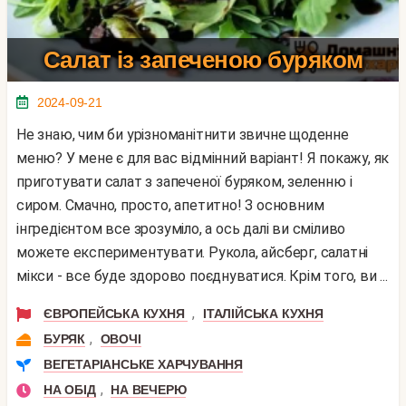
Салат із запеченою буряком
2024-09-21
Не знаю, чим би урізноманітнити звичне щоденне
меню? У мене є для вас відмінний варіант! Я покажу, як
приготувати салат з запеченої буряком, зеленню і
сиром. Смачно, просто, апетитно! З основним
інгредієнтом все зрозуміло, а ось далі ви сміливо
можете експериментувати. Рукола, айсберг, салатні
мікси - все буде здорово поєднуватися. Крім того, ви ...
,
ЄВРОПЕЙСЬКА КУХНЯ
ІТАЛІЙСЬКА КУХНЯ
,
БУРЯК
ОВОЧІ
ВЕГЕТАРІАНСЬКЕ ХАРЧУВАННЯ
,
НА ОБІД
НА ВЕЧЕРЮ