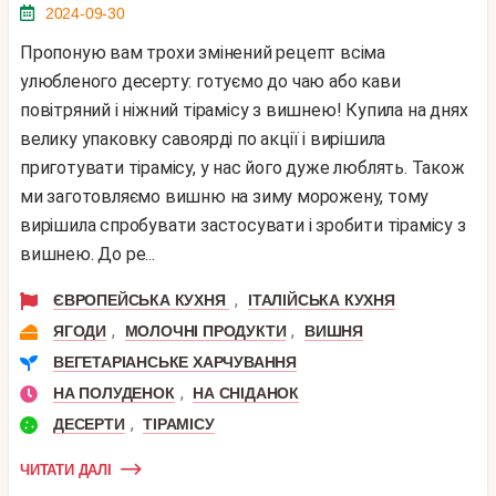
2024-09-30
Пропоную вам трохи змінений рецепт всіма
улюбленого десерту: готуємо до чаю або кави
повітряний і ніжний тірамісу з вишнею! Купила на днях
велику упаковку савоярді по акції і вирішила
приготувати тірамісу, у нас його дуже люблять. Також
ми заготовляємо вишню на зиму морожену, тому
вирішила спробувати застосувати і зробити тірамісу з
вишнею. До ре...
,
ЄВРОПЕЙСЬКА КУХНЯ
ІТАЛІЙСЬКА КУХНЯ
,
,
ЯГОДИ
МОЛОЧНІ ПРОДУКТИ
ВИШНЯ
ВЕГЕТАРІАНСЬКЕ ХАРЧУВАННЯ
,
НА ПОЛУДЕНОК
НА СНІДАНОК
,
ДЕСЕРТИ
ТІРАМІСУ
ЧИТАТИ ДАЛІ