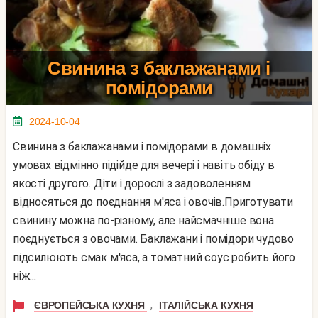
Свинина з баклажанами і
помідорами
2024-10-04
Свинина з баклажанами і помідорами в домашніх
умовах відмінно підійде для вечері і навіть обіду в
якості другого. Діти і дорослі з задоволенням
відносяться до поєднання м'яса і овочів.Приготувати
свинину можна по-різному, але найсмачніше вона
поєднується з овочами. Баклажани і помідори чудово
підсилюють смак м'яса, а томатний соус робить його
ніж...
,
ЄВРОПЕЙСЬКА КУХНЯ
ІТАЛІЙСЬКА КУХНЯ