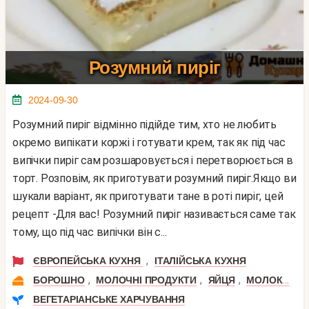
Розумний пиріг
2024-09-30
Розумний пиріг відмінно підійде тим, хто не любить
окремо випікати коржі і готувати крем, так як під час
випічки пиріг сам розшаровується і перетворюється в
торт. Розповім, як приготувати розумний пиріг.Якщо ви
шукали варіант, як приготувати тане в роті пиріг, цей
рецепт -Для вас! Розумний пиріг називається саме так
тому, що під час випічки він с...
,
ЄВРОПЕЙСЬКА КУХНЯ
ІТАЛІЙСЬКА КУХНЯ
,
,
,
,
БОРОШНО
МОЛОЧНІ ПРОДУКТИ
ЯЙЦЯ
МОЛОКО
В
ВЕГЕТАРІАНСЬКЕ ХАРЧУВАННЯ