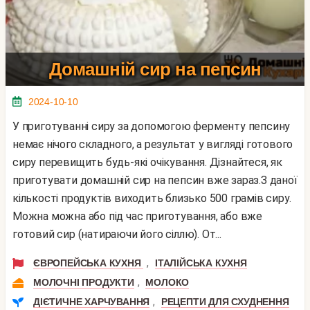
Домашній сир на пепсин
2024-10-10
У приготуванні сиру за допомогою ферменту пепсину
немає нічого складного, а результат у вигляді готового
сиру перевищить будь-які очікування. Дізнайтеся, як
приготувати домашній сир на пепсин вже зараз.З даної
кількості продуктів виходить близько 500 грамів сиру.
Можна можна або під час приготування, або вже
готовий сир (натираючи його сіллю). От...
,
ЄВРОПЕЙСЬКА КУХНЯ
ІТАЛІЙСЬКА КУХНЯ
,
МОЛОЧНІ ПРОДУКТИ
МОЛОКО
,
ДІЄТИЧНЕ ХАРЧУВАННЯ
РЕЦЕПТИ ДЛЯ СХУДНЕННЯ