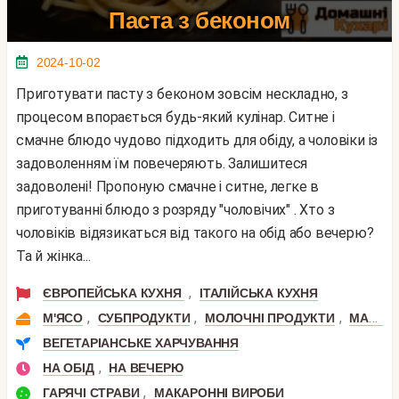
Паста з беконом
2024-10-02
Приготувати пасту з беконом зовсім нескладно, з
процесом впорається будь-який кулінар. Ситне і
смачне блюдо чудово підходить для обіду, а чоловіки із
задоволенням їм повечеряють. Залишитеся
задоволені! Пропоную смачне і ситне, легке в
приготуванні блюдо з розряду "чоловічих" . Хто з
чоловіків відязикаться від такого на обід або вечерю?
Та й жінка...
,
ЄВРОПЕЙСЬКА КУХНЯ
ІТАЛІЙСЬКА КУХНЯ
,
,
,
М'ЯСО
СУБПРОДУКТИ
МОЛОЧНІ ПРОДУКТИ
МАКАРОНИ
ВЕГЕТАРІАНСЬКЕ ХАРЧУВАННЯ
,
НА ОБІД
НА ВЕЧЕРЮ
,
ГАРЯЧІ СТРАВИ
МАКАРОННІ ВИРОБИ