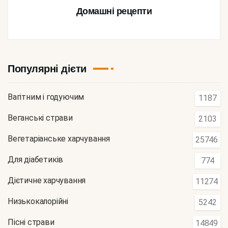
Домашні рецепти
Популярні дієти
Вагітним і годуючим
1187
Веганські страви
2103
Вегетаріанське харчування
25746
Для діабетиків
774
Дієтичне харчування
11274
Низькокалорійні
5242
Пісні страви
14849