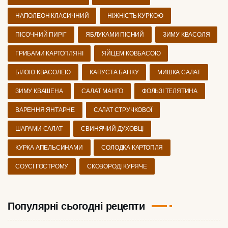
НАПОЛЕОН КЛАСИЧНИЙ
НІЖНІСТЬ КУРКОЮ
ПІСОЧНИЙ ПИРІГ
ЯБЛУКАМИ ПІСНИЙ
ЗИМУ КВАСОЛЯ
ГРИБАМИ КАРТОПЛЯНІ
ЯЙЦЕМ КОВБАСОЮ
БІЛОЮ КВАСОЛЕЮ
КАПУСТА БАНКУ
МИШКА САЛАТ
ЗИМУ КВАШЕНА
САЛАТ МАНГО
ФОЛЬЗІ ТЕЛЯТИНА
ВАРЕННЯ ЯНТАРНЕ
САЛАТ СТРУЧКОВОЇ
ШАРАМИ САЛАТ
СВИНЯЧИЙ ДУХОВЦІ
КУРКА АПЕЛЬСИНАМИ
СОЛОДКА КАРТОПЛЯ
СОУСІ ГОСТРОМУ
СКОВОРОДІ КУРЯЧЕ
Популярні сьогодні рецепти