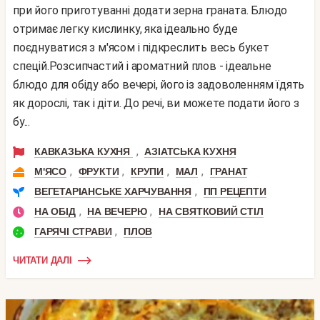
при його приготуванні додати зерна граната. Блюдо
отримає легку кислинку, яка ідеально буде
поєднуватися з м'ясом і підкреслить весь букет
спецій.Розсипчастий і ароматний плов - ідеальне
блюдо для обіду або вечері, його із задоволенням їдять
як дорослі, так і діти. До речі, ви можете подати його з
бу...
,
КАВКАЗЬКА КУХНЯ
АЗІАТСЬКА КУХНЯ
,
,
,
,
М'ЯСО
ФРУКТИ
КРУПИ
МАЛ
ГРАНАТ
,
ВЕГЕТАРІАНСЬКЕ ХАРЧУВАННЯ
ПП РЕЦЕПТИ
,
,
НА ОБІД
НА ВЕЧЕРЮ
НА СВЯТКОВИЙ СТІЛ
,
ГАРЯЧІ СТРАВИ
ПЛОВ
ЧИТАТИ ДАЛІ