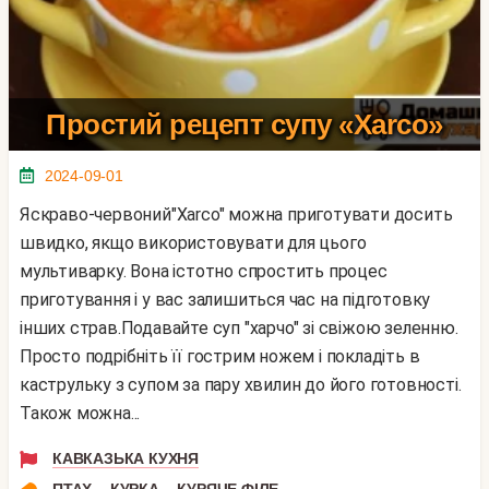
Простий рецепт супу «Xarco»
2024-09-01
Яскраво-червоний"Xarco" можна приготувати досить
швидко, якщо використовувати для цього
мультиварку. Вона істотно спростить процес
приготування і у вас залишиться час на підготовку
інших страв.Подавайте суп "харчо" зі свіжою зеленню.
Просто подрібніть її гострим ножем і покладіть в
каструльку з супом за пару хвилин до його готовності.
Також можна...
КАВКАЗЬКА КУХНЯ
,
,
ПТАХ
КУРКА
КУРЯЧЕ ФІЛЕ