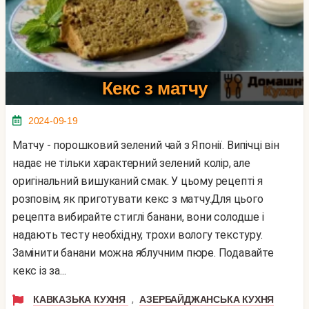
Кекс з матчу
2024-09-19
Матчу - порошковий зелений чай з Японії. Випічці він
надає не тільки характерний зелений колір, але
оригінальний вишуканий смак. У цьому рецепті я
розповім, як приготувати кекс з матчу.Для цього
рецепта вибирайте стиглі банани, вони солодше і
надають тесту необхідну, трохи вологу текстуру.
Замінити банани можна яблучним пюре. Подавайте
кекс із за...
,
КАВКАЗЬКА КУХНЯ
АЗЕРБАЙДЖАНСЬКА КУХНЯ