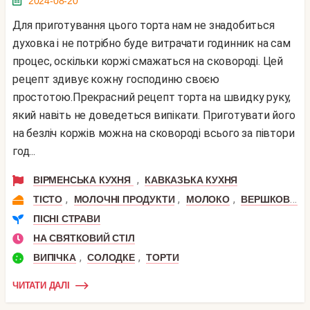
2024-08-20
Для приготування цього торта нам не знадобиться
духовка і не потрібно буде витрачати годинник на сам
процес, оскільки коржі смажаться на сковороді. Цей
рецепт здивує кожну господиню своєю
простотою.Прекрасний рецепт торта на швидку руку,
який навіть не доведеться випікати. Приготувати його
на безліч коржів можна на сковороді всього за півтори
год...
,
ВІРМЕНСЬКА КУХНЯ
КАВКАЗЬКА КУХНЯ
,
,
,
ТІСТО
МОЛОЧНІ ПРОДУКТИ
МОЛОКО
ВЕРШКОВЕ МАСЛО
ПІСНІ СТРАВИ
НА СВЯТКОВИЙ СТІЛ
,
,
ВИПІЧКА
СОЛОДКЕ
ТОРТИ
ЧИТАТИ ДАЛІ