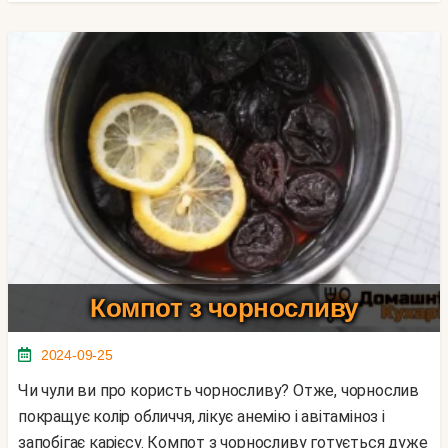
Компот з чорносливу
2024-09-25
Чи чули ви про користь чорносливу? Отже, чорнослив
покращує колір обличчя, лікує анемію і авітаміноз і
запобігає карієсу. Компот з чорносливу готується дуже