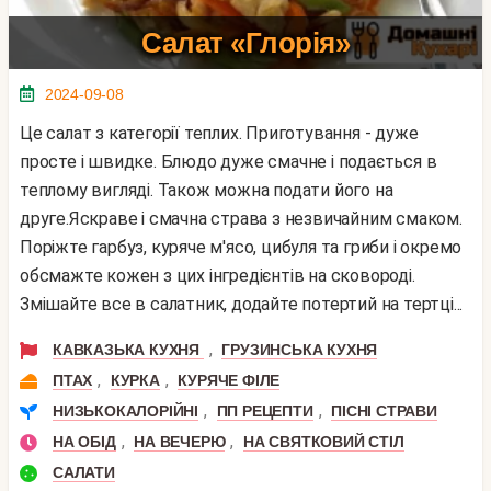
Салат «Глорія»
2024-09-08
Це салат з категорії теплих. Приготування - дуже
просте і швидке. Блюдо дуже смачне і подається в
теплому вигляді. Також можна подати його на
друге.Яскраве і смачна страва з незвичайним смаком.
Поріжте гарбуз, куряче м'ясо, цибуля та гриби і окремо
обсмажте кожен з цих інгредієнтів на сковороді.
Змішайте все в салатник, додайте потертий на тертці...
,
КАВКАЗЬКА КУХНЯ
ГРУЗИНСЬКА КУХНЯ
,
,
ПТАХ
КУРКА
КУРЯЧЕ ФІЛЕ
,
,
НИЗЬКОКАЛОРІЙНІ
ПП РЕЦЕПТИ
ПІСНІ СТРАВИ
,
,
НА ОБІД
НА ВЕЧЕРЮ
НА СВЯТКОВИЙ СТІЛ
САЛАТИ