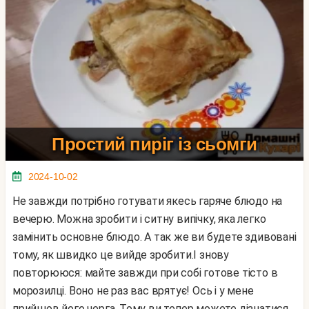
Простий пиріг із сьомги
2024-10-02
Не завжди потрібно готувати якесь гаряче блюдо на
вечерю. Можна зробити і ситну випічку, яка легко
замінить основне блюдо. А так же ви будете здивовані
тому, як швидко це вийде зробити.І знову
повторююся: майте завжди при собі готове тісто в
морозилці. Воно не раз вас врятує! Ось і у мене
прийшов його черга. Тому ви тепер можете дізнатися