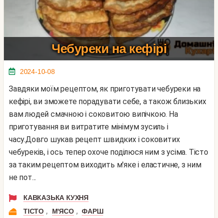
Чебуреки на кефірі
2024-10-08
Завдяки моїм рецептом, як приготувати чебуреки на
кефірі, ви зможете порадувати себе, а також близьких
вам людей смачною і соковитою випічкою. На
приготування ви витратите мінімум зусиль і
часу.Довго шукав рецепт швидких і соковитих
чебуреків, і ось тепер охоче поділюся ним з усіма. Тісто
за таким рецептом виходить м'яке і еластичне, з ним
не пот...
КАВКАЗЬКА КУХНЯ
,
,
ТІСТО
М'ЯСО
ФАРШ