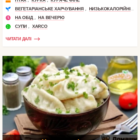
,
,
ВЕГЕТАРІАНСЬКЕ ХАРЧУВАННЯ
НИЗЬКОКАЛОРІЙНІ
П
,
НА ОБІД
НА ВЕЧЕРЮ
,
СУПИ
XARCO
ЧИТАТИ ДАЛІ