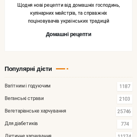
Щодня нові рецепти від домашніх господинь,
кулінарних майстрів, та справжніх
поціновувачів українських традицій
Домашні рецепти
Популярні дієти
Вагітним і годуючим
1187
Веганські страви
2103
Вегетаріанське харчування
25746
Для діабетиків
774
Дієтичне харчування
11274