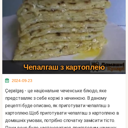
Чепалгаш з картоплею
2024-09-23
Çepalgaş - це національне чеченське блюдо, яке
представляє з себе коржі з начинкою. В даному
рецепті буде описано, як приготувати чепалгаш з
картоплею.Щоб приготувати чепалгаш з картоплею в
домашніх умовах, потрібно спочатку замісити тісто.
Поки воно буде настоюватися, приготовим начинку,