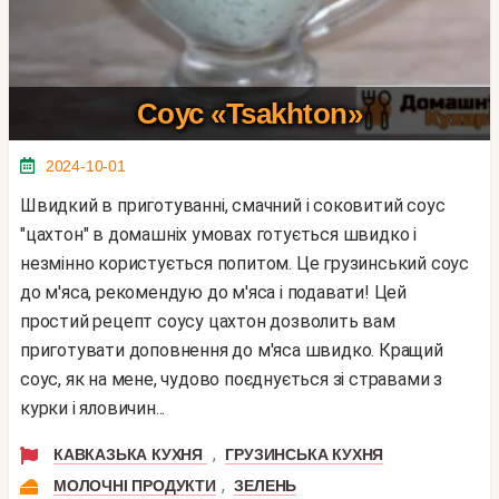
Соус «Tsakhton»
2024-10-01
Швидкий в приготуванні, смачний і соковитий соус
"цахтон" в домашніх умовах готується швидко і
незмінно користується попитом. Це грузинський соус
до м'яса, рекомендую до м'яса і подавати! Цей
простий рецепт соусу цахтон дозволить вам
приготувати доповнення до м'яса швидко. Кращий
соус, як на мене, чудово поєднується зі стравами з
курки і яловичин...
,
КАВКАЗЬКА КУХНЯ
ГРУЗИНСЬКА КУХНЯ
,
МОЛОЧНІ ПРОДУКТИ
ЗЕЛЕНЬ