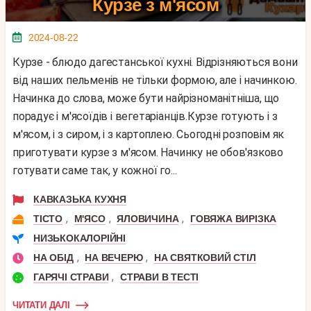
Курзе з м'ясом
2024-08-22
Курзе - блюдо дагестанської кухні. Відрізняються вони
від наших пельменів не тільки формою, але і начинкою.
Начинка до слова, може бути найрізноманітніша, що
порадує і м'ясоїдів і вегетаріанців.Курзе готують і з
м'ясом, і з сиром, і з картоплею. Сьогодні розповім як
приготувати курзе з м'ясом. Начинку не обов'язково
готувати саме так, у кожної го...
КАВКАЗЬКА КУХНЯ
,
,
,
ТІСТО
М'ЯСО
ЯЛОВИЧИНА
ГОВЯЖА ВИРІЗКА
НИЗЬКОКАЛОРІЙНІ
,
,
НА ОБІД
НА ВЕЧЕРЮ
НА СВЯТКОВИЙ СТІЛ
,
ГАРЯЧІ СТРАВИ
СТРАВИ В ТЕСТІ
ЧИТАТИ ДАЛІ