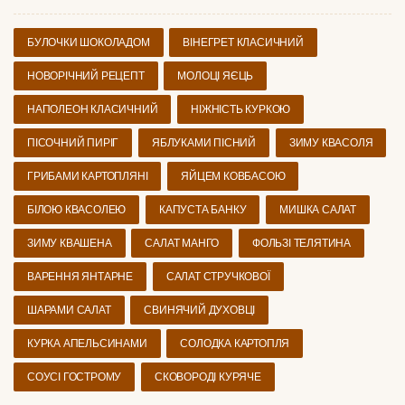
БУЛОЧКИ ШОКОЛАДОМ
ВІНЕГРЕТ КЛАСИЧНИЙ
НОВОРІЧНИЙ РЕЦЕПТ
МОЛОЦІ ЯЄЦЬ
НАПОЛЕОН КЛАСИЧНИЙ
НІЖНІСТЬ КУРКОЮ
ПІСОЧНИЙ ПИРІГ
ЯБЛУКАМИ ПІСНИЙ
ЗИМУ КВАСОЛЯ
ГРИБАМИ КАРТОПЛЯНІ
ЯЙЦЕМ КОВБАСОЮ
БІЛОЮ КВАСОЛЕЮ
КАПУСТА БАНКУ
МИШКА САЛАТ
ЗИМУ КВАШЕНА
САЛАТ МАНГО
ФОЛЬЗІ ТЕЛЯТИНА
ВАРЕННЯ ЯНТАРНЕ
САЛАТ СТРУЧКОВОЇ
ШАРАМИ САЛАТ
СВИНЯЧИЙ ДУХОВЦІ
КУРКА АПЕЛЬСИНАМИ
СОЛОДКА КАРТОПЛЯ
СОУСІ ГОСТРОМУ
СКОВОРОДІ КУРЯЧЕ