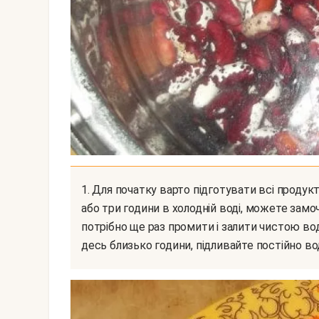
1. Для початку варто підготувати всі продукти. Квасоля ретельно промийте, замочіть на два
або три години в холодній воді, можете замочу
потрібно ще раз промити і залити чистою вод
десь близько години, підливайте постійно во