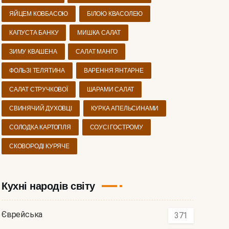
ЯЙЦЕМ КОВБАСОЮ
БІЛОЮ КВАСОЛЕЮ
КАПУСТА БАНКУ
МИШКА САЛАТ
ЗИМУ КВАШЕНА
САЛАТ МАНГО
ФОЛЬЗІ ТЕЛЯТИНА
ВАРЕННЯ ЯНТАРНЕ
САЛАТ СТРУЧКОВОЇ
ШАРАМИ САЛАТ
СВИНЯЧИЙ ДУХОВЦІ
КУРКА АПЕЛЬСИНАМИ
СОЛОДКА КАРТОПЛЯ
СОУСІ ГОСТРОМУ
СКОВОРОДІ КУРЯЧЕ
Кухні народів світу
Єврейська
371