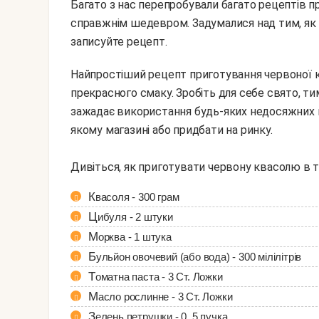
Багато з нас перепробували багато рецептів п
справжнім шедевром. Задумалися над тим, як
записуйте рецепт.
Найпростіший рецепт приготування червоної квасолі подарує вам справжню насолоду від цього
прекрасного смаку. Зробіть для себе свято, ти
зажадає використання будь-яких недосяжних к
якому магазині або придбати на ринку.
Дивіться, як приготувати червону квасолю в т
Квасоля - 300 грам
Цибуля - 2 штуки
Морква - 1 штука
Бульйон овочевий (або вода) - 300 мілілітрів
Томатна паста - 3 Ст. Ложки
Масло рослинне - 3 Ст. Ложки
Зелень петрушки - 0, 5 пучка