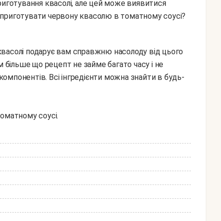
риготування квасолі, але цей може виявитися
 приготувати червону квасолю в томатному соусі?
м більше що рецепт не займе багато часу і не
омпонентів. Всі інгредієнти можна знайти в будь-
оматному соусі.