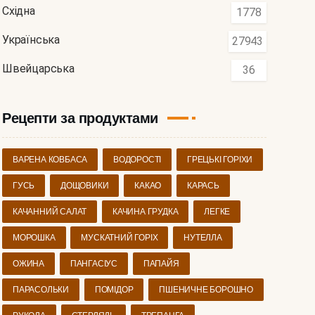
Східна
1778
Українська
27943
Швейцарська
36
Рецепти за продуктами
ВАРЕНА КОВБАСА
ВОДОРОСТІ
ГРЕЦЬКІ ГОРІХИ
ГУСЬ
ДОЩОВИКИ
КАКАО
КАРАСЬ
КАЧАННИЙ САЛАТ
КАЧИНА ГРУДКА
ЛЕГКЕ
МОРОШКА
МУСКАТНИЙ ГОРІХ
НУТЕЛЛА
ОЖИНА
ПАНГАСІУС
ПАПАЙЯ
ПАРАСОЛЬКИ
ПОМІДОР
ПШЕНИЧНЕ БОРОШНО