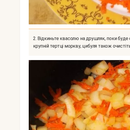
2. Відкиньте квасолю на друшляк, поки буде стікати вода, очистіть, промийте, натріть на
крупній тертці моркву, цибуля також очистіть