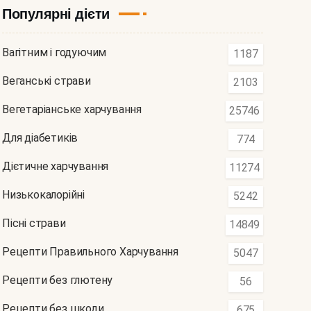
Популярні дієти
Вагітним і годуючим
1187
Веганські страви
2103
Вегетаріанське харчування
25746
Для діабетиків
774
Дієтичне харчування
11274
Низькокалорійні
5242
Пісні страви
14849
Рецепти Правильного Харчування
5047
Рецепти без глютену
56
Рецепти без шкоди
675