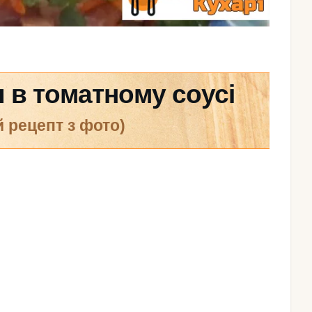
 в томатному соусі
й рецепт з фото)