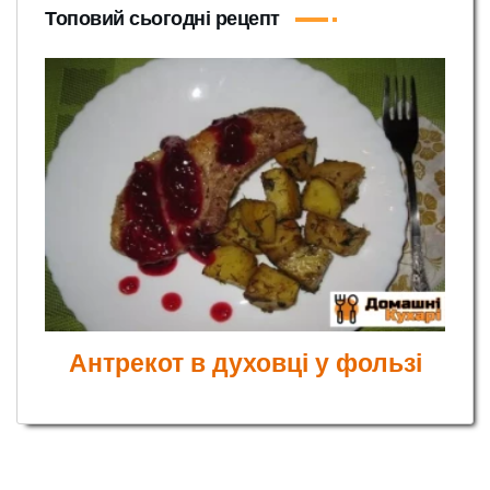
Топовий сьогодні рецепт
Антрекот в духовці у фользі