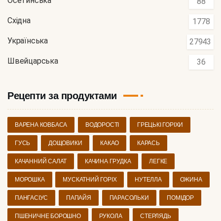
Осетинська
88
Східна
1778
Українська
27943
Швейцарська
36
Рецепти за продуктами
ВАРЕНА КОВБАСА
ВОДОРОСТІ
ГРЕЦЬКІ ГОРІХИ
ГУСЬ
ДОЩОВИКИ
КАКАО
КАРАСЬ
КАЧАННИЙ САЛАТ
КАЧИНА ГРУДКА
ЛЕГКЕ
МОРОШКА
МУСКАТНИЙ ГОРІХ
НУТЕЛЛА
ОЖИНА
ПАНГАСІУС
ПАПАЙЯ
ПАРАСОЛЬКИ
ПОМІДОР
ПШЕНИЧНЕ БОРОШНО
РУКОЛА
СТЕРЛЯДЬ