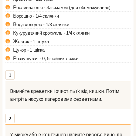
Рослинна олія - За смаком (для обсмажування)
Борошно - 1/4 склянки
Вода холодна - 1/3 склянки
Кукурудзяний крохмаль - 1/4 склянки
Жовток - 1 штука
Цукор - 1 щіпка
Розпушувач - 0, 5 чайних ложки
1
Вимийте креветки і очистіть їх від кишки. Потім
витріть насухо паперовими серветками.
2
У миску або в контейнер налийте рисове вино, до