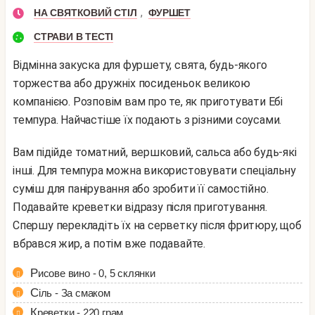
,
НА СВЯТКОВИЙ СТІЛ
ФУРШЕТ
СТРАВИ В ТЕСТІ
Відмінна закуска для фуршету, свята, будь-якого
торжества або дружніх посиденьок великою
компанією. Розповім вам про те, як приготувати Ебі
темпура. Найчастіше їх подають з різними соусами.
Вам підійде томатний, вершковий, сальса або будь-які
інші. Для темпура можна використовувати спеціальну
суміш для панірування або зробити її самостійно.
Подавайте креветки відразу після приготування.
Спершу перекладіть їх на серветку після фритюру, щоб
вбрався жир, а потім вже подавайте.
Рисове вино - 0, 5 склянки
Сіль - За смаком
Креветки - 220 грам