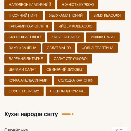
НАПОЛЕОН КЛАСИЧНИЙ
НІЖНІСТЬ КУРКОЮ
ПІСОЧНИЙ ПИРІГ
ЯБЛУКАМИ ПІСНИЙ
ЗИМУ КВАСОЛЯ
ГРИБАМИ КАРТОПЛЯНІ
ЯЙЦЕМ КОВБАСОЮ
БІЛОЮ КВАСОЛЕЮ
КАПУСТА БАНКУ
МИШКА САЛАТ
ЗИМУ КВАШЕНА
САЛАТ МАНГО
ФОЛЬЗІ ТЕЛЯТИНА
ВАРЕННЯ ЯНТАРНЕ
САЛАТ СТРУЧКОВОЇ
ШАРАМИ САЛАТ
СВИНЯЧИЙ ДУХОВЦІ
КУРКА АПЕЛЬСИНАМИ
СОЛОДКА КАРТОПЛЯ
СОУСІ ГОСТРОМУ
СКОВОРОДІ КУРЯЧЕ
Кухні народів світу
Єврейська
371