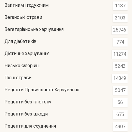
Вагітним і годуючим
1187
Веганські страви
2103
Вегетаріанське харчування
25746
Для діабетиків
774
Дієтичне харчування
11274
Низькокалорійні
5242
Пісні страви
14849
Рецепти Правильного Харчування
5047
Рецепти без глютену
56
Рецепти без шкоди
675
Рецепти для схуднення
4907