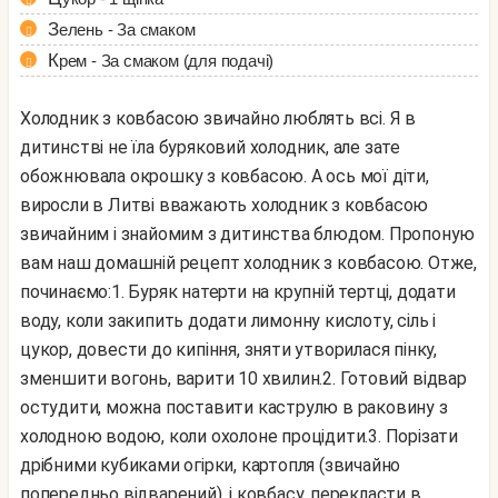
Зелень - За смаком
Крем - За смаком (для подачі)
Холодник з ковбасою звичайно люблять всі. Я в
дитинстві не їла буряковий холодник, але зате
обожнювала окрошку з ковбасою. А ось мої діти,
виросли в Литві вважають холодник з ковбасою
звичайним і знайомим з дитинства блюдом. Пропоную
вам наш домашній рецепт холодник з ковбасою. Отже,
починаємо:
1. Буряк натерти на крупній тертці, додати
воду, коли закипить додати лимонну кислоту, сіль і
цукор, довести до кипіння, зняти утворилася пінку,
зменшити вогонь, варити 10 хвилин.
2. Готовий відвар
остудити, можна поставити каструлю в раковину з
холодною водою, коли охолоне процідити.
3. Порізати
дрібними кубиками огірки, картопля (звичайно
попередньо відварений), і ковбасу, перекласти в