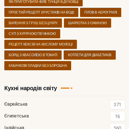
ЯК ПРИГОТУВАТИ ФІЛЕ ТУНЦЯ В ДУХОВЦІ
ПРОСТИЙ РЕЦЕПТ ХРУСТИКІВ НА ВОДІ
ПЛОВ В АЕРОГРИЛІ
ВАРЕННЯ З ГРУШ БЕЗ ЦУКРУ
ШАРЛОТКА З ОЖИНОЮ
СУП З КУРЯЧОЮ ПЕЧІНКОЮ
РЕЦЕПТ КЕКСІВ НА КИСЛОМУ МОЛОЦІ
БОРЩ З КВАСОЛЕЮ В ТОМАТІ
КОТЛЕТИ ДЛЯ ДІАБЕТИКІВ
КАБАЧКОВІ ОЛАДКИ БЕЗ БОРОШНА
Кухні народів світу
Єврейська
371
Єгипетська
16
Індійська
560