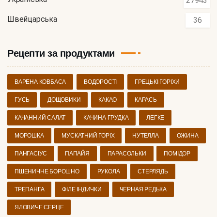
27943
Швейцарська
36
Рецепти за продуктами
ВАРЕНА КОВБАСА
ВОДОРОСТІ
ГРЕЦЬКІ ГОРІХИ
ГУСЬ
ДОЩОВИКИ
КАКАО
КАРАСЬ
КАЧАННИЙ САЛАТ
КАЧИНА ГРУДКА
ЛЕГКЕ
МОРОШКА
МУСКАТНИЙ ГОРІХ
НУТЕЛЛА
ОЖИНА
ПАНГАСІУС
ПАПАЙЯ
ПАРАСОЛЬКИ
ПОМІДОР
ПШЕНИЧНЕ БОРОШНО
РУКОЛА
СТЕРЛЯДЬ
ТРЕПАНГА
ФІЛЕ ІНДИЧКИ
ЧЕРНАЯ РЕДЬКА
ЯЛОВИЧЕ СЕРЦЕ