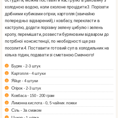
остудити, можна поставити каструлю в раковину з
холодною водою, коли охолоне процідити.
3. Порізати
дрібними кубиками огірки, картопля (звичайно
попередньо відварений), і ковбасу, перекласти в
каструлю, додати порізану зелену цибулю і зелень
кропу, перемішати, розвести буряковим відваром до
потрібної консистенції, по необхідності ще раз
посолити.
4. Поставити готовий суп в холодильник на
кілька годин, подавати зі сметаною.
Смачного!
Буряк - 2-3 штук
Картопля - 4 штуки
Яйце - 4 штуки
Огірок - 2-3 штук
Ковбаса - 150 - 200 грам
Лимонна кислота - 0, 5 чайних ложки
Сіль - За смаком
Цукор - 1 щіпка