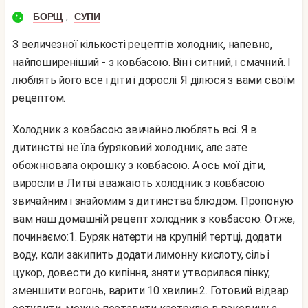
,
БОРЩ
СУПИ
З величезної кількості рецептів холодник, напевно,
найпоширеніший - з ковбасою. Він і ситний, і смачний. І
люблять його все і діти і дорослі. Я ділюся з вами своїм
рецептом.
Холодник з ковбасою звичайно люблять всі. Я в
дитинстві не їла буряковий холодник, але зате
обожнювала окрошку з ковбасою. А ось мої діти,
виросли в Литві вважають холодник з ковбасою
звичайним і знайомим з дитинства блюдом. Пропоную
вам наш домашній рецепт холодник з ковбасою. Отже,
починаємо:
1. Буряк натерти на крупній тертці, додати
воду, коли закипить додати лимонну кислоту, сіль і
цукор, довести до кипіння, зняти утворилася пінку,
зменшити вогонь, варити 10 хвилин.
2. Готовий відвар