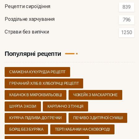
Рецепти сироїдіння
839
Роздільне харчування
796
Страви без випічки
1250
Популярні рецепти
СМАЖЕНА КУКУРУДЗА РЕЦЕПТ
ГРЕЧАНИЙ ХЛІБ В ХЛІБОПІЧЦІ РЕЦЕПТ
КАБАЧОК В МІКРОХВИЛЬОВЦІ
ЧІЗКЕЙК З МАСКАРПОНЕ
ШУРПА З КОЗИ
КАРПАЧЧО З ТУНЦЯ
КУРЯЧА ПІДЛИВА ДО ГРЕЧКИ
ПЕЧИВО З ДИТЯЧОЇ СУМІШІ
БОРЩ БЕЗ БУРЯКА
ТЕРТІ КАБАЧКИ НА СКОВОРОДІ