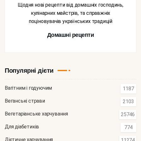
Щодня нові рецепти від домашніх господинь,
кулінарних майстрів, та справжніх
поціновувачів українських традицій
Домашні рецепти
Популярні дієти
Вагітним і годуючим
1187
Веганські страви
2103
Вегетаріанське харчування
25746
Для діабетиків
774
Дієтичне харчування
11274