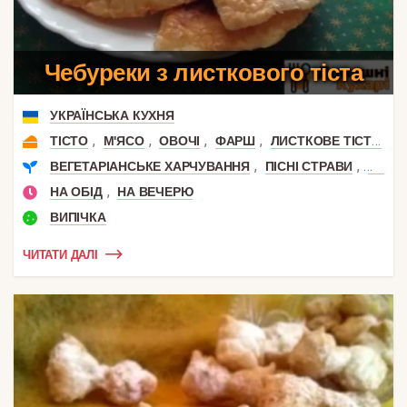
Чебуреки з листкового тіста
УКРАЇНСЬКА КУХНЯ
,
,
,
,
,
ТІСТО
М'ЯСО
ОВОЧІ
ФАРШ
ЛИСТКОВЕ ТІСТО
Ц
,
,
ВЕГЕТАРІАНСЬКЕ ХАРЧУВАННЯ
ПІСНІ СТРАВИ
ВЕГАН
,
НА ОБІД
НА ВЕЧЕРЮ
ВИПІЧКА
ЧИТАТИ ДАЛІ