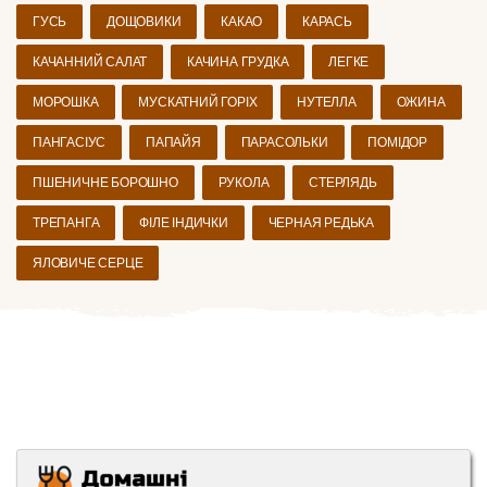
ГУСЬ
ДОЩОВИКИ
КАКАО
КАРАСЬ
КАЧАННИЙ САЛАТ
КАЧИНА ГРУДКА
ЛЕГКЕ
МОРОШКА
МУСКАТНИЙ ГОРІХ
НУТЕЛЛА
ОЖИНА
ПАНГАСІУС
ПАПАЙЯ
ПАРАСОЛЬКИ
ПОМІДОР
ПШЕНИЧНЕ БОРОШНО
РУКОЛА
СТЕРЛЯДЬ
ТРЕПАНГА
ФІЛЕ ІНДИЧКИ
ЧЕРНАЯ РЕДЬКА
ЯЛОВИЧЕ СЕРЦЕ