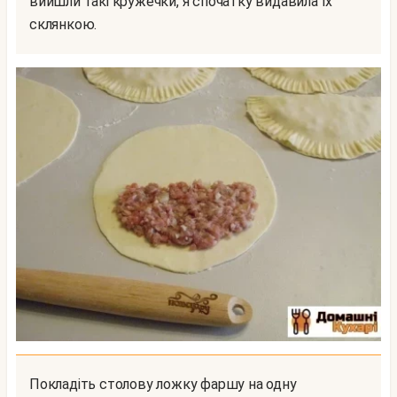
вийшли такі кружечки, я спочатку видавила їх
склянкою.
Покладіть столову ложку фаршу на одну