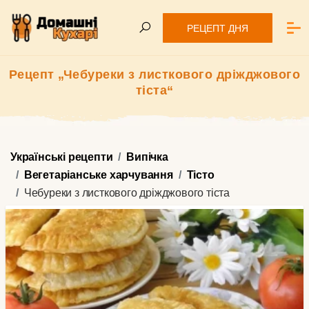
РЕЦЕПТ ДНЯ
Рецепт „Чебуреки з листкового дріжджового
тіста“
Українські рецепти
Випічка
Вегетаріанське харчування
Тісто
Чебуреки з листкового дріжджового тіста