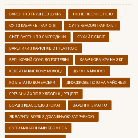
ВАРЕННЯ З ГРУШ БЕЗ ЦУКРУ
ПІСНЕ ПІСОЧНЕ ТІСТО
СУП З КАБАЧКІВ І КАРТОПЛІ
СУП З КВАСОЛІ І КАРТОПЛІ
СИРЕ ВАРЕННЯ З СМОРОДИНИ
СУХИЙ БІСКВІТ
ВАРЕНИКИ З КАРТОПЛЕЮ І ПЕЧІНКОЮ
ВЕРШКОВИЙ СОУС ДО ТОРТЕЛІНІ
КАБАЧКОВА ІКРА НА 3 КГ
КЕКСИ НА КИСЛОМУ МОЛОЦІ
ЩУКА НА МАНГАЛІ
КОТЛЕТА ПО ДОНБАСЬКИ
ДРІЖДЖОВЕ ТІСТО НА МАЙОНЕЗІ
ГРЕЧАНИЙ ХЛІБ В ХЛІБОПІЧЦІ РЕЦЕПТ
БОРЩ З КВАСОЛЕЮ В ТОМАТІ
ВАРЕННЯ З МАНГО
ЯК ВАРИТИ БОРЩ З ДОМАШНЬОЮ ЗАПРАВКОЮ
СУП З МАКАРОНАМИ БЕЗ М'ЯСА