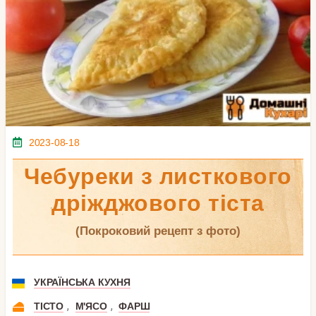
2023-08-18
Чебуреки з листкового
дріжджового тіста
(покроковий рецепт з фото)
УКРАЇНСЬКА КУХНЯ
,
,
ТІСТО
М'ЯСО
ФАРШ