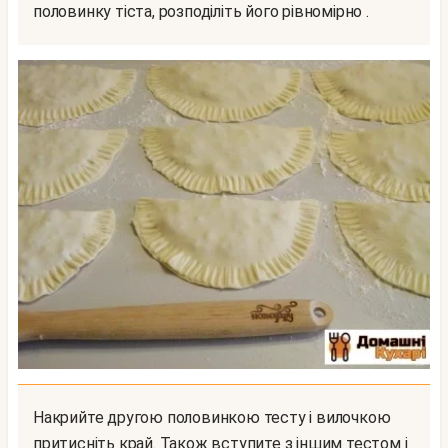
половинку тіста, розподіліть його рівномірно .
Накрийте другою половинкою тесту і вилочкою
притисніть край. Також вступите з іншим тестом і