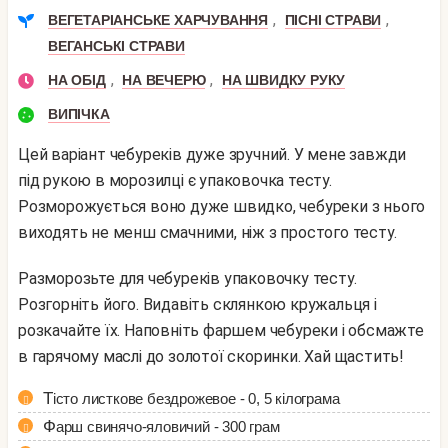
,
,
ВЕГЕТАРІАНСЬКЕ ХАРЧУВАННЯ
ПІСНІ СТРАВИ
ВЕГАНСЬКІ СТРАВИ
,
,
НА ОБІД
НА ВЕЧЕРЮ
НА ШВИДКУ РУКУ
ВИПІЧКА
Цей варіант чебуреків дуже зручний. У мене завжди
під рукою в морозилці є упаковочка тесту.
Розморожується воно дуже швидко, чебуреки з нього
виходять не менш смачними, ніж з простого тесту.
Разморозьте для чебуреків упаковочку тесту.
Розгорніть його. Видавіть склянкою кружальця і ​​
розкачайте їх. Наповніть фаршем чебуреки і обсмажте
в гарячому маслі до золотої скоринки. Хай щастить!
Тісто листкове бездрожевое - 0, 5 кілограма
Фарш свинячо-яловичий - 300 грам