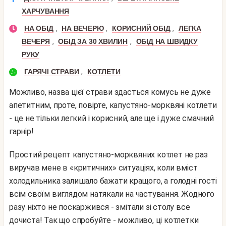
ХАРЧУВАННЯ
,
,
,
НА ОБІД
НА ВЕЧЕРЮ
КОРИСНИЙ ОБІД
ЛЕГКА
,
,
ВЕЧЕРЯ
ОБІД ЗА 30 ХВИЛИН
ОБІД НА ШВИДКУ
РУКУ
,
ГАРЯЧІ СТРАВИ
КОТЛЕТИ
Можливо, назва цієї страви здасться комусь не дуже
апетитним, проте, повірте, капустяно-морквяні котлети
- це не тільки легкий і корисний, але ще і дуже смачний
гарнір!
Простий рецепт капустяно-морквяних котлет не раз
виручав мене в «критичних» ситуаціях, коли вміст
холодильника залишало бажати кращого, а голодні гості
всім своїм виглядом натякали на частування. Жодного
разу ніхто не поскаржився - змітали зі столу все
дочиста! Так що спробуйте - можливо, ці котлетки