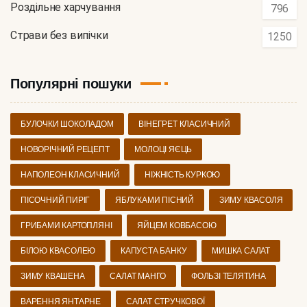
Роздільне харчування
796
Страви без випічки
1250
Популярні пошуки
БУЛОЧКИ ШОКОЛАДОМ
ВІНЕГРЕТ КЛАСИЧНИЙ
НОВОРІЧНИЙ РЕЦЕПТ
МОЛОЦІ ЯЄЦЬ
НАПОЛЕОН КЛАСИЧНИЙ
НІЖНІСТЬ КУРКОЮ
ПІСОЧНИЙ ПИРІГ
ЯБЛУКАМИ ПІСНИЙ
ЗИМУ КВАСОЛЯ
ГРИБАМИ КАРТОПЛЯНІ
ЯЙЦЕМ КОВБАСОЮ
БІЛОЮ КВАСОЛЕЮ
КАПУСТА БАНКУ
МИШКА САЛАТ
ЗИМУ КВАШЕНА
САЛАТ МАНГО
ФОЛЬЗІ ТЕЛЯТИНА
ВАРЕННЯ ЯНТАРНЕ
САЛАТ СТРУЧКОВОЇ