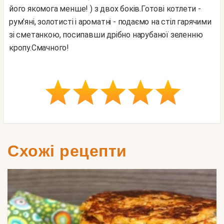
його якомога менше! ) з двох боків.
Готові котлети -
рум'яні, золотисті і ароматні - подаємо на стіл гарячими
зі сметанкою, посипавши дрібно нарубаної зеленню
кропу.
Смачного!
Схожі рецепти