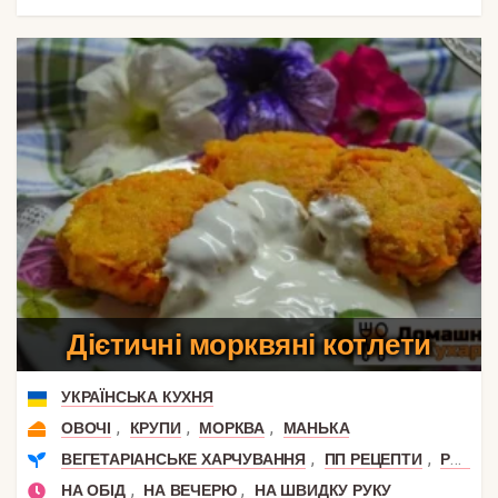
Дієтичні морквяні котлети
УКРАЇНСЬКА КУХНЯ
,
,
,
ОВОЧІ
КРУПИ
МОРКВА
МАНЬКА
,
,
ВЕГЕТАРІАНСЬКЕ ХАРЧУВАННЯ
ПП РЕЦЕПТИ
РЕЦЕПТИ БЕЗ ШКОДИ
,
,
НА ОБІД
НА ВЕЧЕРЮ
НА ШВИДКУ РУКУ