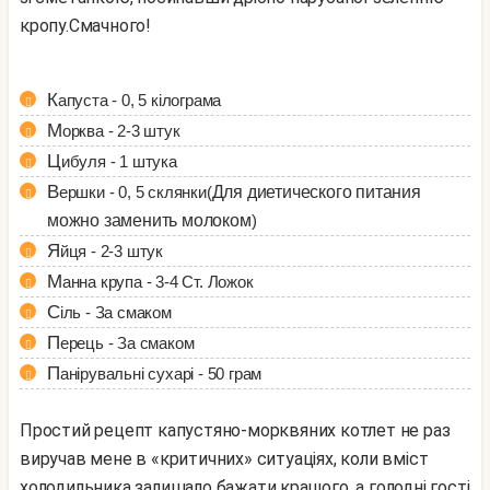
кропу.
Смачного!
Капуста - 0, 5 кілограма
Морква - 2-3 штук
Цибуля - 1 штука
Вершки - 0, 5 склянки(
Для диетического питания
можно заменить молоком
)
Яйця - 2-3 штук
Манна крупа - 3-4 Ст. Ложок
Сіль - За смаком
Перець - За смаком
Панірувальні сухарі - 50 грам
Простий рецепт капустяно-морквяних котлет не раз
виручав мене в «критичних» ситуаціях, коли вміст
холодильника залишало бажати кращого, а голодні гості