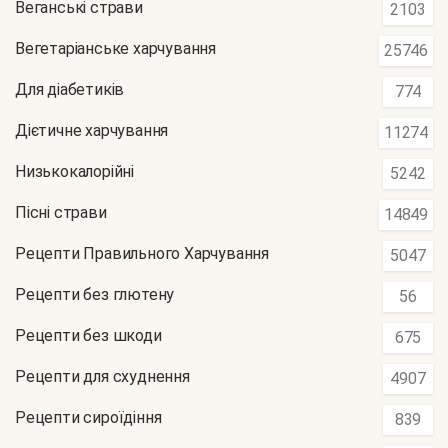
Веганські страви
2103
Вегетаріанське харчування
25746
Для діабетиків
774
Дієтичне харчування
11274
Низькокалорійні
5242
Пісні страви
14849
Рецепти Правильного Харчування
5047
Рецепти без глютену
56
Рецепти без шкоди
675
Рецепти для схуднення
4907
Рецепти сироїдіння
839