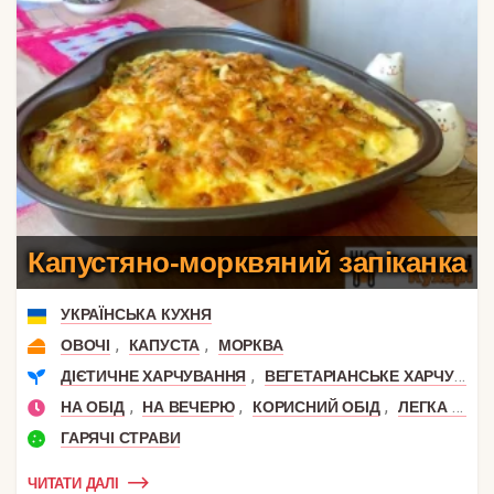
Капустяно-морквяний запіканка
УКРАЇНСЬКА КУХНЯ
,
,
ОВОЧІ
КАПУСТА
МОРКВА
,
ДІЄТИЧНЕ ХАРЧУВАННЯ
ВЕГЕТАРІАНСЬКЕ ХАРЧУВАННЯ
,
,
,
НА ОБІД
НА ВЕЧЕРЮ
КОРИСНИЙ ОБІД
ЛЕГКА ВЕЧЕРЯ
ГАРЯЧІ СТРАВИ
ЧИТАТИ ДАЛІ