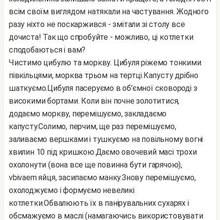
всім своїм виглядом натякали на частування. Жодного
разу ніхто не поскаржився - змітали зі столу все
дочиста! Так що спробуйте - можливо, ці котлетки
сподобаються і вам?
Чистимо цибулю та моркву. Цибуля ріжемо тонкими
півкільцями, морква трьом на тертці.
Капусту дрібно
шаткуємо.
Цибуля пасеруємо в об'ємної сковороді з
високими бортами. Коли він почне золотитися,
додаємо моркву, перемішуємо, закладаємо
капусту.
Солимо, перчим, ще раз перемішуємо,
заливаємо вершками і тушкуємо на повільному вогні
хвилин 10 під кришкою.
Даємо овочевий масі трохи
охолонути (вона все ще повинна бути гарячою),
vbivaem яйця, засипаємо манку.
Знову перемішуємо,
охолоджуємо і формуємо невеликі
котлетки.
Обвалюють їх в панірувальних сухарях і
обсмажуємо в маслі (намагаючись використовувати