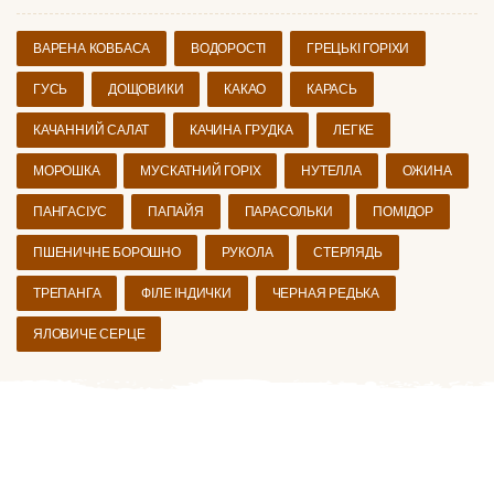
ВАРЕНА КОВБАСА
ВОДОРОСТІ
ГРЕЦЬКІ ГОРІХИ
ГУСЬ
ДОЩОВИКИ
КАКАО
КАРАСЬ
КАЧАННИЙ САЛАТ
КАЧИНА ГРУДКА
ЛЕГКЕ
МОРОШКА
МУСКАТНИЙ ГОРІХ
НУТЕЛЛА
ОЖИНА
ПАНГАСІУС
ПАПАЙЯ
ПАРАСОЛЬКИ
ПОМІДОР
ПШЕНИЧНЕ БОРОШНО
РУКОЛА
СТЕРЛЯДЬ
ТРЕПАНГА
ФІЛЕ ІНДИЧКИ
ЧЕРНАЯ РЕДЬКА
ЯЛОВИЧЕ СЕРЦЕ