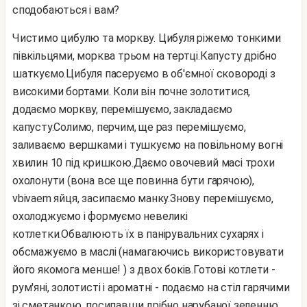
сподобаються і вам?
Чистимо цибулю та моркву. Цибуля ріжемо тонкими
півкільцями, морква трьом на тертці.
Капусту дрібно
шаткуємо.
Цибуля пасеруємо в об'ємної сковороді з
високими бортами. Коли він почне золотитися,
додаємо моркву, перемішуємо, закладаємо
капусту.
Солимо, перчим, ще раз перемішуємо,
заливаємо вершками і тушкуємо на повільному вогні
хвилин 10 під кришкою.
Даємо овочевий масі трохи
охолонути (вона все ще повинна бути гарячою),
vbivaem яйця, засипаємо манку.
Знову перемішуємо,
охолоджуємо і формуємо невеликі
котлетки.
Обвалюють їх в панірувальних сухарях і
обсмажуємо в маслі (намагаючись використовувати
його якомога менше! ) з двох боків.
Готові котлети -
рум'яні, золотисті і ароматні - подаємо на стіл гарячими
зі сметанкою, посипавши дрібно нарубаної зеленню