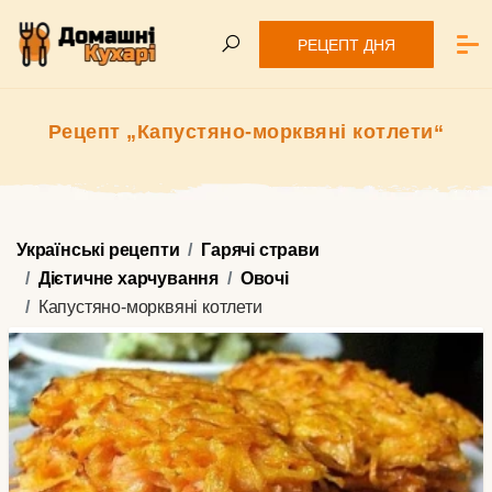
РЕЦЕПТ ДНЯ
Рецепт „Капустяно-морквяні котлети“
Українські рецепти
Гарячі страви
Дієтичне харчування
Овочі
Капустяно-морквяні котлети