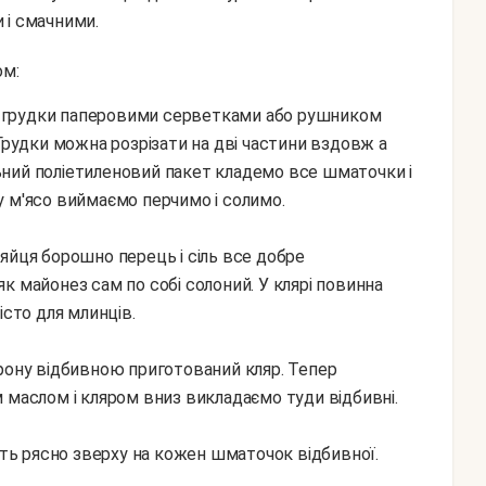
 і смачними.
ом:
 Грудки можна розрізати на дві частини вздовж а
ний поліетиленовий пакет кладемо все шматочки і
у м'ясо виймаємо перчимо і солимо.
яйця борошно перець і сіль все добре
к майонез сам по собі солоний. У клярі повинна
істо для млинців.
орону відбивною приготований кляр. Тепер
 маслом і кляром вниз викладаємо туди відбивні.
ить рясно зверху на кожен шматочок відбивної.