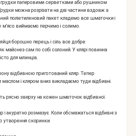
 Грудки можна розрізати на дві частини вздовж а
ний поліетиленовий пакет кладемо все шматочки і
у м'ясо виймаємо перчимо і солимо.
яйця борошно перець і сіль все добре
к майонез сам по собі солоний. У клярі повинна
істо для млинців.
орону відбивною приготований кляр. Тепер
 маслом і кляром вниз викладаємо туди відбивні.
ить рясно зверху на кожен шматочок відбивної.
р і акуратно розмазує. Коли обсмажаться відбивні з
о утворення скоринки.