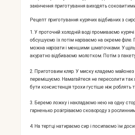
закінчення приготування виходять соковитими
Рецепт приготування курячих відбивних з сир
1. У проточній холодній воді промиваємо курячі грудки паперовими серветками або рушником
обсушуємо їх потім нарізаємо на окреме філе.
можна нарізати і меншими шматочками. У щіль
акуратно відбиваємо молотком. Потім з пакет
2. Приготовим кляр. У миску кладемо майонез 
перемішуємо. Намагайтеся не пересолити так я
бути консистенція трохи густіше ніж роблять т
3. Беремо ложку і накладаємо нею на одну ст
гарненько розігріваємо сковороду з рослинним
4. На тертці натираємо сир і посипаємо їм дос