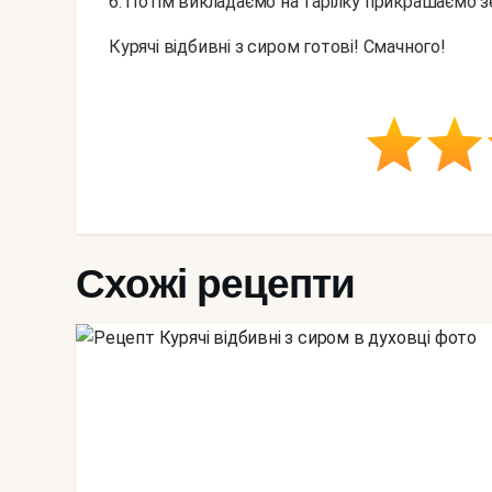
6. Потім викладаємо на тарілку прикрашаємо 
Курячі відбивні з сиром готові! Смачного!
Схожі рецепти