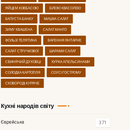
ЯЙЦЕМ КОВБАСОЮ
БІЛОЮ КВАСОЛЕЮ
КАПУСТА БАНКУ
МИШКА САЛАТ
ЗИМУ КВАШЕНА
САЛАТ МАНГО
ФОЛЬЗІ ТЕЛЯТИНА
ВАРЕННЯ ЯНТАРНЕ
САЛАТ СТРУЧКОВОЇ
ШАРАМИ САЛАТ
СВИНЯЧИЙ ДУХОВЦІ
КУРКА АПЕЛЬСИНАМИ
СОЛОДКА КАРТОПЛЯ
СОУСІ ГОСТРОМУ
СКОВОРОДІ КУРЯЧЕ
Кухні народів світу
Єврейська
371