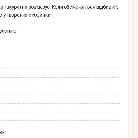
р і акуратно розмазує. Коли обсмажаться відбивні з
о утворення скоринки.
зеленню.
ом: