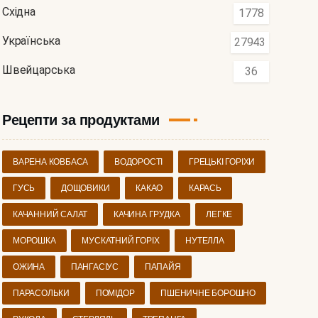
Східна
1778
Українська
27943
Швейцарська
36
Рецепти за продуктами
ВАРЕНА КОВБАСА
ВОДОРОСТІ
ГРЕЦЬКІ ГОРІХИ
ГУСЬ
ДОЩОВИКИ
КАКАО
КАРАСЬ
КАЧАННИЙ САЛАТ
КАЧИНА ГРУДКА
ЛЕГКЕ
МОРОШКА
МУСКАТНИЙ ГОРІХ
НУТЕЛЛА
ОЖИНА
ПАНГАСІУС
ПАПАЙЯ
ПАРАСОЛЬКИ
ПОМІДОР
ПШЕНИЧНЕ БОРОШНО