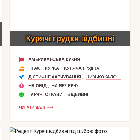
Курячі грудки відбивні
АМЕРИКАНСЬКА КУХНЯ
,
,
,
МОЦАРЕЛЛА
ПТАХ
КУРЯЧА ГРУДКА
КУРКА
КУРЯЧА ГРУДКА
,
,
ДІЄТИЧНЕ ХАРЧУВАННЯ
НИЗЬКОКАЛОРІЙНІ
РЕ
,
НА ОБІД
НА ВЕЧЕРЮ
,
ГАРЯЧІ СТРАВИ
ВІДБИВНІ
ЧИТАТИ ДАЛІ