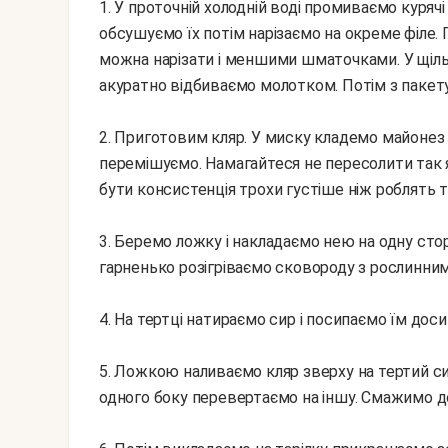
1. У проточній холодній воді промиваємо курячі грудки паперовими серветками або рушником
обсушуємо їх потім нарізаємо на окреме філе.
можна нарізати і меншими шматочками. У щіль
акуратно відбиваємо молотком. Потім з пакет
2. Приготовим кляр. У миску кладемо майонез 
перемішуємо. Намагайтеся не пересолити так я
бути консистенція трохи густіше ніж роблять т
3. Беремо ложку і накладаємо нею на одну ст
гарненько розігріваємо сковороду з рослинним
4. На тертці натираємо сир і посипаємо їм дос
5. Ложкою наливаємо кляр зверху на тертий си
одного боку перевертаємо на іншу. Смажимо д