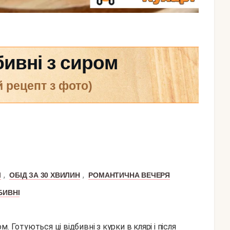
бивні з сиром
й рецепт з фото)
,
,
Л
ОБІД ЗА 30 ХВИЛИН
РОМАНТИЧНА ВЕЧЕРЯ
БИВНІ
 Готуються ці відбивні з курки в клярі і після