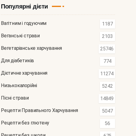
Популярні дієти
Вагітним і годуючим
1187
Веганські страви
2103
Вегетаріанське харчування
25746
Для діабетиків
774
Дієтичне харчування
11274
Низькокалорійні
5242
Пісні страви
14849
Рецепти Правильного Харчування
5047
Рецепти без глютену
56
Рецепти без шкоди
675