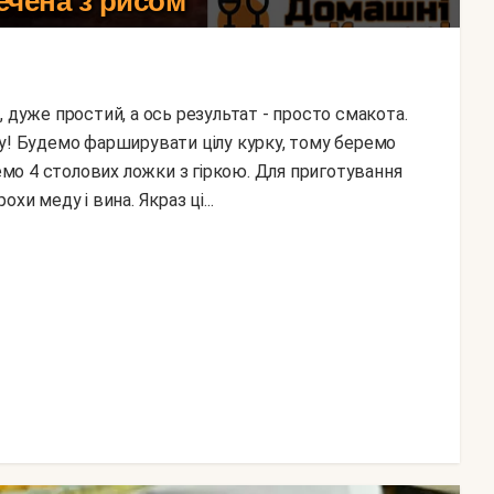
ечена з рисом
гу! Будемо фарширувати цілу курку, тому беремо
ремо 4 столових ложки з гіркою. Для приготування
хи меду і вина. Якраз ці...