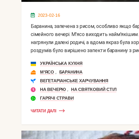
2023-02-16
Баранина, запечена з рисом, особливо якщо баранина молода - чудове блюдо для святкового
сімейного вечері. М'ясо виходить найм'якіши
нагрянули далекі родичі, а вдома якраз була х
роздумів було вирішено запекти баранину з ри
УКРАЇНСЬКА КУХНЯ
,
М'ЯСО
БАРАНИНА
ВЕГЕТАРІАНСЬКЕ ХАРЧУВАННЯ
,
НА ВЕЧЕРЮ
НА СВЯТКОВИЙ СТІЛ
ГАРЯЧІ СТРАВИ
ЧИТАТИ ДАЛІ