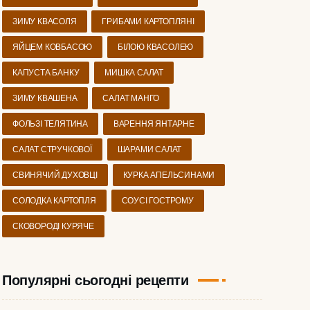
ЗИМУ КВАСОЛЯ
ГРИБАМИ КАРТОПЛЯНІ
ЯЙЦЕМ КОВБАСОЮ
БІЛОЮ КВАСОЛЕЮ
КАПУСТА БАНКУ
МИШКА САЛАТ
ЗИМУ КВАШЕНА
САЛАТ МАНГО
ФОЛЬЗІ ТЕЛЯТИНА
ВАРЕННЯ ЯНТАРНЕ
САЛАТ СТРУЧКОВОЇ
ШАРАМИ САЛАТ
СВИНЯЧИЙ ДУХОВЦІ
КУРКА АПЕЛЬСИНАМИ
СОЛОДКА КАРТОПЛЯ
СОУСІ ГОСТРОМУ
СКОВОРОДІ КУРЯЧЕ
Популярні сьогодні рецепти