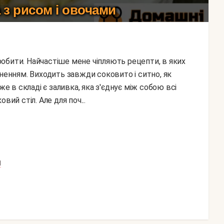
 з рисом і овочами
вненням. Виходить завжди соковито і ситно, як
же в складі є заливка, яка з'єднує між собою всі
вий стіл. Але для поч...
Л