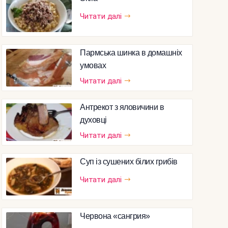
Читати далі
Пармська шинка в домашніх
умовах
Читати далі
Антрекот з яловичини в
духовці
Читати далі
Суп із сушених білих грибів
Читати далі
Червона «сангрия»