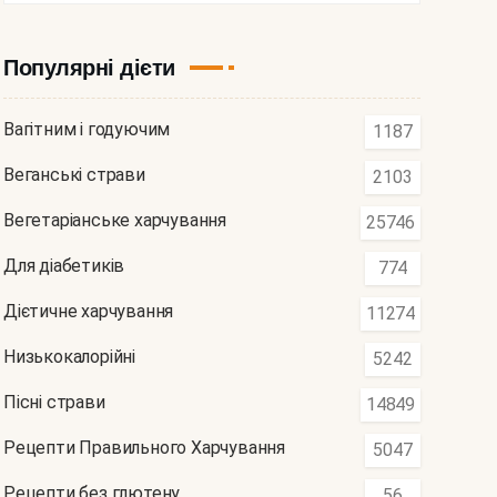
Популярні дієти
Вагітним і годуючим
1187
Веганські страви
2103
Вегетаріанське харчування
25746
Для діабетиків
774
Дієтичне харчування
11274
Низькокалорійні
5242
Пісні страви
14849
Рецепти Правильного Харчування
5047
Рецепти без глютену
56