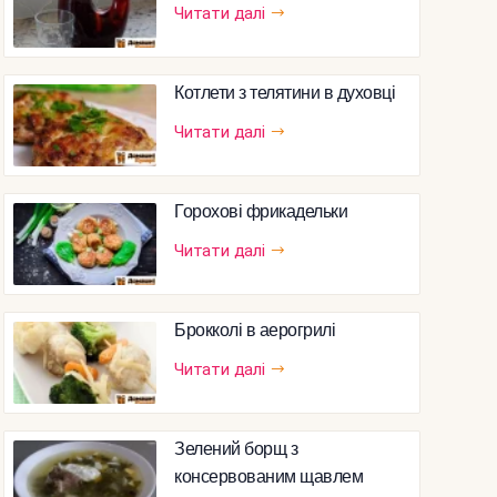
Читати далі
Котлети з телятини в духовці
Читати далі
Горохові фрикадельки
Читати далі
Брокколі в аерогрилі
Читати далі
Зелений борщ з
консервованим щавлем