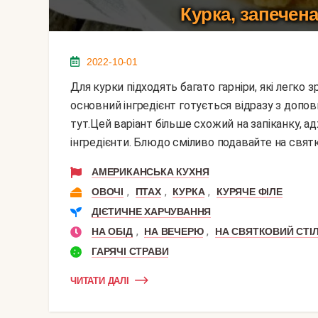
Курка, запечена
2022-10-01
Для курки підходять багато гарніри, які легко зробити. Найчастіше мене чіпляють рецепти, в яких
основний інгредієнт готується відразу з допо
тут.Цей варіант більше схожий на запіканку, ад
інгредієнти. Блюдо сміливо подавайте на святко
АМЕРИКАНСЬКА КУХНЯ
,
,
,
ОВОЧІ
ПТАХ
КУРКА
КУРЯЧЕ ФІЛЕ
ДІЄТИЧНЕ ХАРЧУВАННЯ
,
,
НА ОБІД
НА ВЕЧЕРЮ
НА СВЯТКОВИЙ СТІ
ГАРЯЧІ СТРАВИ
ЧИТАТИ ДАЛІ