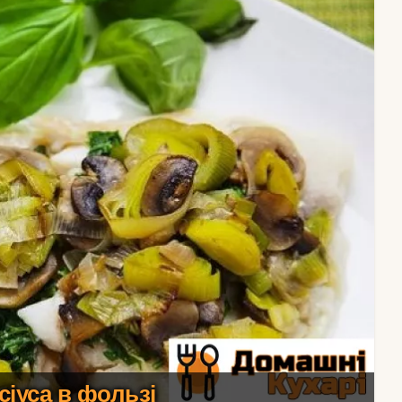
сіуса в фользі