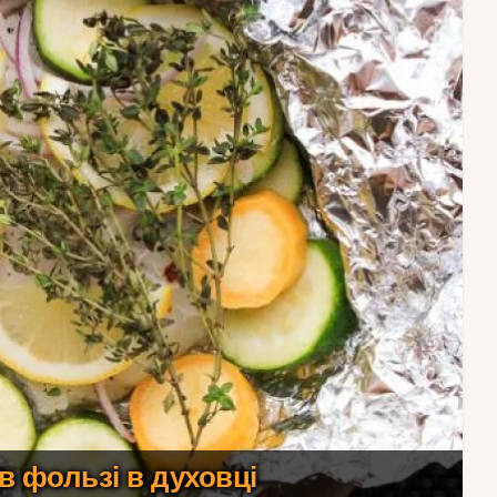
в фользі в духовці