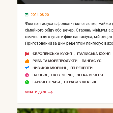
2024-08-20
Філе пангасіуса в фользі - ніжне і легке, майже дієтичне блюдо, яке добре підійде для звичайного
сімейного обіду або вечері. Старань мінімум, а
смачно приготувати філе пангасіуса, мій рец
Приготований за цим рецептом пангасіус виход
,
ЄВРОПЕЙСЬКА КУХНЯ
ІТАЛІЙСЬКА КУХНЯ
,
РИБА ТА МОРЕПРОДУКТИ
ПАНГАСІУС
,
НИЗЬКОКАЛОРІЙНІ
ПП РЕЦЕПТИ
,
,
НА ОБІД
НА ВЕЧЕРЮ
ЛЕГКА ВЕЧЕРЯ
,
ГАРЯЧІ СТРАВИ
СТРАВИ У ФОЛЬЗІ
ЧИТАТИ ДАЛІ