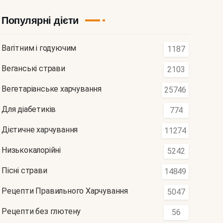
Популярні дієти
Вагітним і годуючим
1187
Веганські страви
2103
Вегетаріанське харчування
25746
Для діабетиків
774
Дієтичне харчування
11274
Низькокалорійні
5242
Пісні страви
14849
Рецепти Правильного Харчування
5047
Рецепти без глютену
56