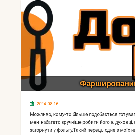
Фарширований
2024-08-16
Можливо, кому-то більше подобається готувати такий перець традиційним способом на плиті, але
мені набагато зручніше робити його в духовці
загорнути у фольгу.Такий перець одне з моїх н