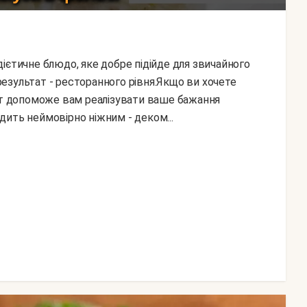
 результат - ресторанного рівня.Якщо ви хочете
епт допоможе вам реалізувати ваше бажання
ить неймовірно ніжним - деком...