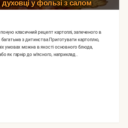
 духовці у фользі з салом
ий багатьма з дитинства.Приготувати картоплю,
ніх умовах можна в якості основного блюда,
о як гарнір до м'ясного, наприклад...