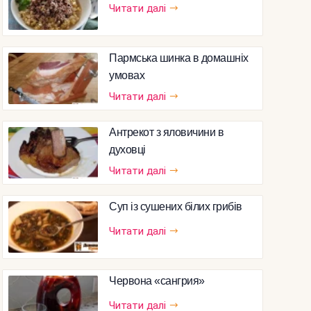
Читати далі
Пармська шинка в домашніх
умовах
Читати далі
Антрекот з яловичини в
духовці
Читати далі
Суп із сушених білих грибів
Читати далі
Червона «сангрия»
Читати далі