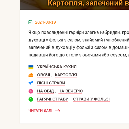
Картопля, запечений в
2024-08-19
Якщо повсякденні гарніри злегка набридли, пропоную класичний рецепт картоплі, запеченого в
духовці у фользі з салом, знайомий і улюблен
запечений в духовці у фользі з салом в домаш
подавши його до столу з овочами або соусом, аб
УКРАЇНСЬКА КУХНЯ
,
ОВОЧІ
КАРТОПЛЯ
ПІСНІ СТРАВИ
,
НА ОБІД
НА ВЕЧЕРЮ
,
ГАРЯЧІ СТРАВИ
СТРАВИ У ФОЛЬЗІ
ЧИТАТИ ДАЛІ