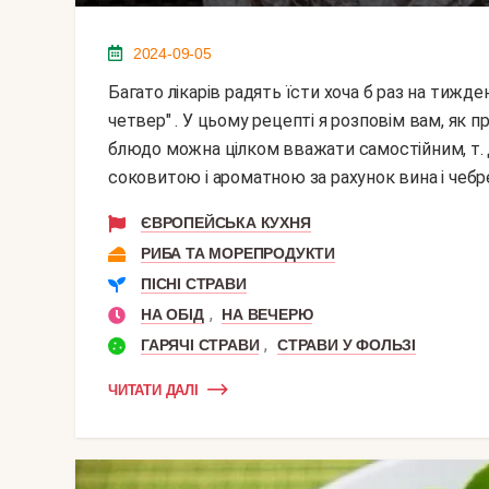
2024-09-05
Багато лікарів радять їсти хоча б раз на тиждень рибу, за радянських часів цим днем ​​був "рибний
четвер" . У цьому рецепті я розповім вам, як п
блюдо можна цілком вважати самостійним, т. До.
соковитою і ароматною за рахунок вина і чебре
ЄВРОПЕЙСЬКА КУХНЯ
РИБА ТА МОРЕПРОДУКТИ
ПІСНІ СТРАВИ
,
НА ОБІД
НА ВЕЧЕРЮ
,
ГАРЯЧІ СТРАВИ
СТРАВИ У ФОЛЬЗІ
ЧИТАТИ ДАЛІ