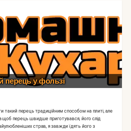
 перець у фользі
, а щоб перець швидше приготувався, його слід
айулюбленіших страв, я завжди їдять його з