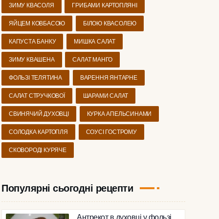
ЗИМУ КВАСОЛЯ
ГРИБАМИ КАРТОПЛЯНІ
ЯЙЦЕМ КОВБАСОЮ
БІЛОЮ КВАСОЛЕЮ
КАПУСТА БАНКУ
МИШКА САЛАТ
ЗИМУ КВАШЕНА
САЛАТ МАНГО
ФОЛЬЗІ ТЕЛЯТИНА
ВАРЕННЯ ЯНТАРНЕ
САЛАТ СТРУЧКОВОЇ
ШАРАМИ САЛАТ
СВИНЯЧИЙ ДУХОВЦІ
КУРКА АПЕЛЬСИНАМИ
СОЛОДКА КАРТОПЛЯ
СОУСІ ГОСТРОМУ
СКОВОРОДІ КУРЯЧЕ
Популярні сьогодні рецепти
Антрекот в духовці у фользі