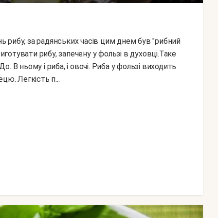
риготувати рибу, запечену у фользі в духовці.Таке
 В ньому і риба, і овочі. Риба у фользі виходить
цю. Легкість п...