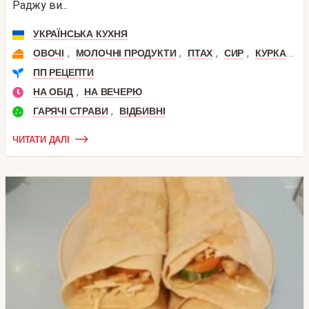
Раджу ви...
УКРАЇНСЬКА КУХНЯ
,
,
,
,
,
ОВОЧІ
МОЛОЧНІ ПРОДУКТИ
ПТАХ
СИР
КУРКА
К
ПП РЕЦЕПТИ
,
НА ОБІД
НА ВЕЧЕРЮ
,
ГАРЯЧІ СТРАВИ
ВІДБИВНІ
ЧИТАТИ ДАЛІ