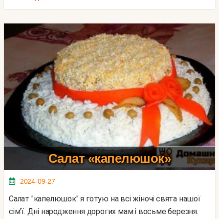
Салат «капелюшок»
2024-09-27
Салат "капелюшок" я готую на всі жіночі свята нашої
сім'ї. Дні народження дорогих мам і восьме березня.