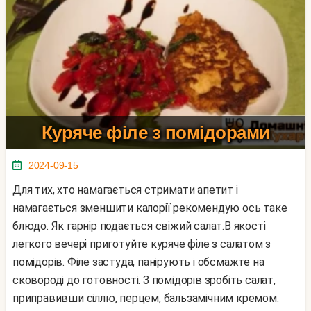
Куряче філе з помідорами
2024-09-15
Для тих, хто намагається стримати апетит і
намагається зменшити калорії рекомендую ось таке
блюдо. Як гарнір подається свіжий салат.В якості
легкого вечері приготуйте куряче філе з салатом з
помідорів. Філе застуда, панірують і обсмажте на
сковороді до готовності. З помідорів зробіть салат,
приправивши сіллю, перцем, бальзамічним кремом.