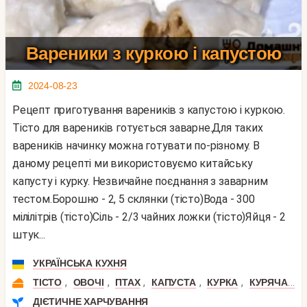
Вареники з куркою і капустою
2024-08-23
Рецепт приготування вареників з капустою і куркою.
Тісто для вареників готується заварне.Для таких
вареників начинку можна готувати по-різному. В
даному рецепті ми використовуємо китайську
капусту і курку. Незвичайне поєднання з заварним
тестом.Борошно - 2, 5 склянки (тісто)Вода - 300
мілілітрів (тісто)Сіль - 2/3 чайних ложки (тісто)Яйця - 2
штук...
УКРАЇНСЬКА КУХНЯ
,
,
,
,
,
ТІСТО
ОВОЧІ
ПТАХ
КАПУСТА
КУРКА
КУРЯЧА ГРУДКА
ДІЄТИЧНЕ ХАРЧУВАННЯ