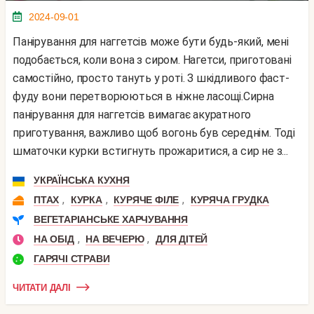
2024-09-01
Панірування для наггетсів може бути будь-який, мені
подобається, коли вона з сиром. Нагетси, приготовані
самостійно, просто тануть у роті. З шкідливого фаст-
фуду вони перетворюються в ніжне ласощі.Сирна
панірування для наггетсів вимагає акуратного
приготування, важливо щоб вогонь був середнім. Тоді
шматочки курки встигнуть прожаритися, а сир не з...
УКРАЇНСЬКА КУХНЯ
,
,
,
ПТАХ
КУРКА
КУРЯЧЕ ФІЛЕ
КУРЯЧА ГРУДКА
ВЕГЕТАРІАНСЬКЕ ХАРЧУВАННЯ
,
,
НА ОБІД
НА ВЕЧЕРЮ
ДЛЯ ДІТЕЙ
ГАРЯЧІ СТРАВИ
ЧИТАТИ ДАЛІ