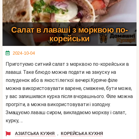
Салат в лаваші з морквою по-
корейськи
2024-10-04
Приготуємо ситний салат з морквою по-корейськи в
лаваші. Таке блюдо можна подати на закуску на
полуденок або в якості легкої вечері.Куряче філе
можна використовувати варене, смажене, бути може,
у вас залишилася курка після вчорашнього. Філе можна
прогріти, а можна використовувати і холодну.
Змащуємо лаваш сиром, викладаємо моркву і салат,
курку, ...
,
АЗІАТСЬКА КУХНЯ
КОРЕЙСЬКА КУХНЯ