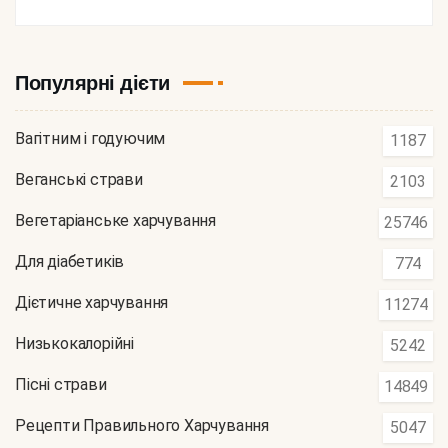
Популярні дієти
Вагітним і годуючим
1187
Веганські страви
2103
Вегетаріанське харчування
25746
Для діабетиків
774
Дієтичне харчування
11274
Низькокалорійні
5242
Пісні страви
14849
Рецепти Правильного Харчування
5047