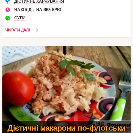
ДІЄТИЧНЕ ХАРЧУВАННЯ
,
НА ОБІД
НА ВЕЧЕРЮ
СУПИ
ЧИТАТИ ДАЛІ
Дієтичні макарони по-флотськи