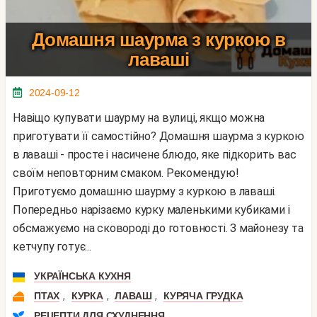
Домашня шаурма з куркою в
лаваші
2024-09-12
Навіщо купувати шаурму на вулиці, якщо можна
приготувати її самостійно? Домашня шаурма з куркою
в лаваші - просте і насичене блюдо, яке підкорить вас
своїм неповторним смаком. Рекомендую!
Приготуємо домашню шаурму з куркою в лаваші.
Попередньо нарізаємо курку маленькими кубиками і
обсмажуємо на сковороді до готовності. З майонезу та
кетчупу готує...
УКРАЇНСЬКА КУХНЯ
,
,
,
ПТАХ
КУРКА
ЛАВАШ
КУРЯЧА ГРУДКА
РЕЦЕПТИ ДЛЯ СХУДНЕННЯ