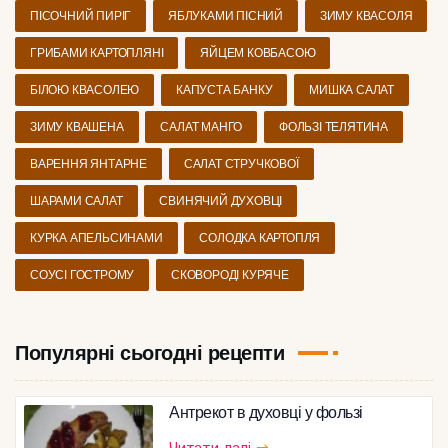
ПІСОЧНИЙ ПИРІГ
ЯБЛУКАМИ ПІСНИЙ
ЗИМУ КВАСОЛЯ
ГРИБАМИ КАРТОПЛЯНІ
ЯЙЦЕМ КОВБАСОЮ
БІЛОЮ КВАСОЛЕЮ
КАПУСТА БАНКУ
МИШКА САЛАТ
ЗИМУ КВАШЕНА
САЛАТ МАНГО
ФОЛЬЗІ ТЕЛЯТИНА
ВАРЕННЯ ЯНТАРНЕ
САЛАТ СТРУЧКОВОЇ
ШАРАМИ САЛАТ
СВИНЯЧИЙ ДУХОВЦІ
КУРКА АПЕЛЬСИНАМИ
СОЛОДКА КАРТОПЛЯ
СОУСІ ГОСТРОМУ
СКОВОРОДІ КУРЯЧЕ
Популярні сьогодні рецепти
Антрекот в духовці у фользі
Читати далі