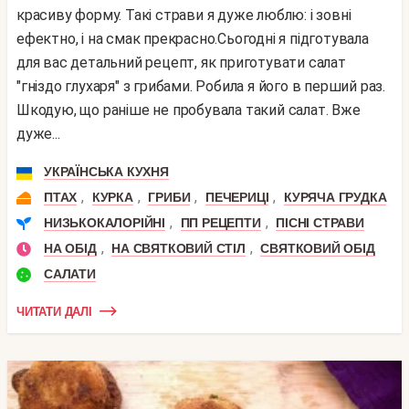
красиву форму. Такі страви я дуже люблю: і зовні
ефектно, і на смак прекрасно.Сьогодні я підготувала
для вас детальний рецепт, як приготувати салат
"гніздо глухаря" з грибами. Робила я його в перший раз.
Шкодую, що раніше не пробувала такий салат. Вже
дуже...
УКРАЇНСЬКА КУХНЯ
,
,
,
,
ПТАХ
КУРКА
ГРИБИ
ПЕЧЕРИЦІ
КУРЯЧА ГРУДКА
,
,
НИЗЬКОКАЛОРІЙНІ
ПП РЕЦЕПТИ
ПІСНІ СТРАВИ
,
,
НА ОБІД
НА СВЯТКОВИЙ СТІЛ
СВЯТКОВИЙ ОБІД
САЛАТИ
ЧИТАТИ ДАЛІ