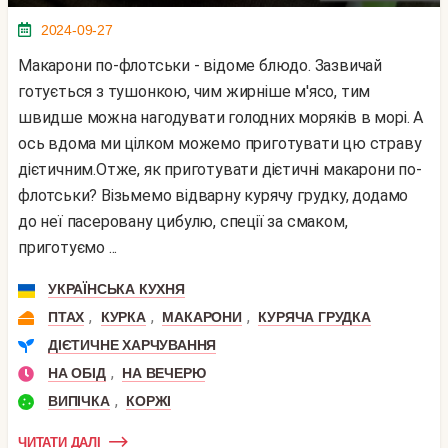
2024-09-27
Макарони по-флотськи - відоме блюдо. Зазвичай
готується з тушонкою, чим жирніше м'ясо, тим
швидше можна нагодувати голодних моряків в морі. А
ось вдома ми цілком можемо приготувати цю страву
дієтичним.Отже, як приготувати дієтичні макарони по-
флотськи? Візьмемо відварну курячу грудку, додамо
до неї пасеровану цибулю, спеції за смаком,
приготуємо ...
УКРАЇНСЬКА КУХНЯ
,
,
,
ПТАХ
КУРКА
МАКАРОНИ
КУРЯЧА ГРУДКА
ДІЄТИЧНЕ ХАРЧУВАННЯ
,
НА ОБІД
НА ВЕЧЕРЮ
,
ВИПІЧКА
КОРЖІ
ЧИТАТИ ДАЛІ