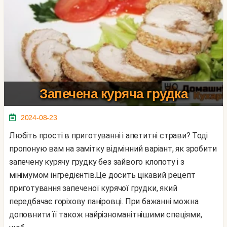
Запечена куряча грудка
2024-08-23
Любіть прості в приготуванні і апетитні страви? Тоді
пропоную вам на замітку відмінний варіант, як зробити
запечену курячу грудку без зайвого клопоту і з
мінімумом інгредієнтів.Це досить цікавий рецепт
приготування запеченої курячої грудки, який
передбачає горіхову паніровці. При бажанні можна
доповнити її також найрізноманітнішими спеціями,