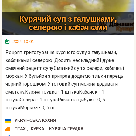
Курячий суп з галушками,
селерою і кабачками
2024-10-01
Рецепт приготування курячого супу з галушками,
кабачками і селерою. Досить нескладний і дуже
смачний рецепт супу.Смачний суп з селери, кабачка і
моркви. У бульйон з приправ додаємо тільки перець
чорний горошком. У готовий суп можна додавати
сметану.Куряча грудка - 1 штукаКабачок - 1
штукаСелера - 1 штукаРіпчаста цибуля - 0, 5
штукиМорква - 0, 5 ш...
УКРАЇНСЬКА КУХНЯ
,
,
ПТАХ
КУРКА
КУРЯЧА ГРУДКА