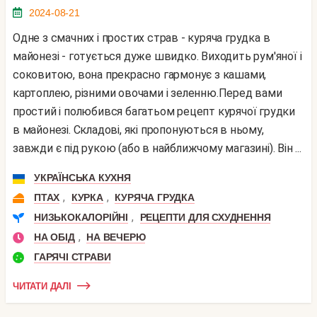
2024-08-21
Одне з смачних і простих страв - куряча грудка в
майонезі - готується дуже швидко. Виходить рум'яної і
соковитою, вона прекрасно гармонує з кашами,
картоплею, різними овочами і зеленню.Перед вами
простий і полюбився багатьом рецепт курячої грудки
в майонезі. Складові, які пропонуються в ньому,
завжди є під рукою (або в найближчому магазині). Він ...
УКРАЇНСЬКА КУХНЯ
,
,
ПТАХ
КУРКА
КУРЯЧА ГРУДКА
,
НИЗЬКОКАЛОРІЙНІ
РЕЦЕПТИ ДЛЯ СХУДНЕННЯ
,
НА ОБІД
НА ВЕЧЕРЮ
ГАРЯЧІ СТРАВИ
ЧИТАТИ ДАЛІ