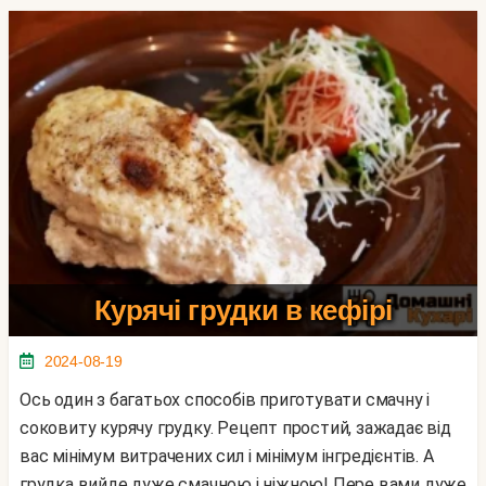
Курячі грудки в кефірі
2024-08-19
Ось один з багатьох способів приготувати смачну і
соковиту курячу грудку. Рецепт простий, зажадає від
вас мінімум витрачених сил і мінімум інгредієнтів. А
грудка вийде дуже смачною і ніжною! Пере вами дуже