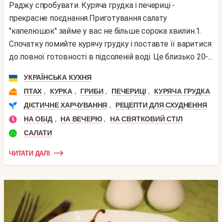
Раджу спробувати. Куряча грудка і печериці -
прекрасне поєднання.Приготування салату
"капелюшок" займе у вас не більше сорока хвилин.1.
Спочатку помийте курячу грудку і поставте її варитися
до повної готовності в підсоленій воді. Це близько 20-...
УКРАЇНСЬКА КУХНЯ
,
,
,
,
ПТАХ
КУРКА
ГРИБИ
ПЕЧЕРИЦІ
КУРЯЧА ГРУДКА
,
ДІЄТИЧНЕ ХАРЧУВАННЯ
РЕЦЕПТИ ДЛЯ СХУДНЕННЯ
,
,
НА ОБІД
НА ВЕЧЕРЮ
НА СВЯТКОВИЙ СТІЛ
САЛАТИ
ЧИТАТИ ДАЛІ