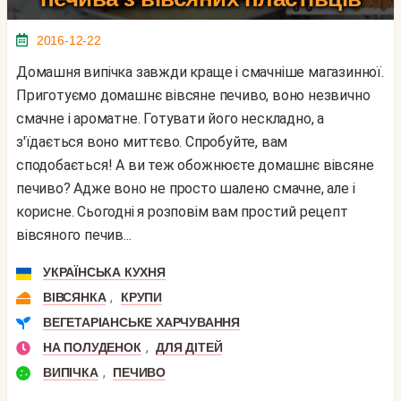
2016-12-22
Домашня випічка завжди краще і смачніше магазинної.
Приготуємо домашнє вівсяне печиво, воно незвично
смачне і ароматне. Готувати його нескладно, а
з'їдається воно миттєво. Спробуйте, вам
сподобається! А ви теж обожнюєте домашнє вівсяне
печиво? Адже воно не просто шалено смачне, але і
корисне. Сьогодні я розповім вам простий рецепт
вівсяного печив...
УКРАЇНСЬКА КУХНЯ
,
ВІВСЯНКА
КРУПИ
ВЕГЕТАРІАНСЬКЕ ХАРЧУВАННЯ
,
НА ПОЛУДЕНОК
ДЛЯ ДІТЕЙ
,
ВИПІЧКА
ПЕЧИВО