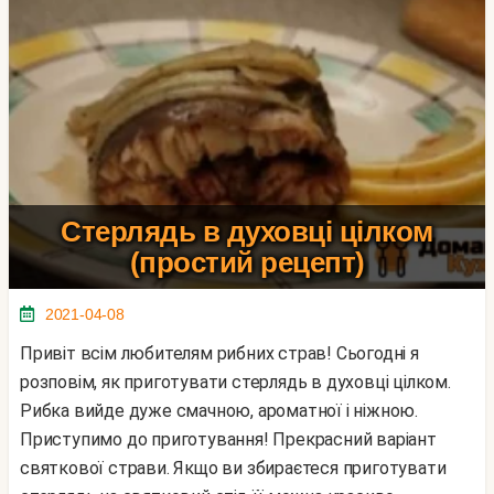
Стерлядь в духовці цілком
(простий рецепт)
2021-04-08
Привіт всім любителям рибних страв! Сьогодні я
розповім, як приготувати стерлядь в духовці цілком.
Рибка вийде дуже смачною, ароматної і ніжною.
Приступимо до приготування! Прекрасний варіант
святкової страви. Якщо ви збираєтеся приготувати