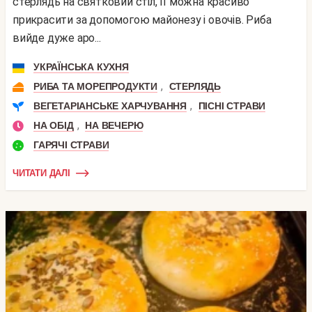
стерлядь на святковий стіл, її можна красиво
прикрасити за допомогою майонезу і овочів. Риба
вийде дуже аро...
УКРАЇНСЬКА КУХНЯ
,
РИБА ТА МОРЕПРОДУКТИ
СТЕРЛЯДЬ
,
ВЕГЕТАРІАНСЬКЕ ХАРЧУВАННЯ
ПІСНІ СТРАВИ
,
НА ОБІД
НА ВЕЧЕРЮ
ГАРЯЧІ СТРАВИ
ЧИТАТИ ДАЛІ