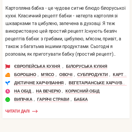
Картопляна бабка - це чудове ситне блюдо білоруської
кухні. Класичний рецепт бабки - натерта картопля зі
шкварками та цибулею, запечена в духовці. Я теж
використовую цей простий рецепт.Існують безліч
рецептів бабки: з грибами, цибулею, м'ясом, привіт, а
також з багатьма іншими продуктами. Сьогодні я
розповім, як приготувати бабку (простий рецепт)...
,
ЄВРОПЕЙСЬКА КУХНЯ
БІЛОРУСЬКА КУХНЯ
,
,
,
,
БОРОШНО
М'ЯСО
ОВОЧІ
СУБПРОДУКТИ
КАРТОПЛЯ
,
ДІЄТИЧНЕ ХАРЧУВАННЯ
ВЕГЕТАРІАНСЬКЕ ХАРЧУВАННЯ
,
,
НА ОБІД
НА ВЕЧЕРЮ
КОРИСНИЙ ОБІД
,
,
ВИПІЧКА
ГАРЯЧІ СТРАВИ
БАБКА
ЧИТАТИ ДАЛІ