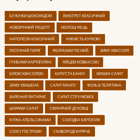
БУЛОЧКИ ШОКОЛАДОМ
ВІНЕГРЕТ КЛАСИЧНИЙ
НОВОРІЧНИЙ РЕЦЕПТ
МОЛОЦІ ЯЄЦЬ
НАПОЛЕОН КЛАСИЧНИЙ
НІЖНІСТЬ КУРКОЮ
ПІСОЧНИЙ ПИРІГ
ЯБЛУКАМИ ПІСНИЙ
ЗИМУ КВАСОЛЯ
ГРИБАМИ КАРТОПЛЯНІ
ЯЙЦЕМ КОВБАСОЮ
БІЛОЮ КВАСОЛЕЮ
КАПУСТА БАНКУ
МИШКА САЛАТ
ЗИМУ КВАШЕНА
САЛАТ МАНГО
ФОЛЬЗІ ТЕЛЯТИНА
ВАРЕННЯ ЯНТАРНЕ
САЛАТ СТРУЧКОВОЇ
ШАРАМИ САЛАТ
СВИНЯЧИЙ ДУХОВЦІ
КУРКА АПЕЛЬСИНАМИ
СОЛОДКА КАРТОПЛЯ
СОУСІ ГОСТРОМУ
СКОВОРОДІ КУРЯЧЕ