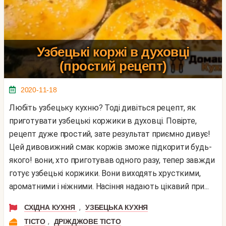
Узбецькі коржі в духовці
(простий рецепт)
2020-11-18
Любіть узбецьку кухню? Тоді дивіться рецепт, як
приготувати узбецькі коржики в духовці. Повірте,
рецепт дуже простий, зате результат приємно дивує!
Цей дивовижний смак коржів зможе підкорити будь-
якого! вони, хто приготував одного разу, тепер завжди
готує узбецькі коржики. Вони виходять хрусткими,
ароматними і ніжними. Насіння надають цікавий при...
,
СХІДНА КУХНЯ
УЗБЕЦЬКА КУХНЯ
,
ТІСТО
ДРІЖДЖОВЕ ТІСТО