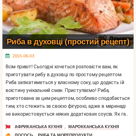
Риба в духовці (простий рецепт)
2015-06-03
Всім привіт! Сьогодні хочеться розповісти вам, як
приготувати рибу в духовці по простому рецептом.
Риба запікатиметься у власному соку, що додасть їй
воістину унікальний смак. Приступаємо! Риба,
приготована за цим рецептом, особливо сподобається
тим, хто стежить за своєю фігурою, адже в маринаді
не використовується ніяких додаткових соусів. Як га...
,
АФРИКАНСЬКА КУХНЯ
МАРОККАНСЬКА КУХНЯ
,
ЛОСОСЬ
РИБА ТА МОРЕПРОДУКТИ