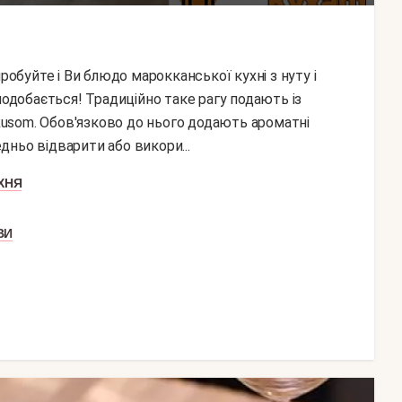
подобається! Традиційно таке рагу подають із
-kusom. Обов'язково до нього додають ароматні
едньо відварити або викори...
ХНЯ
ВИ