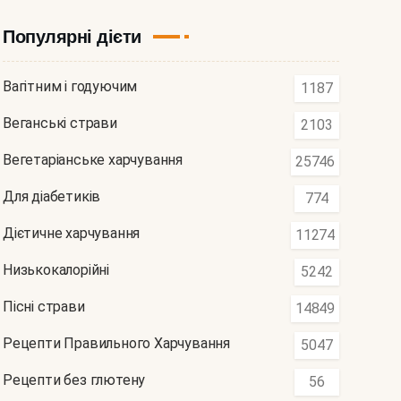
Популярні дієти
Вагітним і годуючим
1187
Веганські страви
2103
Вегетаріанське харчування
25746
Для діабетиків
774
Дієтичне харчування
11274
Низькокалорійні
5242
Пісні страви
14849
Рецепти Правильного Харчування
5047
Рецепти без глютену
56