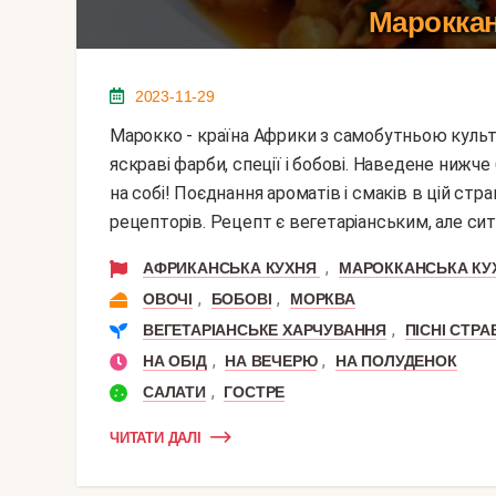
Мароккан
2023-11-29
Марокко - країна Африки з самобутньою культурою та кухнею. У кулінарії місцеві жителі люблять
яскраві фарби, спеції і бобові. Наведене нижч
на собі! Поєднання ароматів і смаків в цій ст
рецепторів. Рецепт є вегетаріанським, але ситни
,
АФРИКАНСЬКА КУХНЯ
МАРОККАНСЬКА КУ
,
,
ОВОЧІ
БОБОВІ
МОРКВА
,
ВЕГЕТАРІАНСЬКЕ ХАРЧУВАННЯ
ПІСНІ СТРА
,
,
НА ОБІД
НА ВЕЧЕРЮ
НА ПОЛУДЕНОК
,
САЛАТИ
ГОСТРЕ
ЧИТАТИ ДАЛІ