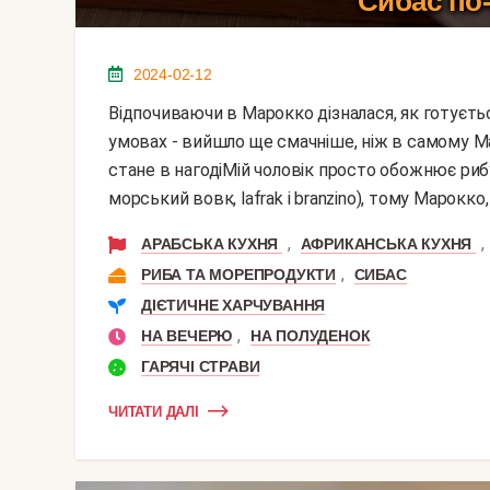
Сибас по
2024-02-12
Відпочиваючи в Марокко дізналася, як готується сібас по-марокканські. Приготувала в домашніх
умовах - вийшло ще смачніше, ніж в самому М
стане в нагодіМій чоловік просто обожнює риб
морський вовк, lafrak і branzino), тому Марокко,
,
,
АРАБСЬКА КУХНЯ
АФРИКАНСЬКА КУХНЯ
,
РИБА ТА МОРЕПРОДУКТИ
СИБАС
ДІЄТИЧНЕ ХАРЧУВАННЯ
,
НА ВЕЧЕРЮ
НА ПОЛУДЕНОК
ГАРЯЧІ СТРАВИ
ЧИТАТИ ДАЛІ