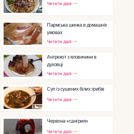
Читати далі
Пармська шинка в домашніх
умовах
Читати далі
Антрекот з яловичини в
духовці
Читати далі
Суп із сушених білих грибів
Читати далі
Червона «сангрия»
Читати далі