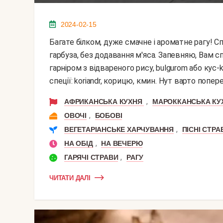
2024-02-15
Багате білком, дуже смачне і ароматне рагу! Спробуйте і Ви блюдо марокканської кухні з нуту і
гарбуза, без додавання м'яса. Запевняю, Вам с
гарніром з відвареного рису, bulgurom або кус
спеції: koriandr, корицю, кмин. Нут варто попер
,
АФРИКАНСЬКА КУХНЯ
МАРОККАНСЬКА КУ
,
ОВОЧІ
БОБОВІ
,
ВЕГЕТАРІАНСЬКЕ ХАРЧУВАННЯ
ПІСНІ СТРА
,
НА ОБІД
НА ВЕЧЕРЮ
,
ГАРЯЧІ СТРАВИ
РАГУ
ЧИТАТИ ДАЛІ