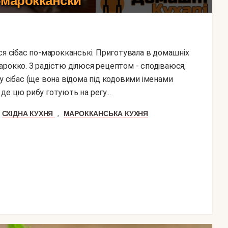
-мароккански
арокко. З радістю ділюся рецептом - сподіваюся,
у сібас (ще вона відома під кодовими іменами
 де цю рибу готують на регу...
,
СХІДНА КУХНЯ
МАРОККАНСЬКА КУХНЯ