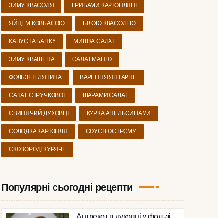
ЗИМУ КВАСОЛЯ
ГРИБАМИ КАРТОПЛЯНІ
ЯЙЦЕМ КОВБАСОЮ
БІЛОЮ КВАСОЛЕЮ
КАПУСТА БАНКУ
МИШКА САЛАТ
ЗИМУ КВАШЕНА
САЛАТ МАНГО
ФОЛЬЗІ ТЕЛЯТИНА
ВАРЕННЯ ЯНТАРНЕ
САЛАТ СТРУЧКОВОЇ
ШАРАМИ САЛАТ
СВИНЯЧИЙ ДУХОВЦІ
КУРКА АПЕЛЬСИНАМИ
СОЛОДКА КАРТОПЛЯ
СОУСІ ГОСТРОМУ
СКОВОРОДІ КУРЯЧЕ
Популярні сьогодні рецепти
Антрекот в духовці у фользі