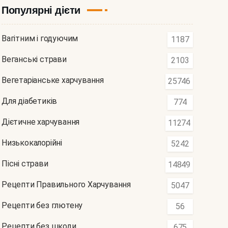
Популярні дієти
Вагітним і годуючим
1187
Веганські страви
2103
Вегетаріанське харчування
25746
Для діабетиків
774
Дієтичне харчування
11274
Низькокалорійні
5242
Пісні страви
14849
Рецепти Правильного Харчування
5047
Рецепти без глютену
56
Рецепти без шкоди
675