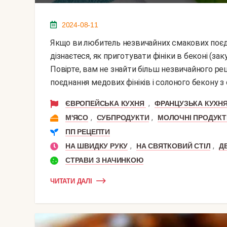
2024-08-11
Якщо ви любитель незвичайних смакових поєднань, тоді цей рецепт ідеально вам підійде. Тут ви
дізнаєтеся, як приготувати фініки в беконі (зак
Повірте, вам не знайти більш незвичайного ре
поєднання медових фініків і солоного бекону з
,
ЄВРОПЕЙСЬКА КУХНЯ
ФРАНЦУЗЬКА КУХН
,
,
М'ЯСО
СУБПРОДУКТИ
МОЛОЧНІ ПРОДУКТ
ПП РЕЦЕПТИ
,
,
НА ШВИДКУ РУКУ
НА СВЯТКОВИЙ СТІЛ
Д
СТРАВИ З НАЧИНКОЮ
ЧИТАТИ ДАЛІ