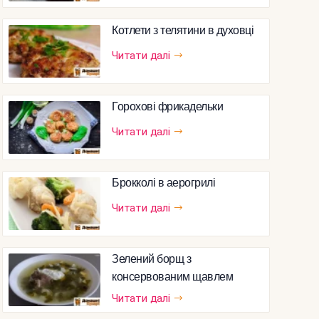
Котлети з телятини в духовці
Читати далі
Горохові фрикадельки
Читати далі
Брокколі в аерогрилі
Читати далі
Зелений борщ з
консервованим щавлем
Читати далі