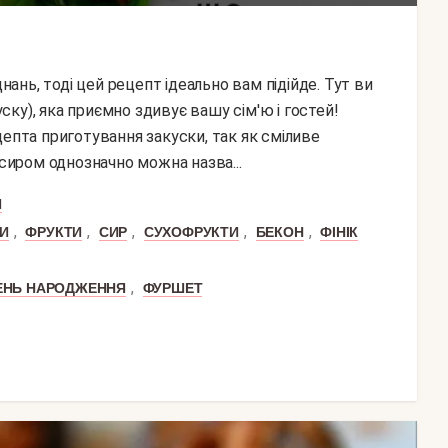
уску), яка приємно здивує вашу сім'ю і гостей!
цепта приготування закуски, так як сміливе
 сиром однозначно можна назва...
Я
,
,
,
,
,
И
ФРУКТИ
СИР
СУХОФРУКТИ
БЕКОН
ФІНІК
,
ЕНЬ НАРОДЖЕННЯ
ФУРШЕТ