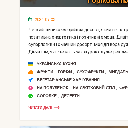
Горіхова па
2024-07-03
Легкий, низькокалорійний десерт, який не потрібно запікати. У приготуванні точно задіюється
позитивна енергетика і позитивні емоції. Дивіт
суперлегкий і смачний десерт. Моя дітвора дуже
Дівчатам, які стежать за фігурою, дуже рекоме
УКРАЇНСЬКА КУХНЯ
,
,
,
ФРУКТИ
ГОРІХИ
СУХОФРУКТИ
МИГДАЛ
ВЕГЕТАРІАНСЬКЕ ХАРЧУВАННЯ
,
,
НА ПОЛУДЕНОК
НА СВЯТКОВИЙ СТІЛ
ФУ
,
СОЛОДКЕ
ДЕСЕРТИ
ЧИТАТИ ДАЛІ