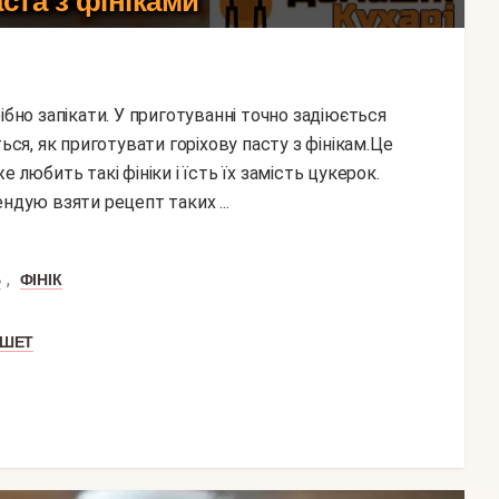
ста з фініками
ься, як приготувати горіхову пасту з фінікам.Це
 любить такі фініки і їсть їх замість цукерок.
ндую взяти рецепт таких ...
,
Ь
ФІНІК
РШЕТ