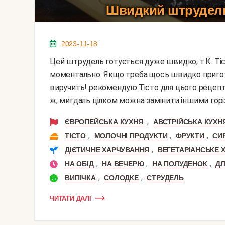
Швидкий штрудель 
2023-11-18
Цей штрудель готується дуже швидко, т.К. Тісто тут готове листкове, а начинка готується
моментально. Якщо треба щось швидко приготу
виручить! рекомендую.Тісто для цього рецепт
ж, мигдаль цілком можна замінити іншими горіх
,
ЄВРОПЕЙСЬКА КУХНЯ
АВСТРІЙСЬКА КУХН
,
,
,
ТІСТО
МОЛОЧНІ ПРОДУКТИ
ФРУКТИ
СИ
,
ДІЄТИЧНЕ ХАРЧУВАННЯ
ВЕГЕТАРІАНСЬКЕ 
,
,
,
НА ОБІД
НА ВЕЧЕРЮ
НА ПОЛУДЕНОК
ДЛ
,
,
ВИПІЧКА
СОЛОДКЕ
СТРУДЕЛЬ
ЧИТАТИ ДАЛІ