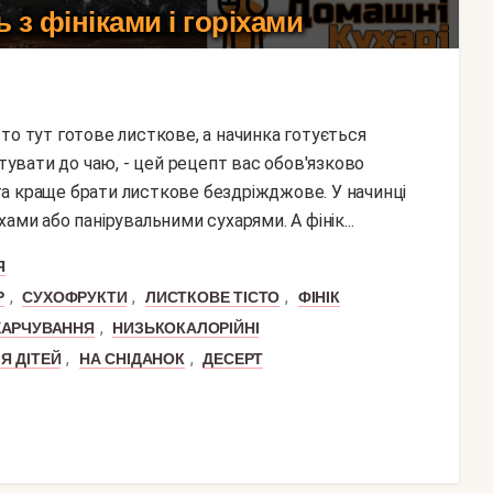
з фініками і горіхами
вати до чаю, - цей рецепт вас обов'язково
а краще брати листкове бездріжджове. У начинці
ами або панірувальними сухарями. А фінік...
Я
,
,
,
Р
СУХОФРУКТИ
ЛИСТКОВЕ ТІСТО
ФІНІК
,
ХАРЧУВАННЯ
НИЗЬКОКАЛОРІЙНІ
,
,
Я ДІТЕЙ
НА СНІДАНОК
ДЕСЕРТ