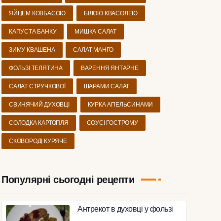
ЯЙЦЕМ КОВБАСОЮ
БІЛОЮ КВАСОЛЕЮ
КАПУСТА БАНКУ
МИШКА САЛАТ
ЗИМУ КВАШЕНА
САЛАТ МАНГО
ФОЛЬЗІ ТЕЛЯТИНА
ВАРЕННЯ ЯНТАРНЕ
САЛАТ СТРУЧКОВОЇ
ШАРАМИ САЛАТ
СВИНЯЧИЙ ДУХОВЦІ
КУРКА АПЕЛЬСИНАМИ
СОЛОДКА КАРТОПЛЯ
СОУСІ ГОСТРОМУ
СКОВОРОДІ КУРЯЧЕ
Популярні сьогодні рецепти
Антрекот в духовці у фользі