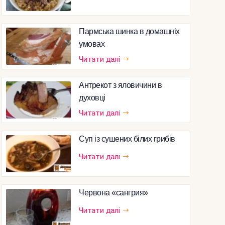
Пармська шинка в домашніх
умовах
Читати далі
Антрекот з яловичини в
духовці
Читати далі
Суп із сушених білих грибів
Читати далі
Червона «сангрия»
Читати далі