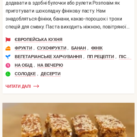
додавати в здобні булочки або рулети.Розповім як
приготувати шоколадну фінікову пасту. Нам
знадобляться фініки, банани, какао-порошок і трохи
спецій для смаку. Паста виходить ніжною, повітряної....
ЄВРОПЕЙСЬКА КУХНЯ
,
,
,
ФРУКТИ
СУХОФРУКТИ
БАНАН
ФІНІК
,
,
ВЕГЕТАРІАНСЬКЕ ХАРЧУВАННЯ
ПП РЕЦЕПТИ
ПІСНІ СТРАВИ
,
НА ОБІД
НА ВЕЧЕРЮ
,
СОЛОДКЕ
ДЕСЕРТИ
ЧИТАТИ ДАЛІ