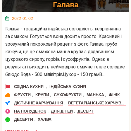
Галава
2022-01-02
Галава - традиційна індійська солодкість, незрівнянна
за смаком. Готується вона досить просто. Красивий і
зрозумілий покроковий рецепт з фото.Галава, грубо
кажучи, це це смажена манна крупа з додаванням
цукрового сиропу, горіхів і сухофруктів. Однак в
результаті виходить неймовірно смачне тепле солодке
блюдо.Вода - 500 мілілітрівЦукор - 150 грамВ...
,
СХІДНА КУХНЯ
ІНДІЙСЬКА КУХНЯ
,
,
,
,
ФРУКТИ
КРУПИ
СУХОФРУКТИ
МАНЬКА
ФІНІК
,
ДІЄТИЧНЕ ХАРЧУВАННЯ
ВЕГЕТАРІАНСЬКЕ ХАРЧУВАННЯ
,
,
НА ПОЛУДЕНОК
ДЛЯ ДІТЕЙ
ДЕСЕРТ
,
ДЕСЕРТИ
ХАЛВА