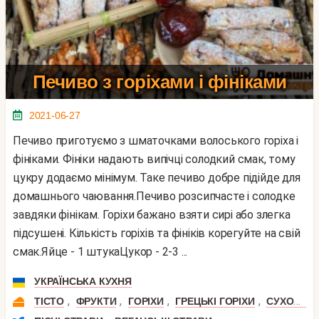
Печиво з горіхами і фініками
2021-06-27
Печиво приготуємо з шматочками волоського горіха і
фініками. Фініки надають випічці солодкий смак, тому
цукру додаємо мінімум. Таке печиво добре підійде для
домашнього чаювання.Печиво розсипчасте і солодке
завдяки фінікам. Горіхи бажано взяти сирі або злегка
підсушені. Кількість горіхів та фініків корегуйте на свій
смак.Яйце - 1 штукаЦукор - 2-3 ...
УКРАЇНСЬКА КУХНЯ
,
,
,
,
ТІСТО
ФРУКТИ
ГОРІХИ
ГРЕЦЬКІ ГОРІХИ
СУХОФРУКТИ