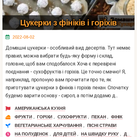
Цукерки з фініків і горіхів
2022-08-02
Домашні цукерки - особливий вид десертів. Тут немає
правил, можна вибрати будь-яку форму і склад,
головне, щоб вам сподобалося. Хоча є перевірені
поєднання - сухофруктів і горіхів. Це точно смачно! Я,
наприклад, пропоную вам прочитати про те, як
приготувати цукерки з фініків і горіхів пекан. Спочатку
будемо варити основу - сироп, а потім додамо д...
АМЕРИКАНСЬКА КУХНЯ
,
,
,
,
ФРУКТИ
ГОРІХИ
СУХОФРУКТИ
ПЕКАН
ФІНІК
,
ВЕГЕТАРІАНСЬКЕ ХАРЧУВАННЯ
ПІСНІ СТРАВИ
,
,
,
НА ПОЛУДЕНОК
ДЛЯ ДІТЕЙ
НА ШВИДКУ РУКУ
ДЕСЕРТ