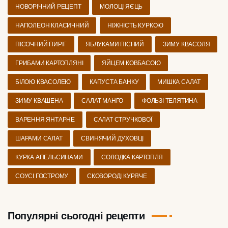
НОВОРІЧНИЙ РЕЦЕПТ
МОЛОЦІ ЯЄЦЬ
НАПОЛЕОН КЛАСИЧНИЙ
НІЖНІСТЬ КУРКОЮ
ПІСОЧНИЙ ПИРІГ
ЯБЛУКАМИ ПІСНИЙ
ЗИМУ КВАСОЛЯ
ГРИБАМИ КАРТОПЛЯНІ
ЯЙЦЕМ КОВБАСОЮ
БІЛОЮ КВАСОЛЕЮ
КАПУСТА БАНКУ
МИШКА САЛАТ
ЗИМУ КВАШЕНА
САЛАТ МАНГО
ФОЛЬЗІ ТЕЛЯТИНА
ВАРЕННЯ ЯНТАРНЕ
САЛАТ СТРУЧКОВОЇ
ШАРАМИ САЛАТ
СВИНЯЧИЙ ДУХОВЦІ
КУРКА АПЕЛЬСИНАМИ
СОЛОДКА КАРТОПЛЯ
СОУСІ ГОСТРОМУ
СКОВОРОДІ КУРЯЧЕ
Популярні сьогодні рецепти