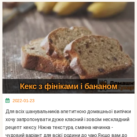
Кекс з фініками і бананом
2022-01-23
Для всіх шанувальників апетитною домашньої випічки
хочу запропонувати дуже класний і зовсім нескладний
рецепт кексу. Ніжна текстура, смачна начинка -
чудовий варіант для всієї родини до чаю.Якщо вам до