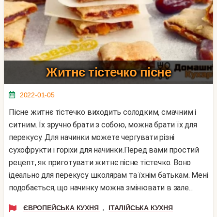
Житнє тістечко пісне
2022-01-05
Пісне житнє тістечко виходить солодким, смачним і
ситним. Їх зручно брати з собою, можна брати їх для
перекусу. Для начинки можете чергувати різні
сухофрукти і горіхи для начинки.Перед вами простий
рецепт, як приготувати житнє пісне тістечко. Воно
ідеально для перекусу школярам та їхнім батькам. Мені
подобається, що начинку можна змінювати в зале...
,
ЄВРОПЕЙСЬКА КУХНЯ
ІТАЛІЙСЬКА КУХНЯ