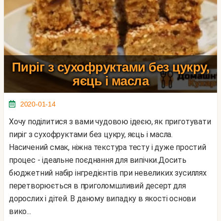
Пиріг з сухофруктами без цукру,
яєць і масла
2020-01-14
Хочу поділитися з вами чудовою ідеєю, як приготувати
пиріг з сухофруктами без цукру, яєць і масла.
Насичений смак, ніжна текстура тесту і дуже простий
процес - ідеальне поєднання для випічки.Досить
бюджетний набір інгредієнтів при невеликих зусиллях
перетворюється в приголомшливий десерт для
дорослих і дітей. В даному випадку в якості основи
вико...