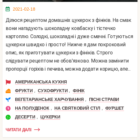
2021-02-18
Ділюся рецептом домашніх цукерок з фініків. На смак
вони нагадують шоколадну ковбаску і тістечко
картоплю. Солодкі, шоколадні і дуже смачні. Готуються
цукерки швидко і просто! Нижче я дам покроковий
опис, як приготувати цукерки з фініків. Строго
слідувати рецептом не обов'язково. Можна замінити
пропорції горіхів і печива, можна додати корицю, апе...
АМЕРИКАНСЬКА КУХНЯ
,
,
ФРУКТИ
СУХОФРУКТИ
ФІНІК
,
ВЕГЕТАРІАНСЬКЕ ХАРЧУВАННЯ
ПІСНІ СТРАВИ
,
,
НА ПОЛУДЕНОК
НА СВЯТКОВИЙ СТІЛ
ФУРШЕТ
,
ДЕСЕРТИ
ЦУКЕРКИ
ЧИТАТИ ДАЛІ