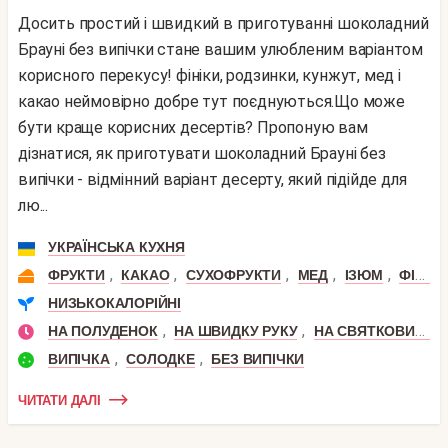
Досить простий і швидкий в приготуванні шоколадний
Брауні без випічки стане вашим улюбленим варіантом
корисного перекусу! фініки, родзинки, кунжут, мед і
какао неймовірно добре тут поєднуються.Що може
бути краще корисних десертів? Пропоную вам
дізнатися, як приготувати шоколадний Брауні без
випічки - відмінний варіант десерту, який підійде для
лю...
УКРАЇНСЬКА КУХНЯ
,
,
,
,
,
ФРУКТИ
КАКАО
СУХОФРУКТИ
МЕД
ІЗЮМ
ФІНІК
НИЗЬКОКАЛОРІЙНІ
,
,
НА ПОЛУДЕНОК
НА ШВИДКУ РУКУ
НА СВЯТКОВИЙ СТІЛ
,
,
ВИПІЧКА
СОЛОДКЕ
БЕЗ ВИПІЧКИ
ЧИТАТИ ДАЛІ