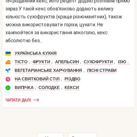
піч різдвяний кекс, його рецепт додаю розповім прямо
зараз.У такій кекс обов'язково додають велику
кількість сухофруктів (краще різноманітних), також
можна використовувати горіхи, цукати. Не
хвилюйтеся за використання алкоголю, кекс
абсолютно без...
УКРАЇНСЬКА КУХНЯ
,
,
,
,
,
ТІСТО
ФРУКТИ
АПЕЛЬСИН
СУХОФРУКТИ
ІЗЮМ
,
ВЕГЕТАРІАНСЬКЕ ХАРЧУВАННЯ
ПІСНІ СТРАВИ
,
НА СВЯТКОВИЙ СТІЛ
РІЗДВО
,
,
ВИПІЧКА
СОЛОДКЕ
КЕКСИ
ЧИТАТИ ДАЛІ