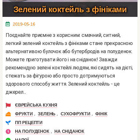
Зелений коктейль з фініками
2019-05-16
Поєднайте приємне з корисним: смачний, ситний,
легкий зелений коктейль з фініками стане прекрасною
альтернативою булочок або бутербродів на полуденок.
Можете приготувати його і на сніданок! Завжди
рекомендую зелені коктейлі людям, які сидять на дієті,
стежать за фігурою або просто дотримуються
здорового способу життя. Зелений коктейль - це
джерел...
ЄВРЕЙСЬКА КУХНЯ
,
,
,
ФРУКТИ
ЗЕЛЕНЬ
СУХОФРУКТИ
ФІНІК
ПП РЕЦЕПТИ
,
НА ПОЛУДЕНОК
НА СНІДАНОК