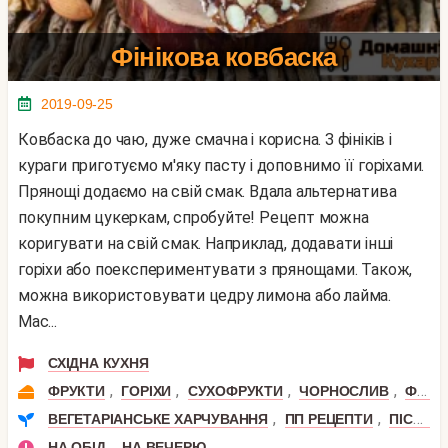
Фінікова ковбаска
2019-09-25
Ковбаска до чаю, дуже смачна і корисна. З фініків і
кураги приготуємо м'яку пасту і доповнимо її горіхами.
Прянощі додаємо на свій смак. Вдала альтернатива
покупним цукеркам, спробуйте! Рецепт можна
коригувати на свій смак. Наприклад, додавати інші
горіхи або поекспериментувати з прянощами. Також,
можна використовувати цедру лимона або лайма.
Мас...
СХІДНА КУХНЯ
,
,
,
,
ФРУКТИ
ГОРІХИ
СУХОФРУКТИ
ЧОРНОСЛИВ
ФІНІК
,
,
ВЕГЕТАРІАНСЬКЕ ХАРЧУВАННЯ
ПП РЕЦЕПТИ
ПІСНІ СТРАВИ
,
НА ОБІД
НА ВЕЧЕРЮ