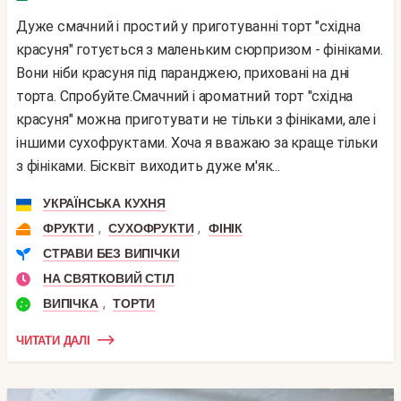
Дуже смачний і простий у приготуванні торт "східна
красуня" готується з маленьким сюрпризом - фініками.
Вони ніби красуня під паранджею, приховані на дні
торта. Спробуйте.Смачний і ароматний торт "східна
красуня" можна приготувати не тільки з фініками, але і
іншими сухофруктами. Хоча я вважаю за краще тільки
з фініками. Бісквіт виходить дуже м'як...
УКРАЇНСЬКА КУХНЯ
,
,
ФРУКТИ
СУХОФРУКТИ
ФІНІК
СТРАВИ БЕЗ ВИПІЧКИ
НА СВЯТКОВИЙ СТІЛ
,
ВИПІЧКА
ТОРТИ
ЧИТАТИ ДАЛІ