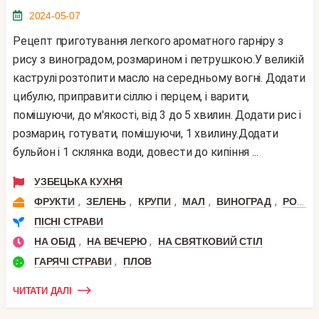
2024-05-07
Рецепт приготування легкого ароматного гарніру з
рису з виноградом, розмарином і петрушкою.У великій
каструлі розтопити масло на середньому вогні. Додати
цибулю, приправити сіллю і перцем, і варити,
помішуючи, до м'якості, від 3 до 5 хвилин. Додати рис і
розмарин, готувати, помішуючи, 1 хвилину.Додати
бульйон і 1 склянка води, довести до кипіння ...
УЗБЕЦЬКА КУХНЯ
,
,
,
,
,
ФРУКТИ
ЗЕЛЕНЬ
КРУПИ
МАЛ
ВИНОГРАД
РОЗМАРИН
ПІСНІ СТРАВИ
,
,
НА ОБІД
НА ВЕЧЕРЮ
НА СВЯТКОВИЙ СТІЛ
,
ГАРЯЧІ СТРАВИ
ПЛОВ
ЧИТАТИ ДАЛІ