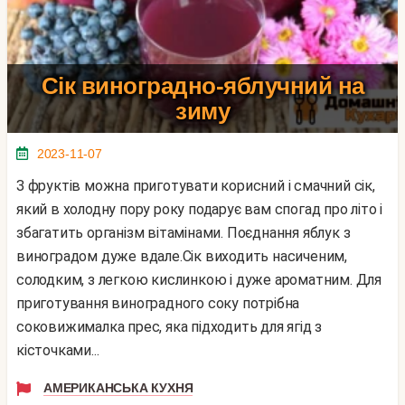
Сік виноградно-яблучний на
зиму
2023-11-07
З фруктів можна приготувати корисний і смачний сік,
який в холодну пору року подарує вам спогад про літо і
збагатить організм вітамінами. Поєднання яблук з
виноградом дуже вдале.Сік виходить насиченим,
солодким, з легкою кислинкою і дуже ароматним. Для
приготування виноградного соку потрібна
соковижималка прес, яка підходить для ягід з
кісточками...
АМЕРИКАНСЬКА КУХНЯ