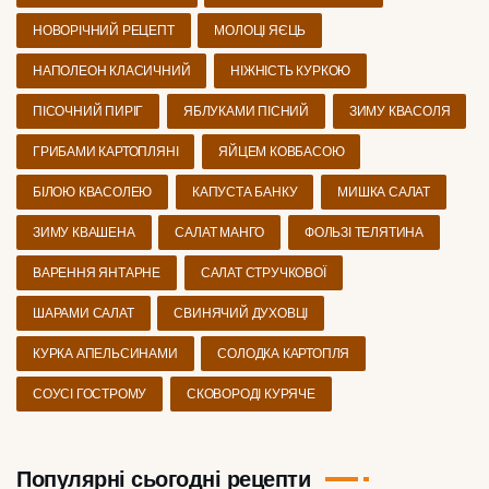
НОВОРІЧНИЙ РЕЦЕПТ
МОЛОЦІ ЯЄЦЬ
НАПОЛЕОН КЛАСИЧНИЙ
НІЖНІСТЬ КУРКОЮ
ПІСОЧНИЙ ПИРІГ
ЯБЛУКАМИ ПІСНИЙ
ЗИМУ КВАСОЛЯ
ГРИБАМИ КАРТОПЛЯНІ
ЯЙЦЕМ КОВБАСОЮ
БІЛОЮ КВАСОЛЕЮ
КАПУСТА БАНКУ
МИШКА САЛАТ
ЗИМУ КВАШЕНА
САЛАТ МАНГО
ФОЛЬЗІ ТЕЛЯТИНА
ВАРЕННЯ ЯНТАРНЕ
САЛАТ СТРУЧКОВОЇ
ШАРАМИ САЛАТ
СВИНЯЧИЙ ДУХОВЦІ
КУРКА АПЕЛЬСИНАМИ
СОЛОДКА КАРТОПЛЯ
СОУСІ ГОСТРОМУ
СКОВОРОДІ КУРЯЧЕ
Популярні сьогодні рецепти