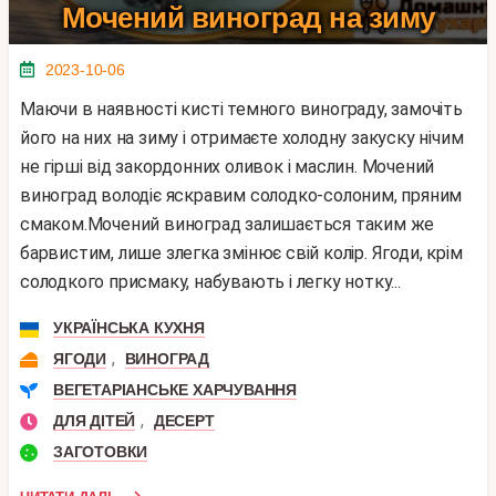
Мочений виноград на зиму
2023-10-06
Маючи в наявності кисті темного винограду, замочіть
його на них на зиму і отримаєте холодну закуску нічим
не гірші від закордонних оливок і маслин. Мочений
виноград володіє яскравим солодко-солоним, пряним
смаком.Мочений виноград залишається таким же
барвистим, лише злегка змінює свій колір. Ягоди, крім
солодкого присмаку, набувають і легку нотку...
УКРАЇНСЬКА КУХНЯ
,
ЯГОДИ
ВИНОГРАД
ВЕГЕТАРІАНСЬКЕ ХАРЧУВАННЯ
,
ДЛЯ ДІТЕЙ
ДЕСЕРТ
ЗАГОТОВКИ