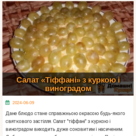
Салат «Тіффані» з куркою і
виноградом
2024-06-09
Дане блюдо стане справжньою окрасою будь-якого
святкового застілля. Салат "тіффані" з куркою і
виноградом виходить дуже соковитим і насиченим.