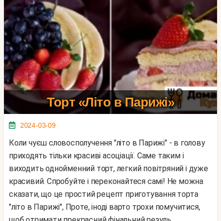
Торт «Літо в Парижі»
2024-03-09
Коли чуєш словосполучення "літо в Парижі" - в голову
приходять тільки красиві асоціації. Саме таким і
виходить однойменний торт, легкий повітряний і дуже
красивий. Спробуйте і переконайтеся самі! Не можна
сказати, що це простий рецепт приготування торта
"літо в Парижі", Проте, іноді варто трохи помучитися,
щоб отримати прекрасний фінальний резуль...