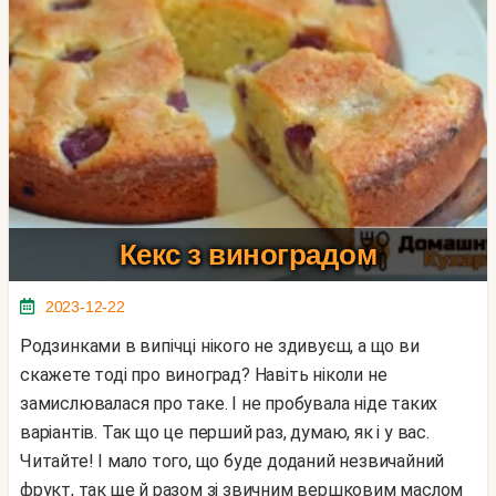
Кекс з виноградом
2023-12-22
Родзинками в випічці нікого не здивуєш, а що ви
скажете тоді про виноград? Навіть ніколи не
замислювалася про таке. І не пробувала ніде таких
варіантів. Так що це перший раз, думаю, як і у вас.
Читайте! І мало того, що буде доданий незвичайний
фрукт, так ще й разом зі звичним вершковим маслом