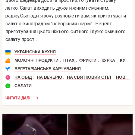
цього шедевра досить простий, готувати страву
легко. Салат виходить дуже ніжним і смачним,
раджу.Сьогодні я хочу розповісти вам, як приготувати
салат з виноградом "новорічний шарм" . Рецепт
приготування цього ніжного, ситного і дуже смачного
салату прост...
УКРАЇНСЬКА КУХНЯ
,
,
,
,
МОЛОЧНІ ПРОДУКТИ
ПТАХ
ФРУКТИ
КУРКА
КУРЯЧЕ ФІЛЕ
ВЕГЕТАРІАНСЬКЕ ХАРЧУВАННЯ
,
,
,
НА ОБІД
НА ВЕЧЕРЮ
НА СВЯТКОВИЙ СТІЛ
НОВИЙ РІК
САЛАТИ
ЧИТАТИ ДАЛІ