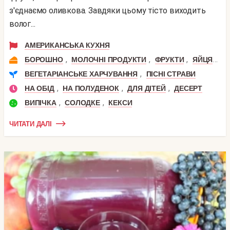
з'єднаємо оливкова. Завдяки цьому тісто виходить
волог...
АМЕРИКАНСЬКА КУХНЯ
,
,
,
,
БОРОШНО
МОЛОЧНІ ПРОДУКТИ
ФРУКТИ
ЯЙЦЯ
В
,
ВЕГЕТАРІАНСЬКЕ ХАРЧУВАННЯ
ПІСНІ СТРАВИ
,
,
,
НА ОБІД
НА ПОЛУДЕНОК
ДЛЯ ДІТЕЙ
ДЕСЕРТ
,
,
ВИПІЧКА
СОЛОДКЕ
КЕКСИ
ЧИТАТИ ДАЛІ