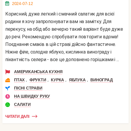
2024-07-12
Корисний, дуже легкий і смачний салатик для всієї
родини я хочу запропонувати вам на замітку. Для
перекусу, на обід або вечерю такий варіант буде дуже
до речі. Рекомендую спробувати повторити вдома!
Поєднання смаків в цій страві дійсно фантастичне.
Ніжне філе, солодке яблуко, кислинка винограду і
пікантність селери - все це доповнено горішками і ...
АМЕРИКАНСЬКА КУХНЯ
,
,
,
,
ПТАХ
ФРУКТИ
КУРКА
ЯБЛУКА
ВИНОГРАД
ПІСНІ СТРАВИ
НА ШВИДКУ РУКУ
САЛАТИ
ЧИТАТИ ДАЛІ