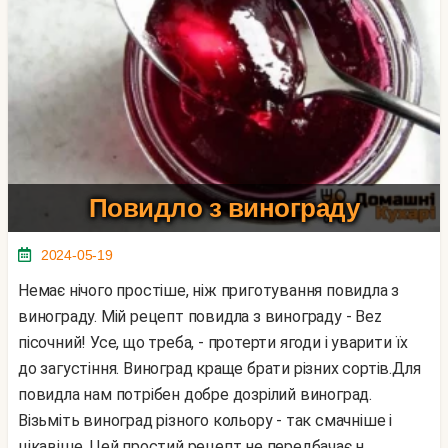
Повидло з винограду
2024-05-19
Немає нічого простіше, ніж приготування повидла з
винограду. Мій рецепт повидла з винограду - Bez
пісочний! Усе, що треба, - протерти ягоди і уварити їх
до загустіння. Виноград краще брати різних сортів.Для
повидла нам потрібен добре дозрілий виноград.
Візьміть виноград різного кольору - так смачніше і
цікавіше. Цей простий рецепт не передбачає н...