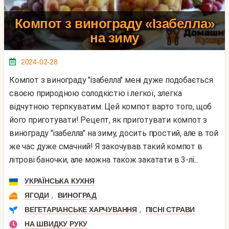
Компот з винограду «Ізабелла»
на зиму
2024-02-28
Компот з винограду "ізабелла" мені дуже подобається
своєю природною солодкістю і легкої, злегка
відчутною терпкуватим. Цей компот варто того, щоб
його приготувати! Рецепт, як приготувати компот з
винограду "ізабелла" на зиму, досить простий, але в той
же час дуже смачний! Я закочував такий компот в
літрові баночки, але можна також закатати в 3-лі...
УКРАЇНСЬКА КУХНЯ
,
ЯГОДИ
ВИНОГРАД
,
ВЕГЕТАРІАНСЬКЕ ХАРЧУВАННЯ
ПІСНІ СТРАВИ
НА ШВИДКУ РУКУ