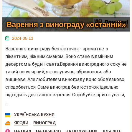
Варення з винограду «останній»
2024-05-13
Варення з винограду без кісточок - ароматне, з
пікантним, ніжним смаком. Воно стане відмінним
десертом в будні і свята.Варення виноградного соку не
такий популярний, як полуничне, абрикосове або
вишневе. Але любителям винограду воно обов'язково
сподобається. Саме виноград без кісточок ідеально
підходить для такого варення. Спробуйте приготувати,
...
УКРАЇНСЬКА КУХНЯ
,
ЯГОДИ
ВИНОГРАД
,
,
,
,
НА ОБІД
НА ВЕЧЕРЮ
НА ПОЛУДЕНОК
ДЛЯ ДІТЕЙ
Н