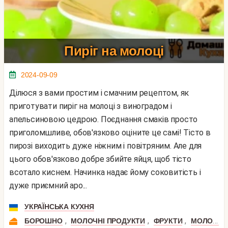
Пиріг на молоці
2024-09-09
Ділюся з вами простим і смачним рецептом, як
приготувати пиріг на молоці з виноградом і
апельсиновою цедрою. Поєднання смаків просто
приголомшливе, обов'язково оціните це самі! Тісто в
пирозі виходить дуже ніжним і повітряним. Але для
цього обов'язково добре збийте яйця, щоб тісто
всотало киснем. Начинка надає йому соковитість і
дуже приємний аро...
УКРАЇНСЬКА КУХНЯ
,
,
,
БОРОШНО
МОЛОЧНІ ПРОДУКТИ
ФРУКТИ
МОЛОКО