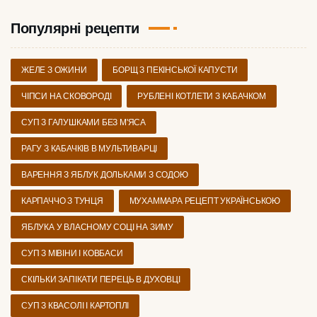
Популярні рецепти
ЖЕЛЕ З ОЖИНИ
БОРЩ З ПЕКІНСЬКОЇ КАПУСТИ
ЧІПСИ НА СКОВОРОДІ
РУБЛЕНІ КОТЛЕТИ З КАБАЧКОМ
СУП З ГАЛУШКАМИ БЕЗ М'ЯСА
РАГУ З КАБАЧКІВ В МУЛЬТИВАРЦІ
ВАРЕННЯ З ЯБЛУК ДОЛЬКАМИ З СОДОЮ
КАРПАЧЧО З ТУНЦЯ
МУХАММАРА РЕЦЕПТ УКРАЇНСЬКОЮ
ЯБЛУКА У ВЛАСНОМУ СОЦІ НА ЗИМУ
СУП З МІВІНИ І КОВБАСИ
СКІЛЬКИ ЗАПІКАТИ ПЕРЕЦЬ В ДУХОВЦІ
СУП З КВАСОЛІ І КАРТОПЛІ