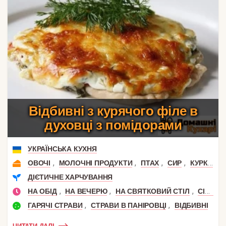
Відбивні з курячого філе в
духовці з помідорами
УКРАЇНСЬКА КУХНЯ
,
,
,
,
,
ОВОЧІ
МОЛОЧНІ ПРОДУКТИ
ПТАХ
СИР
КУРКА
К
ДІЄТИЧНЕ ХАРЧУВАННЯ
,
,
,
НА ОБІД
НА ВЕЧЕРЮ
НА СВЯТКОВИЙ СТІЛ
СІМЕЙНА ВЕЧЕРЯ
,
,
ГАРЯЧІ СТРАВИ
СТРАВИ В ПАНІРОВЦІ
ВІДБИВНІ