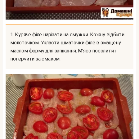
1. Куряче філе нарізати на смужки. Кожну відбити
молоточком. Укласти шматочки філе в змащену
маслом форму для запікання. М'ясо посолити і
поперчити за смаком.