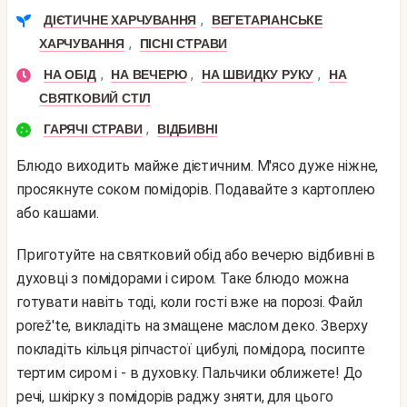
,
ДІЄТИЧНЕ ХАРЧУВАННЯ
ВЕГЕТАРІАНСЬКЕ
,
ХАРЧУВАННЯ
ПІСНІ СТРАВИ
,
,
,
НА ОБІД
НА ВЕЧЕРЮ
НА ШВИДКУ РУКУ
НА
СВЯТКОВИЙ СТІЛ
,
ГАРЯЧІ СТРАВИ
ВІДБИВНІ
Блюдо виходить майже дієтичним. М'ясо дуже ніжне,
просякнуте соком помідорів. Подавайте з картоплею
або кашами.
Приготуйте на святковий обід або вечерю відбивні в
духовці з помідорами і сиром. Таке блюдо можна
готувати навіть тоді, коли гості вже на порозі. Файл
porež'te, викладіть на змащене маслом деко. Зверху
покладіть кільця ріпчастої цибулі, помідора, посипте
тертим сиром і - в духовку. Пальчики оближете! До
речі, шкірку з помідорів раджу зняти, для цього