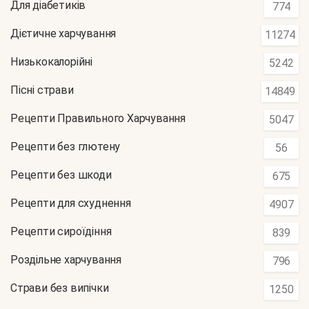
Для діабетиків
774
Дієтичне харчування
11274
Низькокалорійні
5242
Пісні страви
14849
Рецепти Правильного Харчування
5047
Рецепти без глютену
56
Рецепти без шкоди
675
Рецепти для схуднення
4907
Рецепти сироїдіння
839
Роздільне харчування
796
Страви без випічки
1250