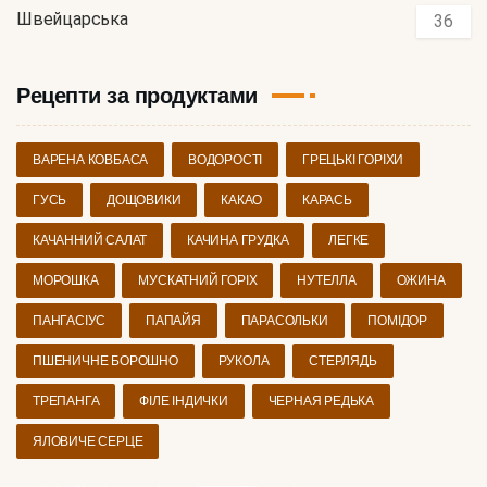
Швейцарська
36
Рецепти за продуктами
ВАРЕНА КОВБАСА
ВОДОРОСТІ
ГРЕЦЬКІ ГОРІХИ
ГУСЬ
ДОЩОВИКИ
КАКАО
КАРАСЬ
КАЧАННИЙ САЛАТ
КАЧИНА ГРУДКА
ЛЕГКЕ
МОРОШКА
МУСКАТНИЙ ГОРІХ
НУТЕЛЛА
ОЖИНА
ПАНГАСІУС
ПАПАЙЯ
ПАРАСОЛЬКИ
ПОМІДОР
ПШЕНИЧНЕ БОРОШНО
РУКОЛА
СТЕРЛЯДЬ
ТРЕПАНГА
ФІЛЕ ІНДИЧКИ
ЧЕРНАЯ РЕДЬКА
ЯЛОВИЧЕ СЕРЦЕ