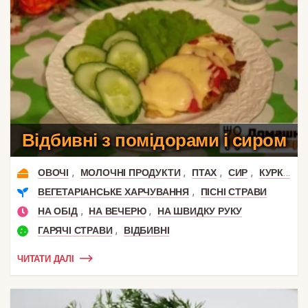
Відбивні з помідорами і сиром
,
,
,
,
,
ОВОЧІ
МОЛОЧНІ ПРОДУКТИ
ПТАХ
СИР
КУРКА
К
,
ВЕГЕТАРІАНСЬКЕ ХАРЧУВАННЯ
ПІСНІ СТРАВИ
,
,
НА ОБІД
НА ВЕЧЕРЮ
НА ШВИДКУ РУКУ
,
ГАРЯЧІ СТРАВИ
ВІДБИВНІ
ЧИТАТИ ДАЛІ