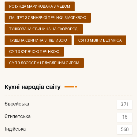
РОТУНДА МАРИНОВАНА З МЕДОМ
ПАШТЕТ З СВИНЯЧОЇ ПЕЧІНКИ З МОРКВОЮ
ТУШКОВАНА СВИНИНА НА СКОВОРОДІ
ТУШЕНА СВИНИНА З ПІДЛИВОЮ
СУП З МІВІНИ БЕЗ МЯСА
СУП З КУРЯЧОЮ ПЕЧІНКОЮ
СУП З ЛОСОСЕМ І ПЛАВЛЕНИМ СИРОМ
Кухні народів світу
Єврейська
371
Єгипетська
16
Індійська
560