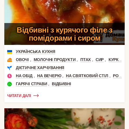
Відбивні з курячого філе з
помідорами і сиром
УКРАЇНСЬКА КУХНЯ
,
,
,
,
,
ОВОЧІ
МОЛОЧНІ ПРОДУКТИ
ПТАХ
СИР
КУРКА
К
ДІЄТИЧНЕ ХАРЧУВАННЯ
,
,
,
НА ОБІД
НА ВЕЧЕРЮ
НА СВЯТКОВИЙ СТІЛ
РОМАНТИЧНА ВЕЧЕРЯ
,
ГАРЯЧІ СТРАВИ
ВІДБИВНІ
ЧИТАТИ ДАЛІ