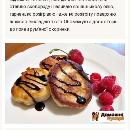
ставлю сковороду і наливаю соняшникову олію,
гарненько розігріваю і вже на розігріту поверхню
ложкою викладаю тісто. Обсмажую з двох сторін
до появи рум'яної скоринки.