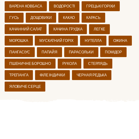
ВАРЕНА КОВБАСА
ВОДОРОСТІ
ГРЕЦЬКІ ГОРІХИ
ГУСЬ
ДОЩОВИКИ
КАКАО
КАРАСЬ
КАЧАННИЙ САЛАТ
КАЧИНА ГРУДКА
ЛЕГКЕ
МОРОШКА
МУСКАТНИЙ ГОРІХ
НУТЕЛЛА
ОЖИНА
ПАНГАСІУС
ПАПАЙЯ
ПАРАСОЛЬКИ
ПОМІДОР
ПШЕНИЧНЕ БОРОШНО
РУКОЛА
СТЕРЛЯДЬ
ТРЕПАНГА
ФІЛЕ ІНДИЧКИ
ЧЕРНАЯ РЕДЬКА
ЯЛОВИЧЕ СЕРЦЕ