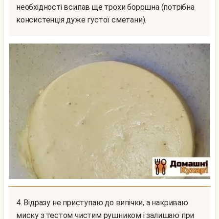
необхідності всипав ще трохи борошна (потрібна
консистенція дуже густої сметани).
4. Відразу не приступаю до випічки, а накриваю
миску з тестом чистим рушником і залишаю при