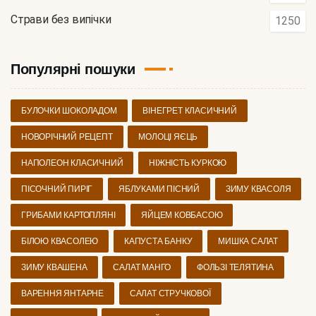
Страви без випічки
1250
Популярні пошуки
БУЛОЧКИ ШОКОЛАДОМ
ВІНЕГРЕТ КЛАСИЧНИЙ
НОВОРІЧНИЙ РЕЦЕПТ
МОЛОЦІ ЯЄЦЬ
НАПОЛЕОН КЛАСИЧНИЙ
НІЖНІСТЬ КУРКОЮ
ПІСОЧНИЙ ПИРІГ
ЯБЛУКАМИ ПІСНИЙ
ЗИМУ КВАСОЛЯ
ГРИБАМИ КАРТОПЛЯНІ
ЯЙЦЕМ КОВБАСОЮ
БІЛОЮ КВАСОЛЕЮ
КАПУСТА БАНКУ
МИШКА САЛАТ
ЗИМУ КВАШЕНА
САЛАТ МАНГО
ФОЛЬЗІ ТЕЛЯТИНА
ВАРЕННЯ ЯНТАРНЕ
САЛАТ СТРУЧКОВОЇ