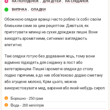
,
,
НА ПОЛУДЕНОК
ДЛЯ ДІТЕЙ
НА СНІДАНОК
,
ВИПІЧКА
ОЛАДКИ
Обожнюю оладки вранці і часто роблю їх собі і своїм
близьким саме за цим рецептом. Дивіться, як
приготувати млинці на сухих дріжджах пишні. Вони
виходять ароматними, ситними і виглядають
апетитно.
Такі оладки готую без додавання яєць, тому вони
відмінно підходять для сніданку в пост або
вегетаріанцям. Пишні і ароматні оладки до столу
подаю гарячими, а до них обов'язково додаю сметану
або згущене молоко, Крім цього, можна
використовувати мед, варення або який-небудь сироп.
Борошно - 250 грам
Вода - 200 мілілітрів