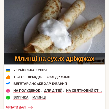
Млинці на сухих дріжджах
УКРАЇНСЬКА КУХНЯ
,
,
ТІСТО
ДРІЖДЖІ
СУХІ ДРІЖДЖІ
ВЕГЕТАРІАНСЬКЕ ХАРЧУВАННЯ
,
,
,
НА ПОЛУДЕНОК
ДЛЯ ДІТЕЙ
НА СВЯТКОВИЙ СТІЛ
Н
,
ВИПІЧКА
МЛИНЦІ
ЧИТАТИ ДАЛІ