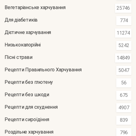
Вегетаріанське харчування
25746
Для діабетиків
774
Дієтичне харчування
11274
Низькокалорійні
5242
Пісні страви
14849
Рецепти Правильного Харчування
5047
Рецепти без глютену
56
Рецепти без шкоди
675
Рецепти для схуднення
4907
Рецепти сироїдіння
839
Роздільне харчування
796