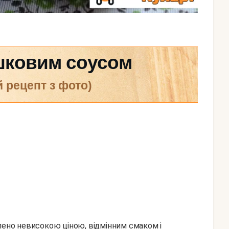
шковим соусом
й рецепт з фото)
лено невисокою ціною, відмінним смаком і