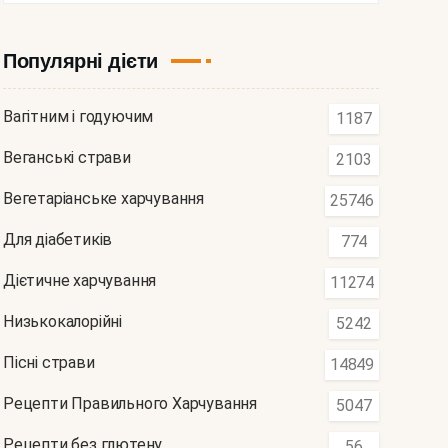
Популярні дієти
Вагітним і годуючим
1187
Веганські страви
2103
Вегетаріанське харчування
25746
Для діабетиків
774
Дієтичне харчування
11274
Низькокалорійні
5242
Пісні страви
14849
Рецепти Правильного Харчування
5047
Рецепти без глютену
56