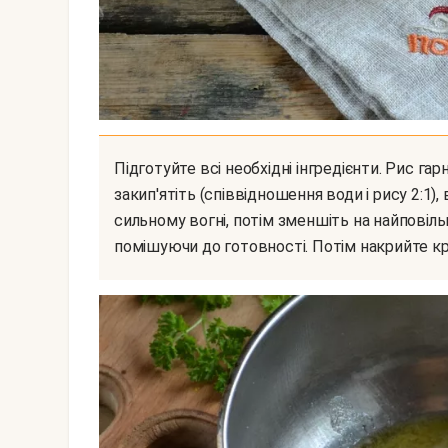
Підготуйте всі необхідні інгредієнти. Рис гарненько промийте в холодній воді. Воду для рису
закип'ятіть (співвідношення води і рису 2:1),
сильному вогні, потім зменшіть на найповільні
помішуючи до готовності. Потім накрийте кр