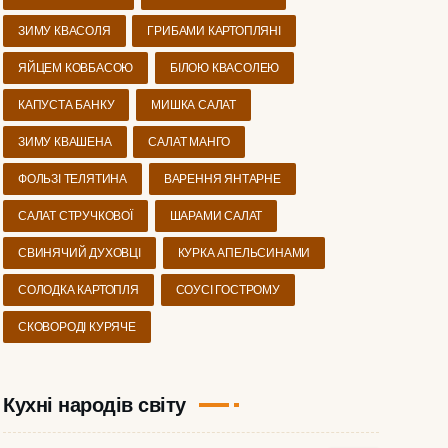
ЗИМУ КВАСОЛЯ
ГРИБАМИ КАРТОПЛЯНІ
ЯЙЦЕМ КОВБАСОЮ
БІЛОЮ КВАСОЛЕЮ
КАПУСТА БАНКУ
МИШКА САЛАТ
ЗИМУ КВАШЕНА
САЛАТ МАНГО
ФОЛЬЗІ ТЕЛЯТИНА
ВАРЕННЯ ЯНТАРНЕ
САЛАТ СТРУЧКОВОЇ
ШАРАМИ САЛАТ
СВИНЯЧИЙ ДУХОВЦІ
КУРКА АПЕЛЬСИНАМИ
СОЛОДКА КАРТОПЛЯ
СОУСІ ГОСТРОМУ
СКОВОРОДІ КУРЯЧЕ
Кухні народів світу