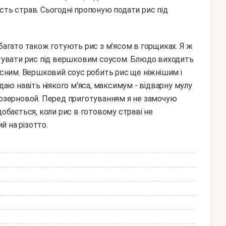
сть страв. Сьогодні пропоную подати рис під
готувати рис під вершковим соусом. Блюдо виходить
рисним. Вершковий соус робить рис ще ніжнішим і
одаю навіть ніякого м'яса, максимум - відварну мулу
ннозерновой. Перед приготуванням я не замочую
добається, коли рис в готовому страві не
ий на різотто.