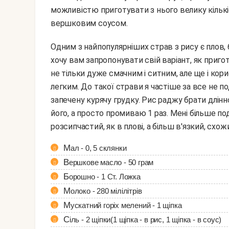
можливістю приготувати з нього велику кількі
вершковим соусом.
Одним з найпопулярніших страв з рису є плов, багато також готують рис з м'ясом в горщиках. Я ж
хочу вам запропонувати свій варіант, як при
не тільки дуже смачним і ситним, але ще і ко
легким. До такої страви я частіше за все не п
запечену курячу грудку. Рис раджу брати длі
його, а просто промиваю 1 раз. Мені більше по
розсипчастий, як в плові, а більш в'язкий, схож
Мал - 0, 5 склянки
Вершкове масло - 50 грам
Борошно - 1 Ст. Ложка
Молоко - 280 мілілітрів
Мускатний горіх мелений - 1 щіпка
Сіль - 2 щіпки(1 щіпка - в рис, 1 щіпка - в соус)