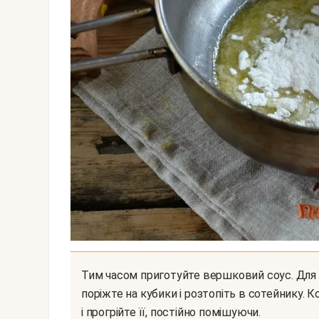
Тим часом приготуйте вершковий соус. Для цього вершкове масло (злегка розм'якшене)
поріжте на кубики і розтопіть в сотейнику.
і прогрійте її, постійно помішуючи.