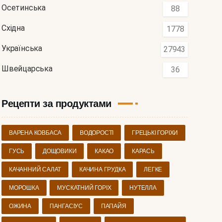
Осетинська
88
Східна
1778
Українська
27943
Швейцарська
36
Рецепти за продуктами
ВАРЕНА КОВБАСА
ВОДОРОСТІ
ГРЕЦЬКІ ГОРІХИ
ГУСЬ
ДОЩОВИКИ
КАКАО
КАРАСЬ
КАЧАННИЙ САЛАТ
КАЧИНА ГРУДКА
ЛЕГКЕ
МОРОШКА
МУСКАТНИЙ ГОРІХ
НУТЕЛЛА
ОЖИНА
ПАНГАСІУС
ПАПАЙЯ