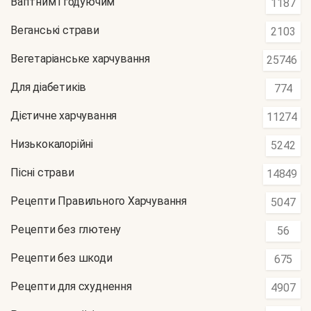
Вагітним і годуючим
1187
Веганські страви
2103
Вегетаріанське харчування
25746
Для діабетиків
774
Дієтичне харчування
11274
Низькокалорійні
5242
Пісні страви
14849
Рецепти Правильного Харчування
5047
Рецепти без глютену
56
Рецепти без шкоди
675
Рецепти для схуднення
4907