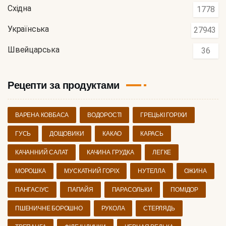
Східна
1778
Українська
27943
Швейцарська
36
Рецепти за продуктами
ВАРЕНА КОВБАСА
ВОДОРОСТІ
ГРЕЦЬКІ ГОРІХИ
ГУСЬ
ДОЩОВИКИ
КАКАО
КАРАСЬ
КАЧАННИЙ САЛАТ
КАЧИНА ГРУДКА
ЛЕГКЕ
МОРОШКА
МУСКАТНИЙ ГОРІХ
НУТЕЛЛА
ОЖИНА
ПАНГАСІУС
ПАПАЙЯ
ПАРАСОЛЬКИ
ПОМІДОР
ПШЕНИЧНЕ БОРОШНО
РУКОЛА
СТЕРЛЯДЬ