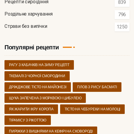
Рецепти сироїдіння
839
Роздільне харчування
796
Страви без випічки
1250
Популярні рецепти
РАГУ З КАБАЧКІВ НА ЗИМУ РЕЦЕПТ
ТКЕМАЛІ З ЧОРНОЇ СМОРОДИНИ
ДРІЖДЖОВЕ ТІСТО НА МАЙОНЕЗІ
ПЛОВ З РИСУ БАСМАТІ
ЩУКА ЗАПЕЧЕНА З МОРКВОЮ І ЦИБУЛЕЮ
ЯК ЖАРИТИ ІКРУ КОРОПА
ТІСТО НА ЧЕБУРЕКИ НА МОЛОЦІ
ТІРАМІСУ З РІКОТТОЮ
ПИРІЖКИ З ВИШНЯМИ НА КЕФІРІ НА СКОВОРОДІ