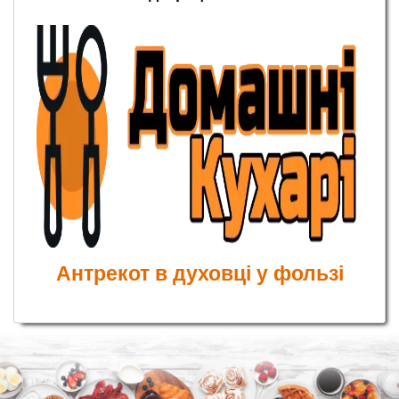
Антрекот в духовці у фользі