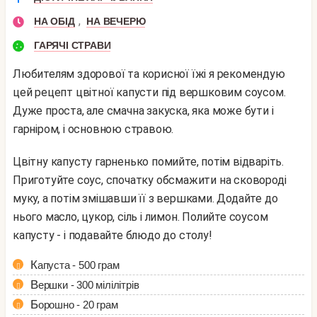
,
НА ОБІД
НА ВЕЧЕРЮ
ГАРЯЧІ СТРАВИ
Любителям здорової та корисної їжі я рекомендую
цей рецепт цвітної капусти під вершковим соусом.
Дуже проста, але смачна закуска, яка може бути і
гарніром, і основною стравою.
Цвітну капусту гарненько помийте, потім відваріть.
Приготуйте соус, спочатку обсмажити на сковороді
муку, а потім змішавши її з вершками. Додайте до
нього масло, цукор, сіль і лимон. Полийте соусом
капусту - і подавайте блюдо до столу!
Капуста - 500 грам
Вершки - 300 мілілітрів
Борошно - 20 грам