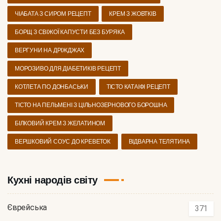
ЧІАБАТА З СИРОМ РЕЦЕПТ
КРЕМ З ЖОВТКІВ
БОРЩ З СВІЖОЇ КАПУСТИ БЕЗ БУРЯКА
ВЕРГУНИ НА ДРІЖДЖАХ
МОРОЗИВО ДЛЯ ДІАБЕТИКІВ РЕЦЕПТ
КОТЛЕТА ПО ДОНБАСЬКИ
ТІСТО КАТАІФІ РЕЦЕПТ
ТІСТО НА ПЕЛЬМЕНІ З ЦІЛЬНОЗЕРНОВОГО БОРОШНА
БІЛКОВИЙ КРЕМ З ЖЕЛАТИНОМ
ВЕРШКОВИЙ СОУС ДО КРЕВЕТОК
ВІДВАРНА ТЕЛЯТИНА
Кухні народів світу
Єврейська
371