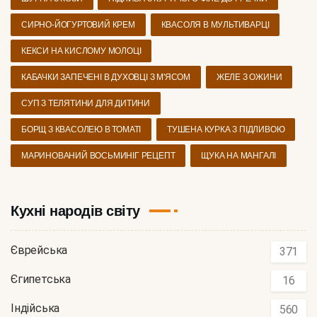
СИРНО-ЙОГУРТОВИЙ КРЕМ
КВАСОЛЯ В МУЛЬТИВАРЦІ
КЕКСИ НА КИСЛОМУ МОЛОЦІ
КАБАЧКИ ЗАПЕЧЕНІ В ДУХОВЦІ З М'ЯСОМ
ЖЕЛЕ З ОЖИНИ
СУП З ТЕЛЯТИНИ ДЛЯ ДИТИНИ
БОРЩ З КВАСОЛЕЮ В ТОМАТІ
ТУШЕНА КУРКА З ПІДЛИВОЮ
МАРИНОВАНИЙ ВОСЬМИНІГ РЕЦЕПТ
ЩУКА НА МАНГАЛІ
Кухні народів світу
Єврейська
371
Єгипетська
16
Індійська
560