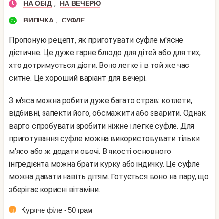
,
НА ОБІД
НА ВЕЧЕРЮ
,
ВИПІЧКА
СУФЛЕ
Пропоную рецепт, як приготувати суфле м'ясне
дієтичне. Це дуже гарне блюдо для дітей або для тих,
хто дотримується дієти. Воно легке і в той же час
ситне. Це хороший варіант для вечері.
З м'яса можна робити дуже багато страв: котлети,
відбивні, запекти його, обсмажити або зварити. Однак
варто спробувати зробити ніжне і легке суфле. Для
приготування суфле можна використовувати тільки
м'ясо або ж додати овочі. В якості основного
інгредієнта можна брати курку або індичку. Це суфле
можна давати навіть дітям. Готується воно на пару, що
зберігає корисні вітаміни.
Куряче філе - 50 грам