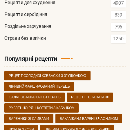
Рецепти для схуднення
4907
Рецепти сироїдіння
839
Роздільне харчування
796
Страви без випічки
1250
Популярні рецепти
РЕЦЕПТ СОЛОДКОЇ КОВБАСКИ З ЗГУЩОНКОЮ
ЛІНИВИЙ ФАРШИРОВАНИЙ ПЕРЕЦЬ
САЛАТ З БАКЛАЖАНІВ І ГОРІХІВ
РЕЦЕПТ ТІСТА КАТАІФІ
РУБЛЕНІ КУРЯЧІ КОТЛЕТИ З КАБАЧКОМ
ВАРЕНИКИ ЗІ СЛИВАМИ
БАКЛАЖАНИ ВАРЕНІ З ЧАСНИКОМ
ШУРПА З КОЗИ
ПІДЛИВА З КУРЯЧОГО ФІЛЕ ДО ГРЕЧКИ