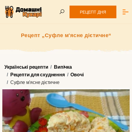
РЕЦЕПТ ДНЯ
Рецепт „Суфле м'ясне дієтичне“
Українські рецепти
Випічка
Рецепти для схуднення
Овочі
Суфле м'ясне дієтичне