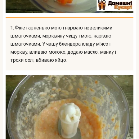
1. Філе гарненько мою і нарізаю невеликими
шматочками, морквину чищу і мою, нарізаю
шматочками. У чашу блендера кладу м'ясо і
моркву, вливаю молоко, додаю масло, манку і
трохи солі, вбиваю яйцо.