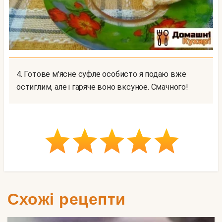
4. Готове м'ясне суфле особисто я подаю вже
остиглим, але і гаряче воно вксуное. Смачного!
Схожі рецепти