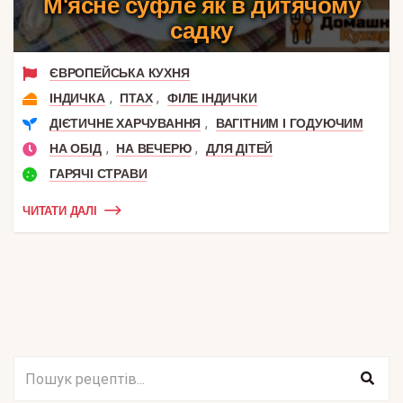
М'ясне суфле як в дитячому
садку
ЄВРОПЕЙСЬКА КУХНЯ
,
,
ІНДИЧКА
ПТАХ
ФІЛЕ ІНДИЧКИ
,
ДІЄТИЧНЕ ХАРЧУВАННЯ
ВАГІТНИМ І ГОДУЮЧИМ
,
,
НА ОБІД
НА ВЕЧЕРЮ
ДЛЯ ДІТЕЙ
ГАРЯЧІ СТРАВИ
ЧИТАТИ ДАЛІ