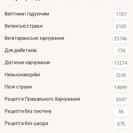
Вагітним і годуючим
1187
Веганські страви
2103
Вегетаріанське харчування
25746
Для діабетиків
774
Дієтичне харчування
11274
Низькокалорійні
5242
Пісні страви
14849
Рецепти Правильного Харчування
5047
Рецепти без глютену
56
Рецепти без шкоди
675