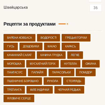
Швейцарська
36
Рецепти за продуктами
ВАРЕНА КОВБАСА
ВОДОРОСТІ
ГРЕЦЬКІ ГОРІХИ
ГУСЬ
ДОЩОВИКИ
КАКАО
КАРАСЬ
КАЧАННИЙ САЛАТ
КАЧИНА ГРУДКА
ЛЕГКЕ
МОРОШКА
МУСКАТНИЙ ГОРІХ
НУТЕЛЛА
ОЖИНА
ПАНГАСІУС
ПАПАЙЯ
ПАРАСОЛЬКИ
ПОМІДОР
ПШЕНИЧНЕ БОРОШНО
РУКОЛА
СТЕРЛЯДЬ
ТРЕПАНГА
ФІЛЕ ІНДИЧКИ
ЧЕРНАЯ РЕДЬКА
ЯЛОВИЧЕ СЕРЦЕ