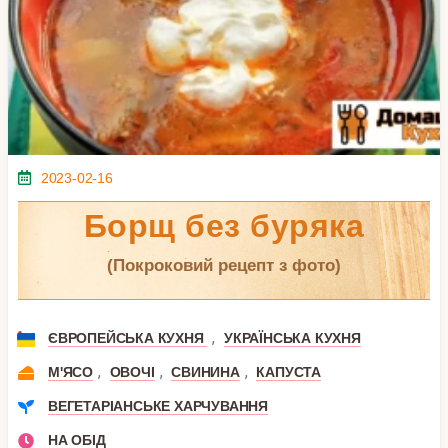
2023-02-16
Борщ без буряка
(покроковий рецепт з фото)
,
ЄВРОПЕЙСЬКА КУХНЯ
УКРАЇНСЬКА КУХНЯ
,
,
,
М'ЯСО
ОВОЧІ
СВИНИНА
КАПУСТА
ВЕГЕТАРІАНСЬКЕ ХАРЧУВАННЯ
НА ОБІД