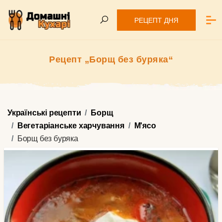
РЕЦЕПТ ДНЯ
Рецепт „Борщ без буряка“
Українські рецепти
Борщ
Вегетаріанське харчування
М'ясо
Борщ без буряка