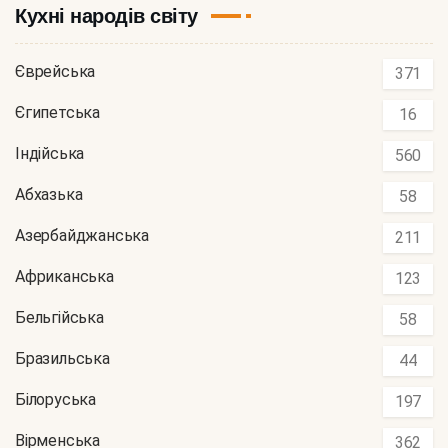
Кухні народів світу
Єврейська
371
Єгипетська
16
Індійська
560
Абхазька
58
Азербайджанська
211
Африканська
123
Бельгійська
58
Бразильська
44
Білоруська
197
Вірменська
362