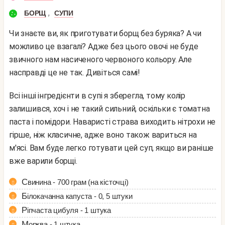
,
БОРЩ
СУПИ
Чи знаєте ви, як приготувати борщ без буряка? А чи
можливо це взагалі? Адже без цього овочі не буде
звичного нам насиченого червоного кольору. Але
насправді це не так. Дивіться самі!
Всі інші інгредієнти в супі я зберегла, тому колір
залишився, хоч і не такий сильний, оскільки є томатна
паста і помідори. Наваристі страва виходить нітрохи не
гірше, ніж класичне, адже воно також вариться на
м'ясі. Вам буде легко готувати цей суп, якщо ви раніше
вже варили борщі.
Свинина - 700 грам (на кісточці)
Білокачанна капуста - 0, 5 штуки
Ріпчаста цибуля - 1 штука
Морква - 1 штука