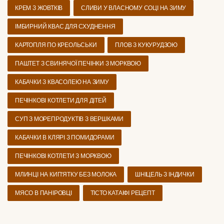
КРЕМ З ЖОВТКІВ
СЛИВИ У ВЛАСНОМУ СОЦІ НА ЗИМУ
ІМБИРНИЙ КВАС ДЛЯ СХУДНЕННЯ
КАРТОПЛЯ ПО КРЕОЛЬСЬКИ
ПЛОВ З КУКУРУДЗОЮ
ПАШТЕТ З СВИНЯЧОЇ ПЕЧІНКИ З МОРКВОЮ
КАБАЧКИ З КВАСОЛЕЮ НА ЗИМУ
ПЕЧІНКОВІ КОТЛЕТИ ДЛЯ ДІТЕЙ
СУП З МОРЕПРОДУКТІВ З ВЕРШКАМИ
КАБАЧКИ В КЛЯРІ З ПОМИДОРАМИ
ПЕЧІНКОВІ КОТЛЕТИ З МОРКВОЮ
МЛИНЦІ НА КИП'ЯТКУ БЕЗ МОЛОКА
ШНІЦЕЛЬ З ІНДИЧКИ
МЯСО В ПАНІРОВЦІ
ТІСТО КАТАІФІ РЕЦЕПТ