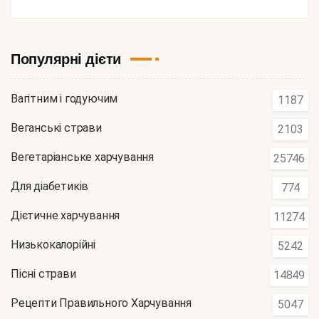
Популярні дієти
Вагітним і годуючим
1187
Веганські страви
2103
Вегетаріанське харчування
25746
Для діабетиків
774
Дієтичне харчування
11274
Низькокалорійні
5242
Пісні страви
14849
Рецепти Правильного Харчування
5047