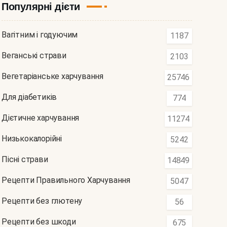
Популярні дієти
Вагітним і годуючим
1187
Веганські страви
2103
Вегетаріанське харчування
25746
Для діабетиків
774
Дієтичне харчування
11274
Низькокалорійні
5242
Пісні страви
14849
Рецепти Правильного Харчування
5047
Рецепти без глютену
56
Рецепти без шкоди
675