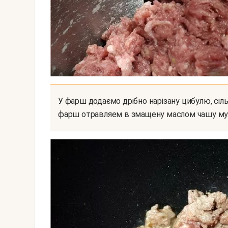
У фарш додаємо дрібно нарізану цибулю, сіль, перець і все добре перемішуємо руками. Потім
фарш отравляем в змащену маслом чашу му