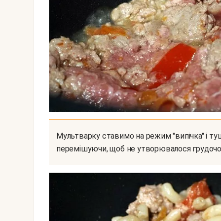
Мультварку ставимо на режим "випічка" і тушкуємо фарш протягом 30 хвилин, періодично
перемішуючи, щоб не утворювалося грудочо