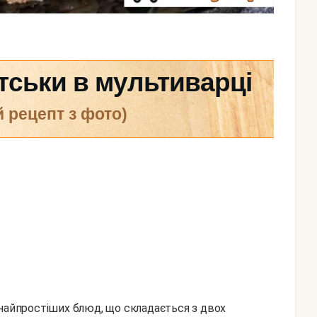
ськи в мультиварці
й рецепт з фото)
 найпростіших блюд, що складається з двох