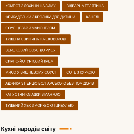
КОМПОТ З ЛОХИНИ НА ЗИМУ
ВІДВАРНА ТЕЛЯТИНА
ФРИКАДЕЛЬКИ З КРОЛИКА ДЛЯ ДИТИНИ
КАНЕЛІ
СОУС ЦЕЗАР З МАЙОНЕЗОМ
ТУШЕНА СВИНИНА НА СКОВОРОДІ
ВЕРШКОВИЙ СОУС ДО РИСУ
СИРНО-ЙОГУРТОВИЙ КРЕМ
МЯСО У ВИШНЕВОМУ СОУСІ
СОТЕ З КУРКОЮ
АДЖИКА З ПЕРЦЮ БОЛГАРСЬКОГО БЕЗ ПОМІДОРІВ
КАПУСТЯНІ ОЛАДКИ З МАНКОЮ
ТУШЕНИЙ ХЕК З МОРКВОЮ І ЦИБУЛЕЮ
Кухні народів світу