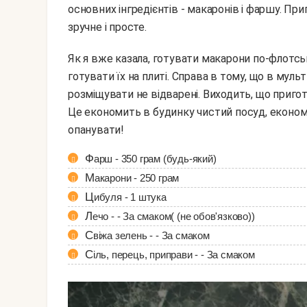
основних інгредієнтів - макаронів і фаршу. Пр
зручне і просте.
Як я вже казала, готувати макарони по-флотськи в мультиварці набагато зручніше, ніж ніж
готувати їх на плиті. Справа в тому, що в мульт
розміщувати не відварені. Виходить, що пригот
Це економить в будинку чистий посуд, еконо
опанувати!
Фарш - 350 грам (будь-який)
Макарони - 250 грам
Цибуля - 1 штука
Лечо - - За смаком( (не обов'язково))
Свіжа зелень - - За смаком
Сіль, перець, приправи - - За смаком