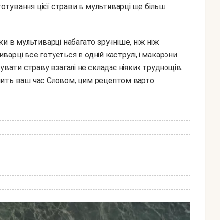
иготування цієї страви в мультиварці ще більш
иварці все готується в одній каструлі, і макарони
увати страву взагалі не складає ніяких труднощів.
мить ваш час Словом, цим рецептом варто