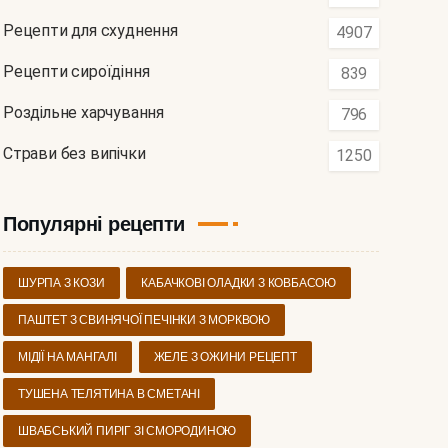
Рецепти для схуднення
4907
Рецепти сироїдіння
839
Роздільне харчування
796
Страви без випічки
1250
Популярні рецепти
ШУРПА З КОЗИ
КАБАЧКОВІ ОЛАДКИ З КОВБАСОЮ
ПАШТЕТ З СВИНЯЧОЇ ПЕЧІНКИ З МОРКВОЮ
МІДІЇ НА МАНГАЛІ
ЖЕЛЕ З ОЖИНИ РЕЦЕПТ
ТУШЕНА ТЕЛЯТИНА В СМЕТАНІ
ШВАБСЬКИЙ ПИРІГ ЗІ СМОРОДИНОЮ