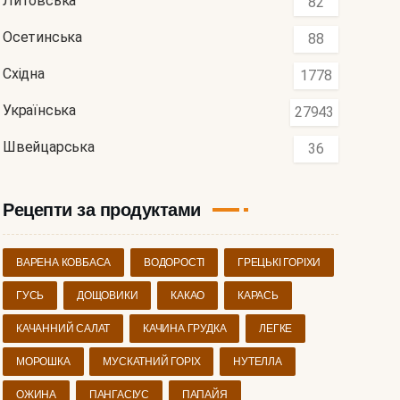
Литовська
82
Осетинська
88
Східна
1778
Українська
27943
Швейцарська
36
Рецепти за продуктами
ВАРЕНА КОВБАСА
ВОДОРОСТІ
ГРЕЦЬКІ ГОРІХИ
ГУСЬ
ДОЩОВИКИ
КАКАО
КАРАСЬ
КАЧАННИЙ САЛАТ
КАЧИНА ГРУДКА
ЛЕГКЕ
МОРОШКА
МУСКАТНИЙ ГОРІХ
НУТЕЛЛА
ОЖИНА
ПАНГАСІУС
ПАПАЙЯ