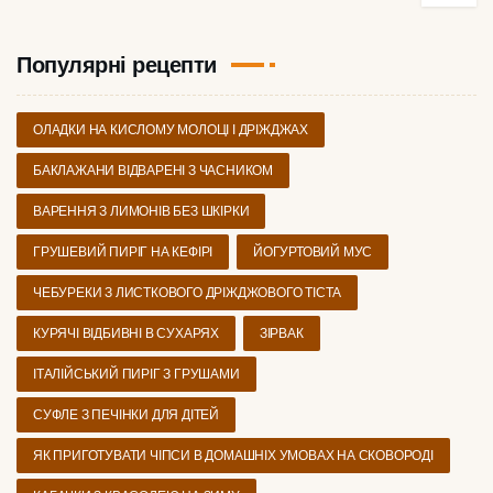
Популярні рецепти
ОЛАДКИ НА КИСЛОМУ МОЛОЦІ І ДРІЖДЖАХ
БАКЛАЖАНИ ВІДВАРЕНІ З ЧАСНИКОМ
ВАРЕННЯ З ЛИМОНІВ БЕЗ ШКІРКИ
ГРУШЕВИЙ ПИРІГ НА КЕФІРІ
ЙОГУРТОВИЙ МУС
ЧЕБУРЕКИ З ЛИСТКОВОГО ДРІЖДЖОВОГО ТІСТА
КУРЯЧІ ВІДБИВНІ В СУХАРЯХ
ЗІРВАК
ІТАЛІЙСЬКИЙ ПИРІГ З ГРУШАМИ
СУФЛЕ З ПЕЧІНКИ ДЛЯ ДІТЕЙ
ЯК ПРИГОТУВАТИ ЧІПСИ В ДОМАШНІХ УМОВАХ НА СКОВОРОДІ