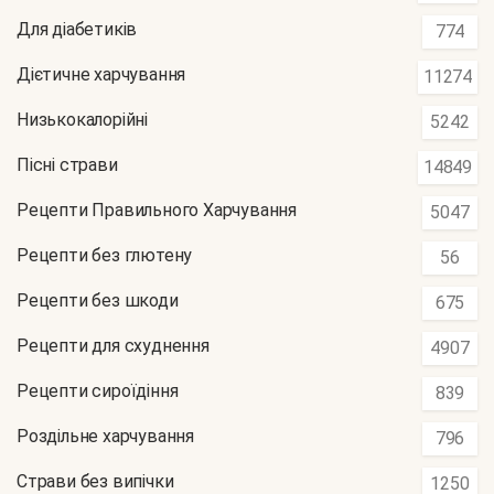
Для діабетиків
774
Дієтичне харчування
11274
Низькокалорійні
5242
Пісні страви
14849
Рецепти Правильного Харчування
5047
Рецепти без глютену
56
Рецепти без шкоди
675
Рецепти для схуднення
4907
Рецепти сироїдіння
839
Роздільне харчування
796
Страви без випічки
1250