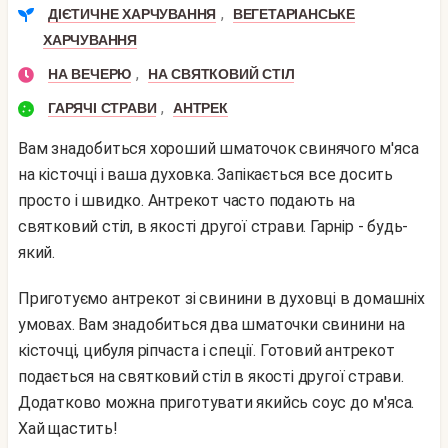
,
ДІЄТИЧНЕ ХАРЧУВАННЯ
ВЕГЕТАРІАНСЬКЕ
ХАРЧУВАННЯ
,
НА ВЕЧЕРЮ
НА СВЯТКОВИЙ СТІЛ
,
ГАРЯЧІ СТРАВИ
АНТРЕК
Вам знадобиться хороший шматочок свинячого м'яса
на кісточці і ваша духовка. Запікається все досить
просто і швидко. Антрекот часто подають на
святковий стіл, в якості другої страви. Гарнір - будь-
який.
Приготуємо антрекот зі свинини в духовці в домашніх
умовах. Вам знадобиться два шматочки свинини на
кісточці, цибуля ріпчаста і спеції. Готовий антрекот
подається на святковий стіл в якості другої страви.
Додатково можна приготувати якийсь соус до м'яса.
Хай щастить!