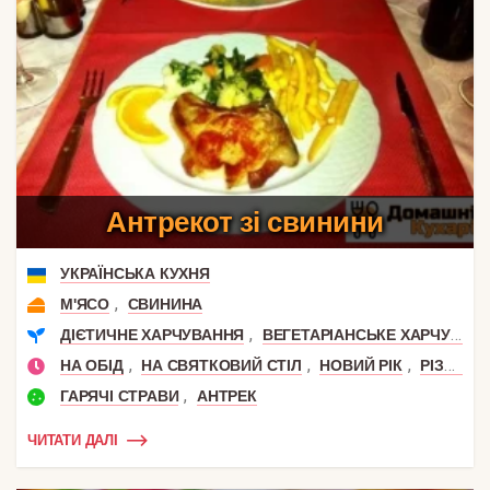
Антрекот зі свинини
УКРАЇНСЬКА КУХНЯ
,
М'ЯСО
СВИНИНА
,
ДІЄТИЧНЕ ХАРЧУВАННЯ
ВЕГЕТАРІАНСЬКЕ ХАРЧУВАННЯ
,
,
,
НА ОБІД
НА СВЯТКОВИЙ СТІЛ
НОВИЙ РІК
РІЗДВО
,
ГАРЯЧІ СТРАВИ
АНТРЕК
ЧИТАТИ ДАЛІ