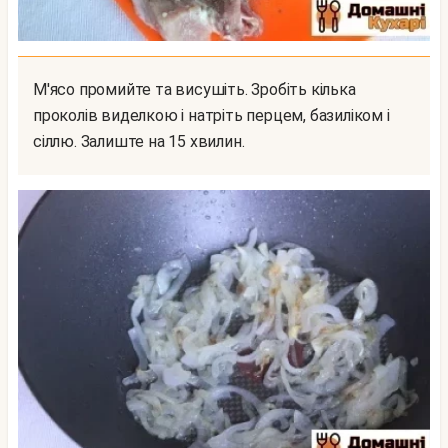
М'ясо промийте та висушіть. Зробіть кілька
проколів виделкою і натріть перцем, базиліком і
сіллю. Залиште на 15 хвилин.