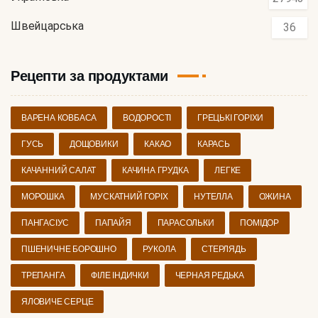
Швейцарська
36
Рецепти за продуктами
ВАРЕНА КОВБАСА
ВОДОРОСТІ
ГРЕЦЬКІ ГОРІХИ
ГУСЬ
ДОЩОВИКИ
КАКАО
КАРАСЬ
КАЧАННИЙ САЛАТ
КАЧИНА ГРУДКА
ЛЕГКЕ
МОРОШКА
МУСКАТНИЙ ГОРІХ
НУТЕЛЛА
ОЖИНА
ПАНГАСІУС
ПАПАЙЯ
ПАРАСОЛЬКИ
ПОМІДОР
ПШЕНИЧНЕ БОРОШНО
РУКОЛА
СТЕРЛЯДЬ
ТРЕПАНГА
ФІЛЕ ІНДИЧКИ
ЧЕРНАЯ РЕДЬКА
ЯЛОВИЧЕ СЕРЦЕ