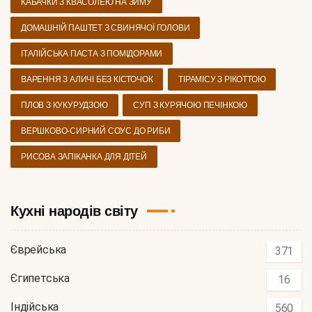
КАБАЧКИ З КВАСОЛЕЮ НА ЗИМУ
ДОМАШНІЙ ПАШТЕТ З СВИНЯЧОЇ ГОЛОВИ
ІТАЛІЙСЬКА ПАСТА З ПОМІДОРАМИ
ВАРЕННЯ З АЛИЧІ БЕЗ КІСТОЧОК
ТІРАМІСУ З РІКОТТОЮ
ПЛОВ З КУКУРУДЗОЮ
СУП З КУРЯЧОЮ ПЕЧІНКОЮ
ВЕРШКОВО-СИРНИЙ СОУС ДО РИБИ
РИСОВА ЗАПІКАНКА ДЛЯ ДІТЕЙ
Кухні народів світу
Єврейська
371
Єгипетська
16
Індійська
560