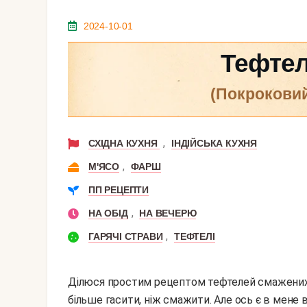
2024-10-01
Тефтел
(покрокови
,
СХІДНА КУХНЯ
ІНДІЙСЬКА КУХНЯ
,
М'ЯСО
ФАРШ
ПП РЕЦЕПТИ
,
НА ОБІД
НА ВЕЧЕРЮ
,
ГАРЯЧІ СТРАВИ
ТЕФТЕЛІ
Ділюся простим рецептом тефтелей смажених. 
більше гасити, ніж смажити. Але ось є в мене 