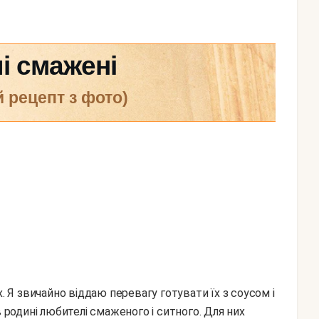
і смажені
й рецепт з фото)
Я звичайно віддаю перевагу готувати їх з соусом і
в родині любителі смаженого і ситного. Для них