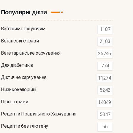
Популярні дієти
Вагітним і годуючим
1187
Веганські страви
2103
Вегетаріанське харчування
25746
Для діабетиків
774
Дієтичне харчування
11274
Низькокалорійні
5242
Пісні страви
14849
Рецепти Правильного Харчування
5047
Рецепти без глютену
56