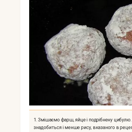
1. Змішаємо фарш, яйце і подрібнену цибулю. Потім домішали рис. Всипати потроху, може
знадобиться і менше рису, вказаного в реце