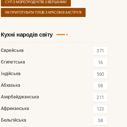
СУП З МОРЕПРОДУКТІВ З ВЕРШКАМИ
ЯК ПРИГОТУВАТИ ПЛОВ З М'ЯСОМ В КАСТРУЛІ
Кухні народів світу
Єврейська
371
Єгипетська
16
Індійська
560
Абхазька
58
Азербайджанська
211
Африканська
123
Бельгійська
58