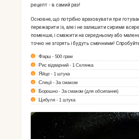
рецепт - в самий раз!
Основне, що потрібно враховувати при готуванні тефтелей смажених в домашніх умовах, це не
пережарити їх, але і не залишити сирими всер
поменше, і смажити на середньому або малень
точно не згорять і будуть смачними! Спробуйт
Фарш - 500 грам
Рис відварний - 1 Склянка
Яйце - 1 штука
Спеції - За смаком
Борошно - За смаком (для обсипання)
Цибуля - 1 штука