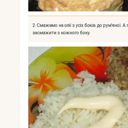
2. Смажимо на олії з усіх боків до рум'яної. А потім вогонь зменшуємо, і нехай добре
засмажити з кожного боку.