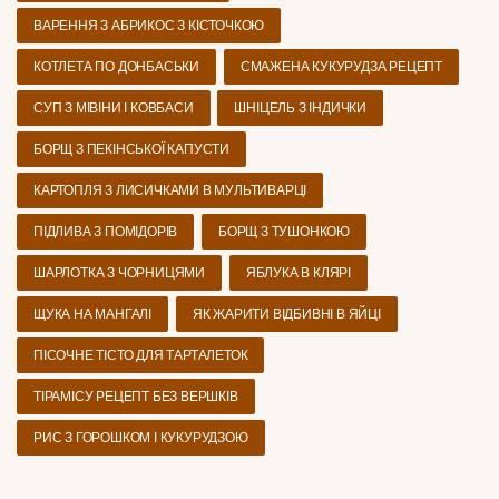
ВАРЕННЯ З АБРИКОС З КІСТОЧКОЮ
КОТЛЕТА ПО ДОНБАСЬКИ
СМАЖЕНА КУКУРУДЗА РЕЦЕПТ
СУП З МІВІНИ І КОВБАСИ
ШНІЦЕЛЬ З ІНДИЧКИ
БОРЩ З ПЕКІНСЬКОЇ КАПУСТИ
КАРТОПЛЯ З ЛИСИЧКАМИ В МУЛЬТИВАРЦІ
ПІДЛИВА З ПОМІДОРІВ
БОРЩ З ТУШОНКОЮ
ШАРЛОТКА З ЧОРНИЦЯМИ
ЯБЛУКА В КЛЯРІ
ЩУКА НА МАНГАЛІ
ЯК ЖАРИТИ ВІДБИВНІ В ЯЙЦІ
ПІСОЧНЕ ТІСТО ДЛЯ ТАРТАЛЕТОК
ТІРАМІСУ РЕЦЕПТ БЕЗ ВЕРШКІВ
РИС З ГОРОШКОМ І КУКУРУДЗОЮ