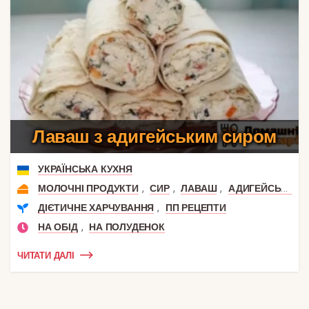
Лаваш з адигейським сиром
УКРАЇНСЬКА КУХНЯ
,
,
,
МОЛОЧНІ ПРОДУКТИ
СИР
ЛАВАШ
АДИГЕЙСЬКИЙ СИР
,
ДІЄТИЧНЕ ХАРЧУВАННЯ
ПП РЕЦЕПТИ
,
НА ОБІД
НА ПОЛУДЕНОК
ЧИТАТИ ДАЛІ