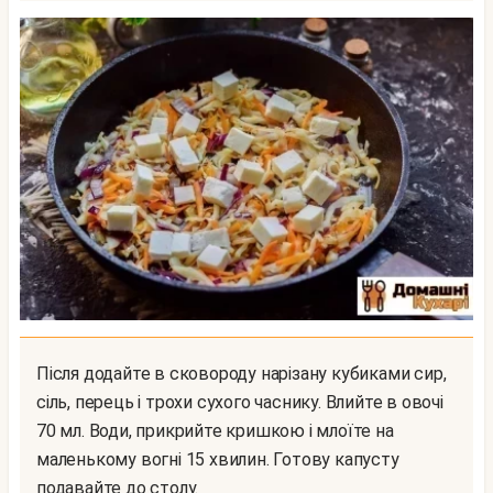
Після додайте в сковороду нарізану кубиками сир,
сіль, перець і трохи сухого часнику. Влийте в овочі
70 мл. Води, прикрийте кришкою і млоїте на
маленькому вогні 15 хвилин. Готову капусту
подавайте до столу.