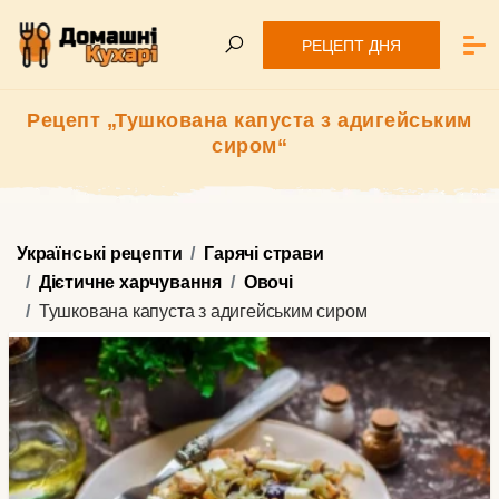
РЕЦЕПТ ДНЯ
Рецепт „Тушкована капуста з адигейським
сиром“
Українські рецепти
Гарячі страви
Дієтичне харчування
Овочі
Тушкована капуста з адигейським сиром