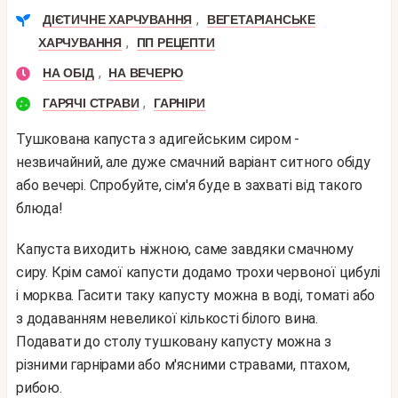
,
ДІЄТИЧНЕ ХАРЧУВАННЯ
ВЕГЕТАРІАНСЬКЕ
,
ХАРЧУВАННЯ
ПП РЕЦЕПТИ
,
НА ОБІД
НА ВЕЧЕРЮ
,
ГАРЯЧІ СТРАВИ
ГАРНІРИ
Тушкована капуста з адигейським сиром -
незвичайний, але дуже смачний варіант ситного обіду
або вечері. Спробуйте, сім'я буде в захваті від такого
блюда!
Капуста виходить ніжною, саме завдяки смачному
сиру. Крім самої капусти додамо трохи червоної цибулі
і морква. Гасити таку капусту можна в воді, томаті або
з додаванням невеликої кількості білого вина.
Подавати до столу тушковану капусту можна з
різними гарнірами або м'ясними стравами, птахом,
рибою.