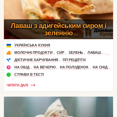
Лаваш з адигейським сиром і
зеленню
УКРАЇНСЬКА КУХНЯ
,
,
,
,
МОЛОЧНІ ПРОДУКТИ
СИР
ЗЕЛЕНЬ
ЛАВАШ
АДИГ
,
ДІЄТИЧНЕ ХАРЧУВАННЯ
ПП РЕЦЕПТИ
,
,
,
НА ОБІД
НА ВЕЧЕРЮ
НА ПОЛУДЕНОК
НА СНІДАНОК
СТРАВИ В ТЕСТІ
ЧИТАТИ ДАЛІ