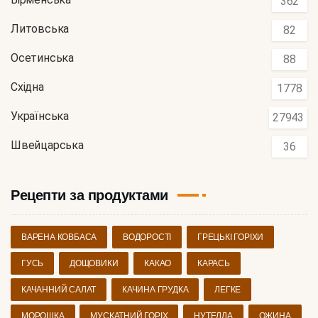
362
Литовська
82
Осетинська
88
Східна
1778
Українська
27943
Швейцарська
36
Рецепти за продуктами
ВАРЕНА КОВБАСА
ВОДОРОСТІ
ГРЕЦЬКІ ГОРІХИ
ГУСЬ
ДОЩОВИКИ
КАКАО
КАРАСЬ
КАЧАННИЙ САЛАТ
КАЧИНА ГРУДКА
ЛЕГКЕ
МОРОШКА
МУСКАТНИЙ ГОРІХ
НУТЕЛЛА
ОЖИНА