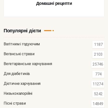
Домашні рецепти
Популярні дієти
Вагітним і годуючим
1187
Веганські страви
2103
Вегетаріанське харчування
25746
Для діабетиків
774
Дієтичне харчування
11274
Низькокалорійні
5242
Пісні страви
14849