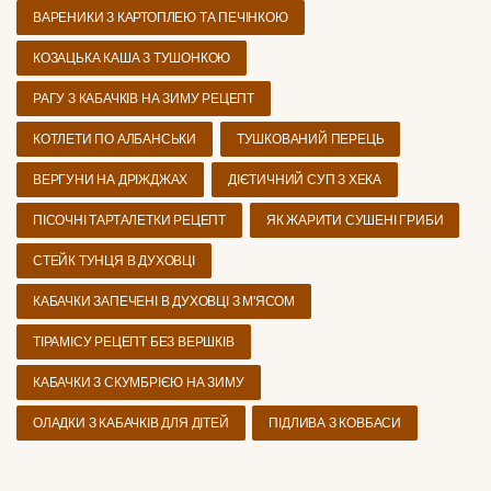
ВАРЕНИКИ З КАРТОПЛЕЮ ТА ПЕЧІНКОЮ
КОЗАЦЬКА КАША З ТУШОНКОЮ
РАГУ З КАБАЧКІВ НА ЗИМУ РЕЦЕПТ
КОТЛЕТИ ПО АЛБАНСЬКИ
ТУШКОВАНИЙ ПЕРЕЦЬ
ВЕРГУНИ НА ДРІЖДЖАХ
ДІЄТИЧНИЙ СУП З ХЕКА
ПІСОЧНІ ТАРТАЛЕТКИ РЕЦЕПТ
ЯК ЖАРИТИ СУШЕНІ ГРИБИ
СТЕЙК ТУНЦЯ В ДУХОВЦІ
КАБАЧКИ ЗАПЕЧЕНІ В ДУХОВЦІ З М'ЯСОМ
ТІРАМІСУ РЕЦЕПТ БЕЗ ВЕРШКІВ
КАБАЧКИ З СКУМБРІЄЮ НА ЗИМУ
ОЛАДКИ З КАБАЧКІВ ДЛЯ ДІТЕЙ
ПІДЛИВА З КОВБАСИ