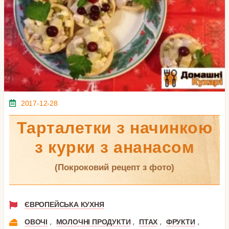
2017-12-28
Тарталетки з начинкою
з курки з ананасом
(покроковий рецепт з фото)
ЄВРОПЕЙСЬКА КУХНЯ
,
,
,
,
ОВОЧІ
МОЛОЧНІ ПРОДУКТИ
ПТАХ
ФРУКТИ