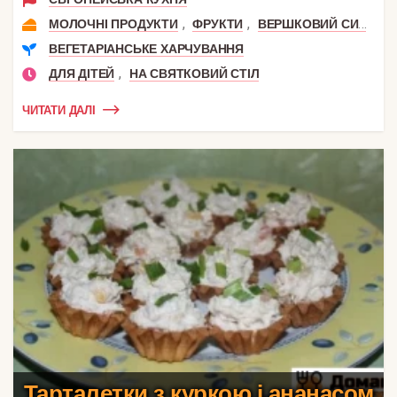
,
,
,
МОЛОЧНІ ПРОДУКТИ
ФРУКТИ
ВЕРШКОВИЙ СИР
С
ВЕГЕТАРІАНСЬКЕ ХАРЧУВАННЯ
,
ДЛЯ ДІТЕЙ
НА СВЯТКОВИЙ СТІЛ
ЧИТАТИ ДАЛІ
Тарталетки з куркою і ананасом