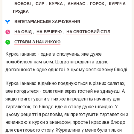
,
,
,
,
,
БОБОВІ
СИР
КУРКА
АНАНАС
ГОРОХ
КУРЯЧА
ГРУДКА
ВЕГЕТАРІАНСЬКЕ ХАРЧУВАННЯ
,
,
НА ОБІД
НА ВЕЧЕРЮ
НА СВЯТКОВИЙ СТІЛ
СТРАВИ З НАЧИНКОЮ
Курка і ананас - одне зі сполучень, яке дуже
полюбилося нам всім. Ці два інгредієнта вдало
доповнюють одне одного і в цьому святковому блюді.
Курка і ананас відмінно поєднуються в різних салатах,
але погодьтеся - салатами зараз гостей не здивуєш. А
якщо приготувати з тих же інгредієнтів начинку для
тарталеток, то блюдо йде зі столу дуже швидко. У
цьому рецепті я розповім, як приготувати тарталетки з
начинкою з курки з ананасом, просте і красиве блюдо
для святкового столу. Журавлина у мене була тільки