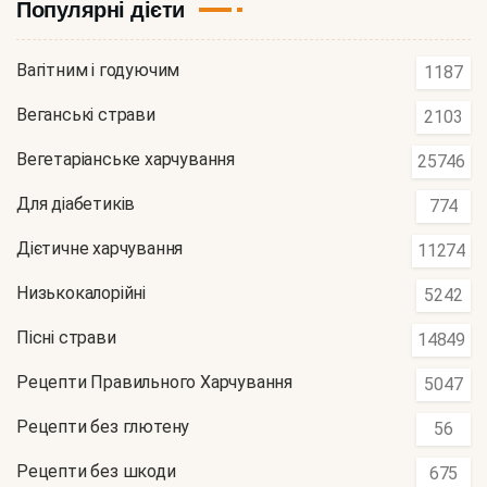
Популярні дієти
Вагітним і годуючим
1187
Веганські страви
2103
Вегетаріанське харчування
25746
Для діабетиків
774
Дієтичне харчування
11274
Низькокалорійні
5242
Пісні страви
14849
Рецепти Правильного Харчування
5047
Рецепти без глютену
56
Рецепти без шкоди
675