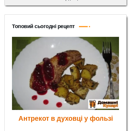
Топовий сьогодні рецепт
Антрекот в духовці у фользі