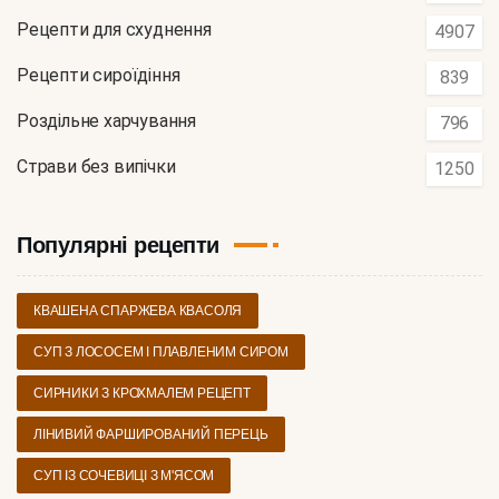
Рецепти для схуднення
4907
Рецепти сироїдіння
839
Роздільне харчування
796
Страви без випічки
1250
Популярні рецепти
КВАШЕНА СПАРЖЕВА КВАСОЛЯ
СУП З ЛОСОСЕМ І ПЛАВЛЕНИМ СИРОМ
СИРНИКИ З КРОХМАЛЕМ РЕЦЕПТ
ЛІНИВИЙ ФАРШИРОВАНИЙ ПЕРЕЦЬ
СУП ІЗ СОЧЕВИЦІ З М'ЯСОМ