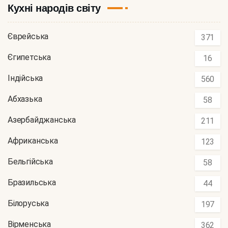
Кухні народів світу
Єврейська
371
Єгипетська
16
Індійська
560
Абхазька
58
Азербайджанська
211
Африканська
123
Бельгійська
58
Бразильська
44
Білоруська
197
Вірменська
362