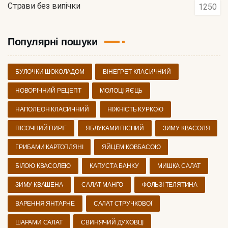
Страви без випічки
1250
Популярні пошуки
БУЛОЧКИ ШОКОЛАДОМ
ВІНЕГРЕТ КЛАСИЧНИЙ
НОВОРІЧНИЙ РЕЦЕПТ
МОЛОЦІ ЯЄЦЬ
НАПОЛЕОН КЛАСИЧНИЙ
НІЖНІСТЬ КУРКОЮ
ПІСОЧНИЙ ПИРІГ
ЯБЛУКАМИ ПІСНИЙ
ЗИМУ КВАСОЛЯ
ГРИБАМИ КАРТОПЛЯНІ
ЯЙЦЕМ КОВБАСОЮ
БІЛОЮ КВАСОЛЕЮ
КАПУСТА БАНКУ
МИШКА САЛАТ
ЗИМУ КВАШЕНА
САЛАТ МАНГО
ФОЛЬЗІ ТЕЛЯТИНА
ВАРЕННЯ ЯНТАРНЕ
САЛАТ СТРУЧКОВОЇ
ШАРАМИ САЛАТ
СВИНЯЧИЙ ДУХОВЦІ