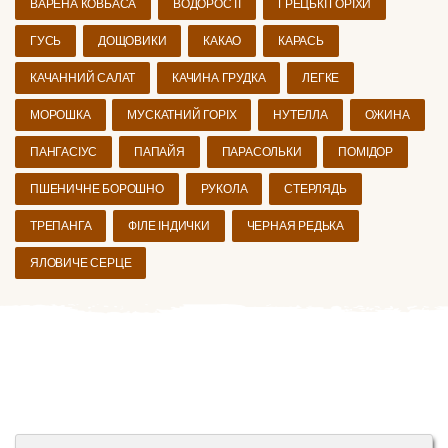
ВАРЕНА КОВБАСА
ВОДОРОСТІ
ГРЕЦЬКІ ГОРІХИ
ГУСЬ
ДОЩОВИКИ
КАКАО
КАРАСЬ
КАЧАННИЙ САЛАТ
КАЧИНА ГРУДКА
ЛЕГКЕ
МОРОШКА
МУСКАТНИЙ ГОРІХ
НУТЕЛЛА
ОЖИНА
ПАНГАСІУС
ПАПАЙЯ
ПАРАСОЛЬКИ
ПОМІДОР
ПШЕНИЧНЕ БОРОШНО
РУКОЛА
СТЕРЛЯДЬ
ТРЕПАНГА
ФІЛЕ ІНДИЧКИ
ЧЕРНАЯ РЕДЬКА
ЯЛОВИЧЕ СЕРЦЕ