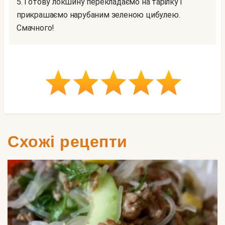
5. Готову локшину перекладаємо на тарілку і
прикрашаємо нарубаним зеленою цибулею.
Смачного!
Схожі рецепти