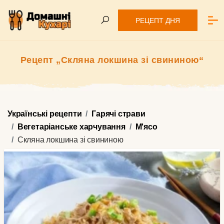
РЕЦЕПТ ДНЯ
Рецепт „Скляна локшина зі свининою“
Українські рецепти
Гарячі страви
Вегетаріанське харчування
М'ясо
Скляна локшина зі свининою