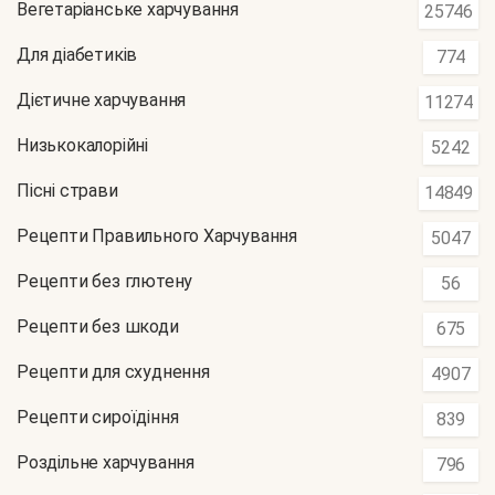
Вегетаріанське харчування
25746
Для діабетиків
774
Дієтичне харчування
11274
Низькокалорійні
5242
Пісні страви
14849
Рецепти Правильного Харчування
5047
Рецепти без глютену
56
Рецепти без шкоди
675
Рецепти для схуднення
4907
Рецепти сироїдіння
839
Роздільне харчування
796