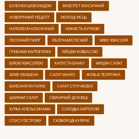
БУЛОЧКИ ШОКОЛАДОМ
ВІНЕГРЕТ КЛАСИЧНИЙ
НОВОРІЧНИЙ РЕЦЕПТ
МОЛОЦІ ЯЄЦЬ
НАПОЛЕОН КЛАСИЧНИЙ
НІЖНІСТЬ КУРКОЮ
ПІСОЧНИЙ ПИРІГ
ЯБЛУКАМИ ПІСНИЙ
ЗИМУ КВАСОЛЯ
ГРИБАМИ КАРТОПЛЯНІ
ЯЙЦЕМ КОВБАСОЮ
БІЛОЮ КВАСОЛЕЮ
КАПУСТА БАНКУ
МИШКА САЛАТ
ЗИМУ КВАШЕНА
САЛАТ МАНГО
ФОЛЬЗІ ТЕЛЯТИНА
ВАРЕННЯ ЯНТАРНЕ
САЛАТ СТРУЧКОВОЇ
ШАРАМИ САЛАТ
СВИНЯЧИЙ ДУХОВЦІ
КУРКА АПЕЛЬСИНАМИ
СОЛОДКА КАРТОПЛЯ
СОУСІ ГОСТРОМУ
СКОВОРОДІ КУРЯЧЕ