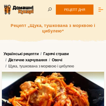
РЕЦЕПТ ДНЯ
Рецепт „Щука, тушкована з морквою і
цибулею“
Українські рецепти
Гарячі страви
Дієтичне харчування
Овочі
Щука, тушкована з морквою і цибулею