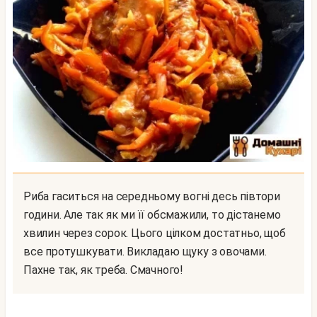
Риба гаситься на середньому вогні десь півтори
години. Але так як ми її обсмажили, то дістанемо
хвилин через сорок. Цього цілком достатньо, щоб
все протушкувати. Викладаю щуку з овочами.
Пахне так, як треба. Смачного!