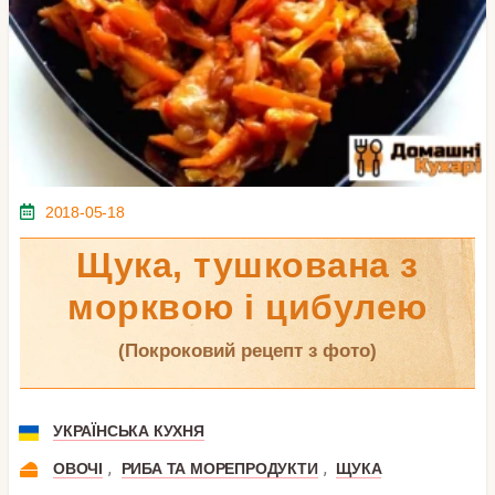
2018-05-18
Щука, тушкована з
морквою і цибулею
(покроковий рецепт з фото)
УКРАЇНСЬКА КУХНЯ
,
,
ОВОЧІ
РИБА ТА МОРЕПРОДУКТИ
ЩУКА