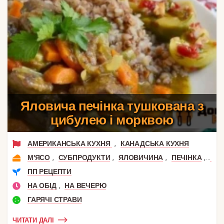
Яловича печінка тушкована з
цибулею і морквою
,
АМЕРИКАНСЬКА КУХНЯ
КАНАДСЬКА КУХНЯ
,
,
,
,
М'ЯСО
СУБПРОДУКТИ
ЯЛОВИЧИНА
ПЕЧІНКА
ЯЛО
ПП РЕЦЕПТИ
,
НА ОБІД
НА ВЕЧЕРЮ
ГАРЯЧІ СТРАВИ
ЧИТАТИ ДАЛІ