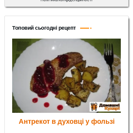
Топовий сьогодні рецепт
Антрекот в духовці у фользі