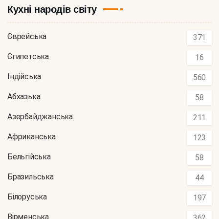
Кухні народів світу
Єврейська
371
Єгипетська
16
Індійська
560
Абхазька
58
Азербайджанська
211
Африканська
123
Бельгійська
58
Бразильська
44
Білоруська
197
Вірменська
362