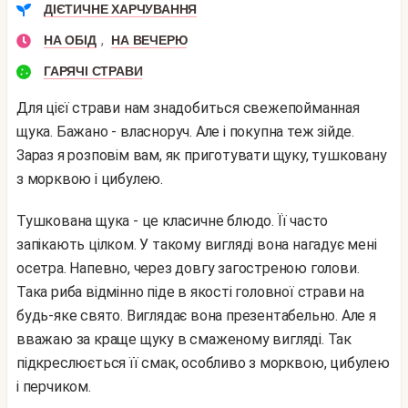
ДІЄТИЧНЕ ХАРЧУВАННЯ
,
НА ОБІД
НА ВЕЧЕРЮ
ГАРЯЧІ СТРАВИ
Для цієї страви нам знадобиться свежепойманная
щука. Бажано - власноруч. Але і покупна теж зійде.
Зараз я розповім вам, як приготувати щуку, тушковану
з морквою і цибулею.
Тушкована щука - це класичне блюдо. Її часто
запікають цілком. У такому вигляді вона нагадує мені
осетра. Напевно, через довгу загостреною голови.
Така риба відмінно піде в якості головної страви на
будь-яке свято. Виглядає вона презентабельно. Але я
вважаю за краще щуку в смаженому вигляді. Так
підкреслюється її смак, особливо з морквою, цибулею
і перчиком.