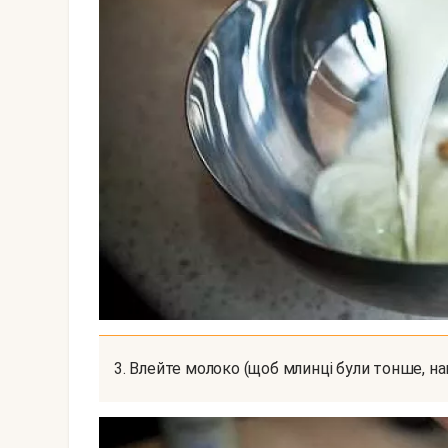
3. Влейте молоко (щоб млинці були тонше, н