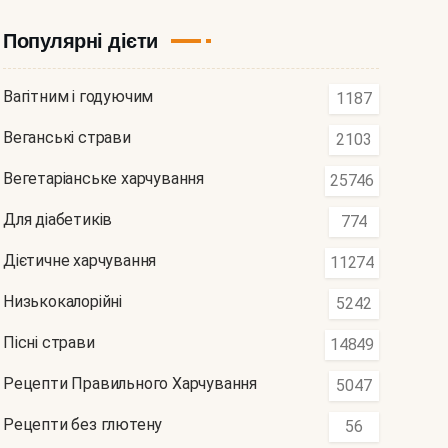
Популярні дієти
Вагітним і годуючим
1187
Веганські страви
2103
Вегетаріанське харчування
25746
Для діабетиків
774
Дієтичне харчування
11274
Низькокалорійні
5242
Пісні страви
14849
Рецепти Правильного Харчування
5047
Рецепти без глютену
56