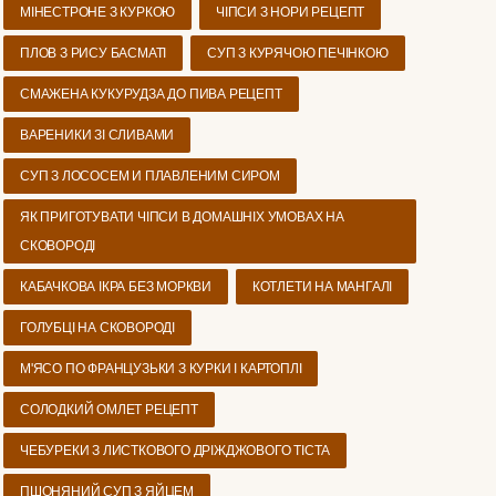
МІНЕСТРОНЕ З КУРКОЮ
ЧІПСИ З НОРИ РЕЦЕПТ
ПЛОВ З РИСУ БАСМАТІ
СУП З КУРЯЧОЮ ПЕЧІНКОЮ
СМАЖЕНА КУКУРУДЗА ДО ПИВА РЕЦЕПТ
ВАРЕНИКИ ЗІ СЛИВАМИ
СУП З ЛОСОСЕМ И ПЛАВЛЕНИМ СИРОМ
ЯК ПРИГОТУВАТИ ЧІПСИ В ДОМАШНІХ УМОВАХ НА
СКОВОРОДІ
КАБАЧКОВА ІКРА БЕЗ МОРКВИ
КОТЛЕТИ НА МАНГАЛІ
ГОЛУБЦІ НА СКОВОРОДІ
М'ЯСО ПО ФРАНЦУЗЬКИ З КУРКИ І КАРТОПЛІ
СОЛОДКИЙ ОМЛЕТ РЕЦЕПТ
ЧЕБУРЕКИ З ЛИСТКОВОГО ДРІЖДЖОВОГО ТІСТА
ПШОНЯНИЙ СУП З ЯЙЦЕМ