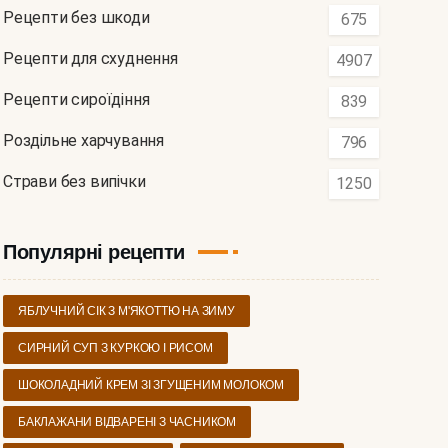
Рецепти без шкоди
675
Рецепти для схуднення
4907
Рецепти сироїдіння
839
Роздільне харчування
796
Страви без випічки
1250
Популярні рецепти
ЯБЛУЧНИЙ СІК З М'ЯКОТТЮ НА ЗИМУ
СИРНИЙ СУП З КУРКОЮ І РИСОМ
ШОКОЛАДНИЙ КРЕМ ЗІ ЗГУЩЕНИМ МОЛОКОМ
БАКЛАЖАНИ ВІДВАРЕНІ З ЧАСНИКОМ