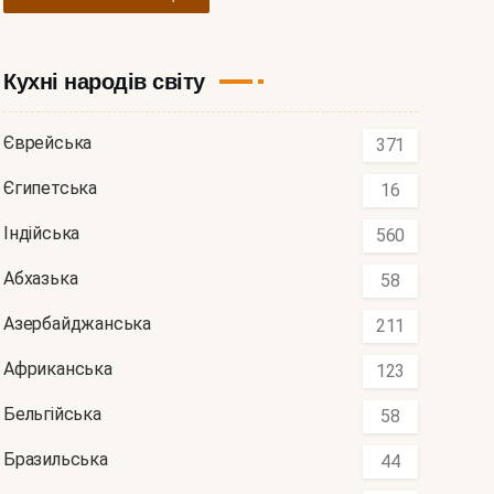
Кухні народів світу
Єврейська
371
Єгипетська
16
Індійська
560
Абхазька
58
Азербайджанська
211
Африканська
123
Бельгійська
58
Бразильська
44