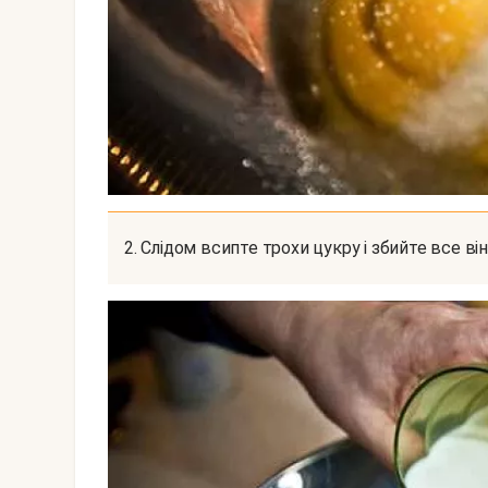
2. Слідом всипте трохи цукру і збийте все в