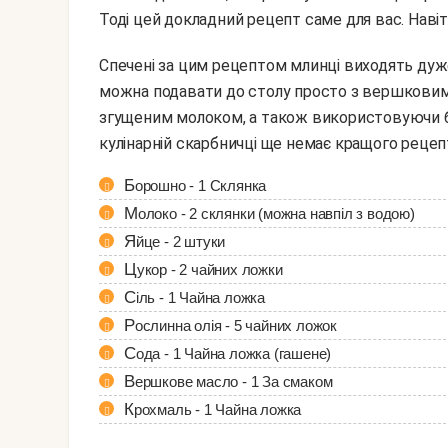
Тоді цей докладний рецепт саме для вас. Навіт
Спечені за цим рецептом млинці виходять дуже тоненькими, ніжними і неймовірно смачними. Їх
можна подавати до столу просто з вершкови
згущеним молоком, а також використовуючи буд
кулінарній скарбничці ще немає кращого рецепт
Борошно - 1 Склянка
Молоко - 2 склянки (можна навпіл з водою)
Яйце - 2 штуки
Цукор - 2 чайних ложки
Сіль - 1 Чайна ложка
Рослинна олія - 5 чайних ложок
Сода - 1 Чайна ложка (гашене)
Вершкове масло - 1 За смаком
Крохмаль - 1 Чайна ложка