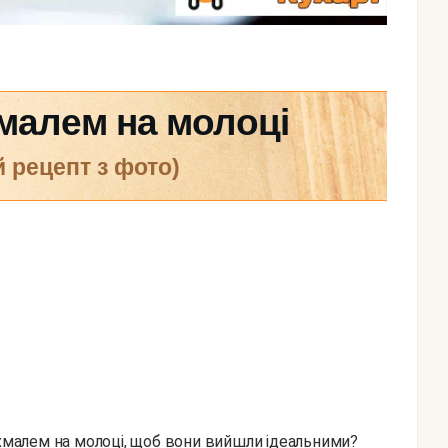
малем на молоці
й рецепт з фото)
охмалем на молоці, щоб вони вийшли ідеальними?