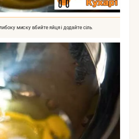
глибоку миску вбийте яйця і додайте сіль.