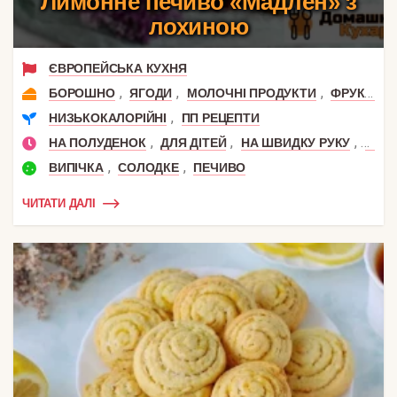
Лимонне печиво «Мадлен» з
лохиною
ЄВРОПЕЙСЬКА КУХНЯ
,
,
,
,
БОРОШНО
ЯГОДИ
МОЛОЧНІ ПРОДУКТИ
ФРУКТИ
,
НИЗЬКОКАЛОРІЙНІ
ПП РЕЦЕПТИ
,
,
,
НА ПОЛУДЕНОК
ДЛЯ ДІТЕЙ
НА ШВИДКУ РУКУ
ЛІТНІ
,
,
ВИПІЧКА
СОЛОДКЕ
ПЕЧИВО
ЧИТАТИ ДАЛІ