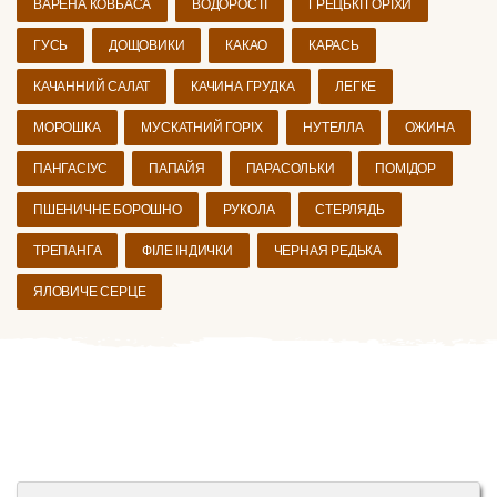
ВАРЕНА КОВБАСА
ВОДОРОСТІ
ГРЕЦЬКІ ГОРІХИ
ГУСЬ
ДОЩОВИКИ
КАКАО
КАРАСЬ
КАЧАННИЙ САЛАТ
КАЧИНА ГРУДКА
ЛЕГКЕ
МОРОШКА
МУСКАТНИЙ ГОРІХ
НУТЕЛЛА
ОЖИНА
ПАНГАСІУС
ПАПАЙЯ
ПАРАСОЛЬКИ
ПОМІДОР
ПШЕНИЧНЕ БОРОШНО
РУКОЛА
СТЕРЛЯДЬ
ТРЕПАНГА
ФІЛЕ ІНДИЧКИ
ЧЕРНАЯ РЕДЬКА
ЯЛОВИЧЕ СЕРЦЕ