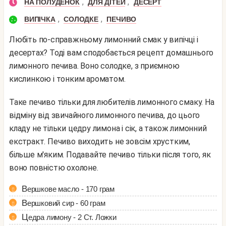
,
,
НА ПОЛУДЕНОК
ДЛЯ ДІТЕЙ
ДЕСЕРТ
,
,
ВИПІЧКА
СОЛОДКЕ
ПЕЧИВО
Любіть по-справжньому лимонний смак у випічці і
десертах? Тоді вам сподобається рецепт домашнього
лимонного печива. Воно солодке, з приємною
кислинкою і тонким ароматом.
Таке печиво тільки для любителів лимонного смаку. На
відміну від звичайного лимонного печива, до цього
кладу не тільки цедру лимона і сік, а також лимонний
екстракт. Печиво виходить не зовсім хрустким,
більше м'яким. Подавайте печиво тільки після того, як
воно повністю охолоне.
Вершкове масло - 170 грам
Вершковий сир - 60 грам
Цедра лимону - 2 Ст. Ложки