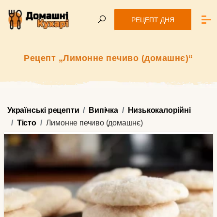
РЕЦЕПТ ДНЯ
Рецепт „Лимонне печиво (домашнє)“
Українські рецепти
Випічка
Низькокалорійні
Тісто
Лимонне печиво (домашнє)