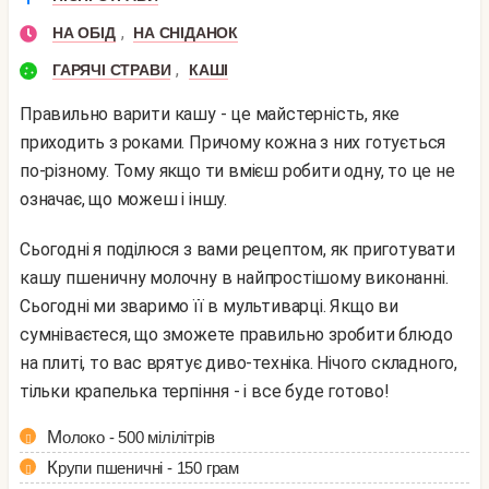
,
НА ОБІД
НА СНІДАНОК
,
ГАРЯЧІ СТРАВИ
КАШІ
Правильно варити кашу - це майстерність, яке
приходить з роками. Причому кожна з них готується
по-різному. Тому якщо ти вмієш робити одну, то це не
означає, що можеш і іншу.
Сьогодні я поділюся з вами рецептом, як приготувати
кашу пшеничну молочну в найпростішому виконанні.
Сьогодні ми зваримо її в мультиварці. Якщо ви
сумніваєтеся, що зможете правильно зробити блюдо
на плиті, то вас врятує диво-техніка. Нічого складного,
тільки крапелька терпіння - і все буде готово!
Молоко - 500 мілілітрів
Крупи пшеничні - 150 грам