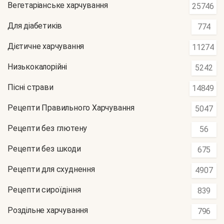
Вегетаріанське харчування
25746
Для діабетиків
774
Дієтичне харчування
11274
Низькокалорійні
5242
Пісні страви
14849
Рецепти Правильного Харчування
5047
Рецепти без глютену
56
Рецепти без шкоди
675
Рецепти для схуднення
4907
Рецепти сироїдіння
839
Роздільне харчування
796