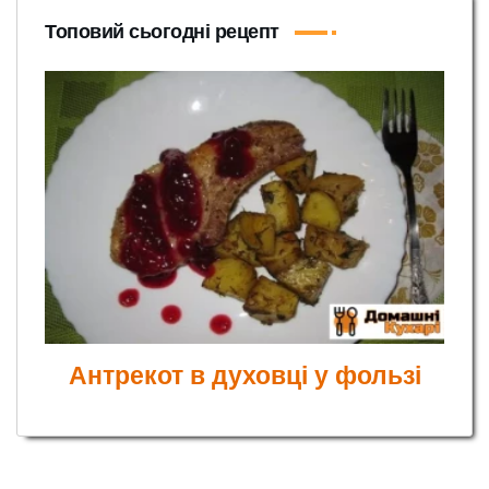
Топовий сьогодні рецепт
Антрекот в духовці у фользі