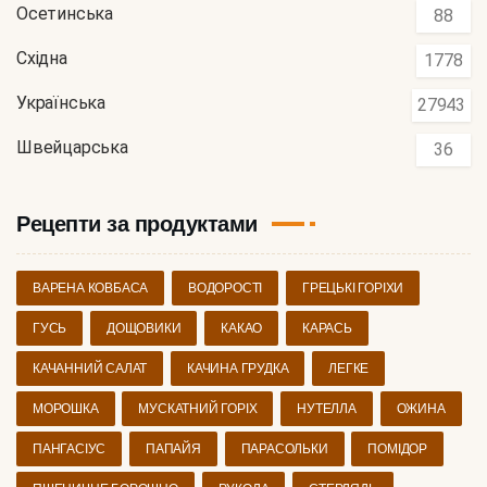
Осетинська
88
Східна
1778
Українська
27943
Швейцарська
36
Рецепти за продуктами
ВАРЕНА КОВБАСА
ВОДОРОСТІ
ГРЕЦЬКІ ГОРІХИ
ГУСЬ
ДОЩОВИКИ
КАКАО
КАРАСЬ
КАЧАННИЙ САЛАТ
КАЧИНА ГРУДКА
ЛЕГКЕ
МОРОШКА
МУСКАТНИЙ ГОРІХ
НУТЕЛЛА
ОЖИНА
ПАНГАСІУС
ПАПАЙЯ
ПАРАСОЛЬКИ
ПОМІДОР