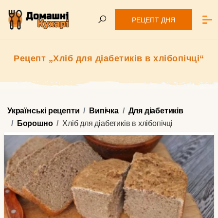
РЕЦЕПТ ДНЯ
Рецепт „Хліб для діабетиків в хлібопічці“
Українські рецепти
Випічка
Для діабетиків
Борошно
Хліб для діабетиків в хлібопічці