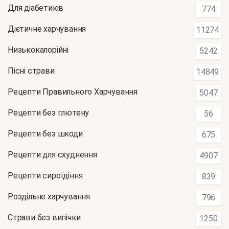
Для діабетиків
774
Дієтичне харчування
11274
Низькокалорійні
5242
Пісні страви
14849
Рецепти Правильного Харчування
5047
Рецепти без глютену
56
Рецепти без шкоди
675
Рецепти для схуднення
4907
Рецепти сироїдіння
839
Роздільне харчування
796
Страви без випічки
1250