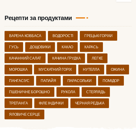
Рецепти за продуктами
ВАРЕНА КОВБАСА
ВОДОРОСТІ
ГРЕЦЬКІ ГОРІХИ
ГУСЬ
ДОЩОВИКИ
КАКАО
КАРАСЬ
КАЧАННИЙ САЛАТ
КАЧИНА ГРУДКА
ЛЕГКЕ
МОРОШКА
МУСКАТНИЙ ГОРІХ
НУТЕЛЛА
ОЖИНА
ПАНГАСІУС
ПАПАЙЯ
ПАРАСОЛЬКИ
ПОМІДОР
ПШЕНИЧНЕ БОРОШНО
РУКОЛА
СТЕРЛЯДЬ
ТРЕПАНГА
ФІЛЕ ІНДИЧКИ
ЧЕРНАЯ РЕДЬКА
ЯЛОВИЧЕ СЕРЦЕ