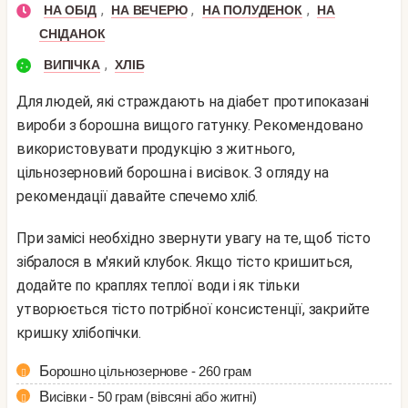
,
,
,
НА ОБІД
НА ВЕЧЕРЮ
НА ПОЛУДЕНОК
НА
СНІДАНОК
,
ВИПІЧКА
ХЛІБ
Для людей, які страждають на діабет протипоказані
вироби з борошна вищого гатунку. Рекомендовано
використовувати продукцію з житнього,
цільнозерновий борошна і висівок. З огляду на
рекомендації давайте спечемо хліб.
При замісі необхідно звернути увагу на те, щоб тісто
зібралося в м'який клубок. Якщо тісто кришиться,
додайте по краплях теплої води і як тільки
утворюється тісто потрібної консистенції, закрийте
кришку хлібопічки.
Борошно цільнозернове - 260 грам
Висівки - 50 грам (вівсяні або житні)