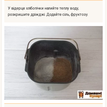
У відерце хлібопічки налийте теплу воду,
розкришите дріжджі. Додайте сіль, фруктозу.