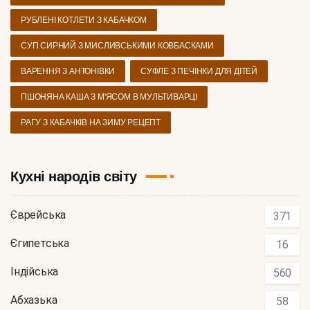
РУБЛЕНІ КОТЛЕТИ З КАБАЧКОМ
СУП СИРНИЙ З МИСЛИВСЬКИМИ КОВБАСКАМИ
ВАРЕННЯ З АНТОНІВКИ
СУФЛЕ З ПЕЧІНКИ ДЛЯ ДІТЕЙ
ПШОНЯНА КАША З М'ЯСОМ В МУЛЬТИВАРЦІ
РАГУ З КАБАЧКІВ НА ЗИМУ РЕЦЕПТ
Кухні народів світу
Єврейська
371
Єгипетська
16
Індійська
560
Абхазька
58