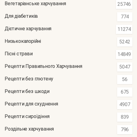
Вегетаріанське харчування
25746
Для діабетиків
774
Дієтичне харчування
11274
Низькокалорійні
5242
Пісні страви
14849
Рецепти Правильного Харчування
5047
Рецепти без глютену
56
Рецепти без шкоди
675
Рецепти для схуднення
4907
Рецепти сироїдіння
839
Роздільне харчування
796