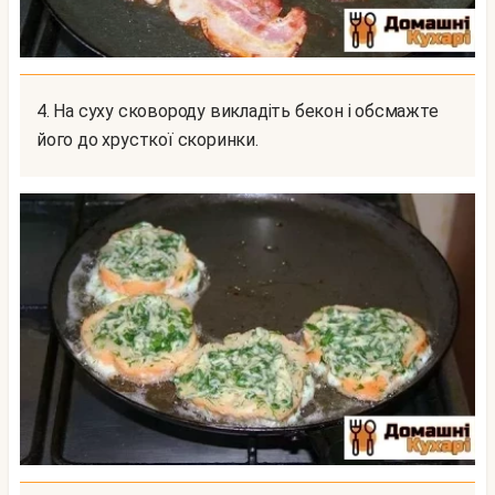
4. На суху сковороду викладіть бекон і обсмажте
його до хрусткої скоринки.