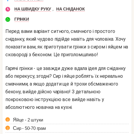
,
НА ШВИДКУ РУКУ
НА СНІДАНОК
ГРІНКИ
Перед вами варіант ситного, смачного і простого
сніданку, який чудово підійде навіть для чоловіка. Хочу
показати вам, як приготувати грінки з сиром і яйцем на
сковороді з беконом. Це приголомшливо!
Гарячі грінки - це завжди дуже вдала ідея для сніданку
або перекусу, згодні? Сир і яйце роблять їх нереально
смачними, а якщо додати ще й трохи обсмаженого
бекону, вийде дійсно чарівно! З детальною
покроковою інструкцією все вийде навіть у
абсолютного новачка на кухні.
Яйце - 2 штуки
Сир - 50-70 грам