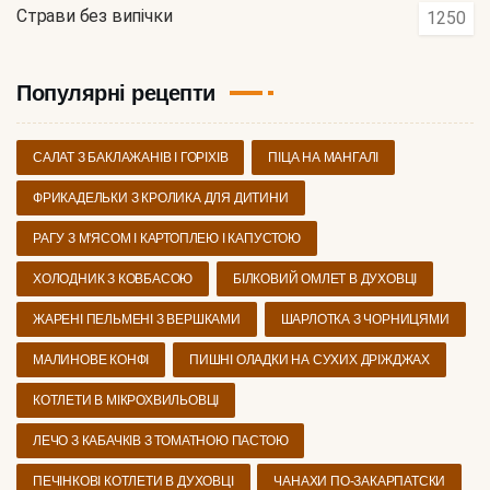
Страви без випічки
1250
Популярні рецепти
САЛАТ З БАКЛАЖАНІВ І ГОРІХІВ
ПІЦА НА МАНГАЛІ
ФРИКАДЕЛЬКИ З КРОЛИКА ДЛЯ ДИТИНИ
РАГУ З М'ЯСОМ І КАРТОПЛЕЮ І КАПУСТОЮ
ХОЛОДНИК З КОВБАСОЮ
БІЛКОВИЙ ОМЛЕТ В ДУХОВЦІ
ЖАРЕНІ ПЕЛЬМЕНІ З ВЕРШКАМИ
ШАРЛОТКА З ЧОРНИЦЯМИ
МАЛИНОВЕ КОНФІ
ПИШНІ ОЛАДКИ НА СУХИХ ДРІЖДЖАХ
КОТЛЕТИ В МІКРОХВИЛЬОВЦІ
ЛЕЧО З КАБАЧКІВ З ТОМАТНОЮ ПАСТОЮ
ПЕЧІНКОВІ КОТЛЕТИ В ДУХОВЦІ
ЧАНАХИ ПО-ЗАКАРПАТСКИ