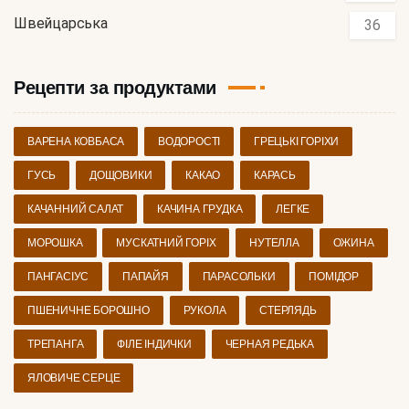
Швейцарська
36
Рецепти за продуктами
ВАРЕНА КОВБАСА
ВОДОРОСТІ
ГРЕЦЬКІ ГОРІХИ
ГУСЬ
ДОЩОВИКИ
КАКАО
КАРАСЬ
КАЧАННИЙ САЛАТ
КАЧИНА ГРУДКА
ЛЕГКЕ
МОРОШКА
МУСКАТНИЙ ГОРІХ
НУТЕЛЛА
ОЖИНА
ПАНГАСІУС
ПАПАЙЯ
ПАРАСОЛЬКИ
ПОМІДОР
ПШЕНИЧНЕ БОРОШНО
РУКОЛА
СТЕРЛЯДЬ
ТРЕПАНГА
ФІЛЕ ІНДИЧКИ
ЧЕРНАЯ РЕДЬКА
ЯЛОВИЧЕ СЕРЦЕ