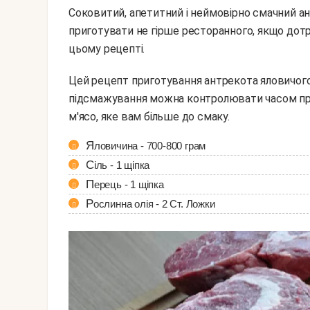
Соковитий, апетитний і неймовірно смачний 
приготувати не гірше ресторанного, якщо дотр
цьому рецепті.
Цей рецепт приготування антрекота яловичого підійде як для гриля, так і для сковороди. Ступінь
підсмажування можна контролювати часом приг
м'ясо, яке вам більше до смаку.
Яловичина - 700-800 грам
Сіль - 1 щіпка
Перець - 1 щіпка
Рослинна олія - 2 Ст. Ложки