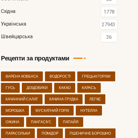
Східна
1778
Українська
27943
Швейцарська
36
Рецепти за продуктами
ВАРЕНА КОВБАСА
ВОДОРОСТІ
ГРЕЦЬКІ ГОРІХИ
ГУСЬ
ДОЩОВИКИ
КАКАО
КАРАСЬ
КАЧАННИЙ САЛАТ
КАЧИНА ГРУДКА
ЛЕГКЕ
МОРОШКА
МУСКАТНИЙ ГОРІХ
НУТЕЛЛА
ОЖИНА
ПАНГАСІУС
ПАПАЙЯ
ПАРАСОЛЬКИ
ПОМІДОР
ПШЕНИЧНЕ БОРОШНО