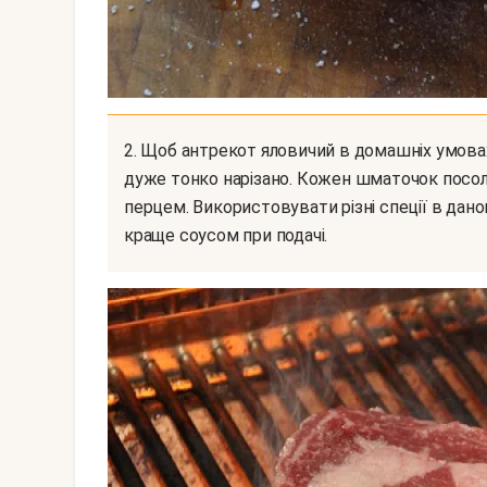
2. Щоб антрекот яловичий в домашніх умовах не був занадто сухим, м'ясо повинно бути не
дуже тонко нарізано. Кожен шматочок посол
перцем. Використовувати різні спеції в дан
краще соусом при подачі.