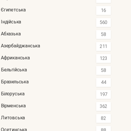
Єгипетська
16
Індійська
560
Абхазька
58
Азербайджанська
211
Африканська
123
Бельгійська
58
Бразильська
44
Білоруська
197
Вірменська
362
Литовська
82
Осетинська
88