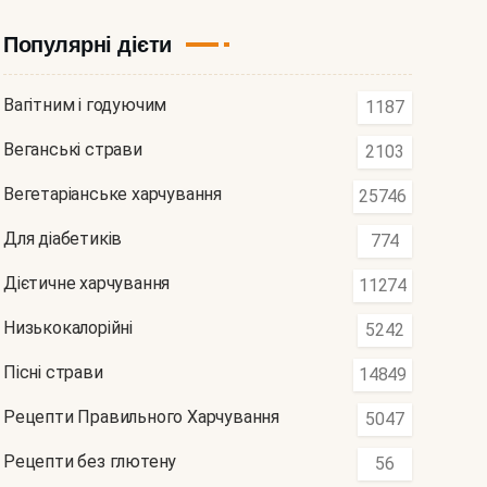
Популярні дієти
Вагітним і годуючим
1187
Веганські страви
2103
Вегетаріанське харчування
25746
Для діабетиків
774
Дієтичне харчування
11274
Низькокалорійні
5242
Пісні страви
14849
Рецепти Правильного Харчування
5047
Рецепти без глютену
56