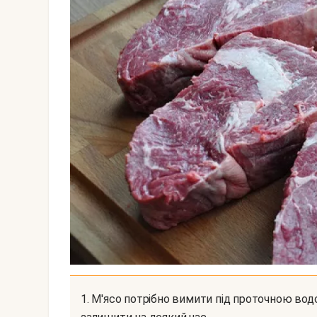
1. М'ясо потрібно вимити під проточною водою, потім добре обсушити паперовим рушником і