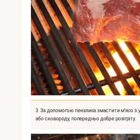
3. За допомогою пензлика змастити м'ясо з усіх боків рослинним маслом і відправити на гриль
або сковороду, попередньо добре розігріту.