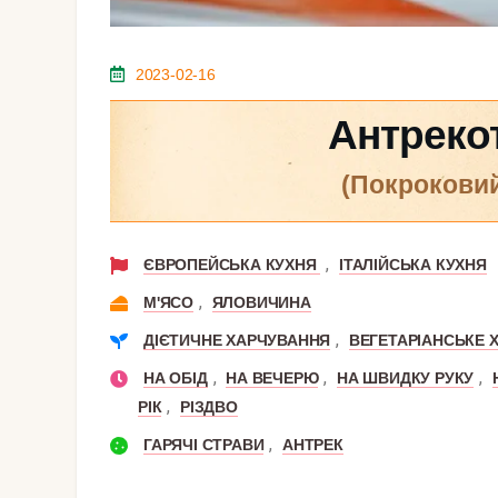
2023-02-16
Антреко
(покрокови
,
ЄВРОПЕЙСЬКА КУХНЯ
ІТАЛІЙСЬКА КУХНЯ
,
М'ЯСО
ЯЛОВИЧИНА
,
ДІЄТИЧНЕ ХАРЧУВАННЯ
ВЕГЕТАРІАНСЬКЕ 
,
,
,
НА ОБІД
НА ВЕЧЕРЮ
НА ШВИДКУ РУКУ
,
РІК
РІЗДВО
,
ГАРЯЧІ СТРАВИ
АНТРЕК