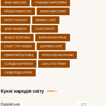
ЗИМУ КВАСОЛЯ
ГРИБАМИ КАРТОПЛЯНІ
ЯЙЦЕМ КОВБАСОЮ
БІЛОЮ КВАСОЛЕЮ
КАПУСТА БАНКУ
МИШКА САЛАТ
ЗИМУ КВАШЕНА
САЛАТ МАНГО
ФОЛЬЗІ ТЕЛЯТИНА
ВАРЕННЯ ЯНТАРНЕ
САЛАТ СТРУЧКОВОЇ
ШАРАМИ САЛАТ
СВИНЯЧИЙ ДУХОВЦІ
КУРКА АПЕЛЬСИНАМИ
СОЛОДКА КАРТОПЛЯ
СОУСІ ГОСТРОМУ
СКОВОРОДІ КУРЯЧЕ
Кухні народів світу
Єврейська
371