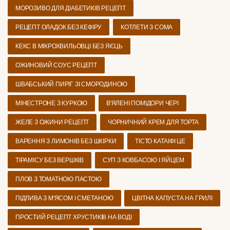
МОРОЗИВО ДЛЯ ДІАБЕТИКІВ РЕЦЕПТ
РЕЦЕПТ ОЛАДОК БЕЗ КЕФІРУ
КОТЛЕТИ З СОМА
КЕКС В МІКРОХВИЛЬОВЦІ БЕЗ ЯЄЦЬ
ОЖИНОВИЙ СОУС РЕЦЕПТ
ШВАБСЬКИЙ ПИРІГ ЗІ СМОРОДИНОЮ
МІНЕСТРОНЕ З КУРКОЮ
В'ЯЛЕНІ ПОМІДОРИ ЧЕРІ
ЖЕЛЕ З ОЖИНИ РЕЦЕПТ
ЧОРНИЧНИЙ КРЕМ ДЛЯ ТОРТА
ВАРЕННЯ З ЛИМОНІВ БЕЗ ШКІРКИ
ТІСТО КАТАІФІ ЦЕ
ТІРАМІСУ БЕЗ ВЕРШКІВ
СУП З КОВБАСОЮ І ЯЙЦЕМ
ПЛОВ З ТОМАТНОЮ ПАСТОЮ
ПІДЛИВА З М'ЯСОМ І СМЕТАНОЮ
ЦВІТНА КАПУСТА НА ГРИЛІ
ПРОСТИЙ РЕЦЕПТ ХРУСТИКІВ НА ВОДІ