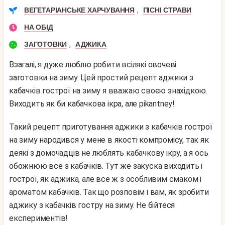
,
ВЕГЕТАРІАНСЬКЕ ХАРЧУВАННЯ
ПІСНІ СТРАВИ
НА ОБІД
,
ЗАГОТОВКИ
АДЖИКА
Взагалі, я дуже люблю робити всілякі овочеві
заготовки на зиму. Цей простий рецепт аджики з
кабачків гострої на зиму я вважаю своєю знахідкою.
Виходить як би кабачкова ікра, але pikantney!
Такий рецепт приготування аджики з кабачків гострої
на зиму народився у мене в якості компромісу, так як
деякі з домочадців не люблять кабачкову ікру, а я ось
обожнюю все з кабачків. Тут же закуска виходить і
гострої, як аджика, але все ж з особливим смаком і
ароматом кабачків. Так що розповім і вам, як зробити
аджику з кабачків гостру на зиму. Не бійтеся
експериментів!