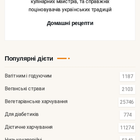
кулінарних майстрів, та справжніх
поціновувачів українських традицій
Домашні рецепти
Популярні дієти
Вагітним і годуючим
1187
Веганські страви
2103
Вегетаріанське харчування
25746
Для діабетиків
774
Дієтичне харчування
11274
Низькокалорійні