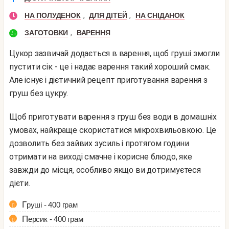
,
,
НА ПОЛУДЕНОК
ДЛЯ ДІТЕЙ
НА СНІДАНОК
,
ЗАГОТОВКИ
ВАРЕННЯ
Цукор зазвичай додається в варення, щоб груші змогли
пустити сік - це і надає варення такий хороший смак.
Але існує і дієтичний рецепт приготування варення з
груш без цукру.
Щоб приготувати варення з груш без води в домашніх
умовах, найкраще скористатися мікрохвильовкою. Це
дозволить без зайвих зусиль і протягом години
отримати на виході смачне і корисне блюдо, яке
завжди до місця, особливо якщо ви дотримуєтеся
дієти.
Груші - 400 грам
Персик - 400 грам