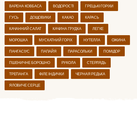
ВАРЕНА КОВБАСА
ВОДОРОСТІ
ГРЕЦЬКІ ГОРІХИ
ГУСЬ
ДОЩОВИКИ
КАКАО
КАРАСЬ
КАЧАННИЙ САЛАТ
КАЧИНА ГРУДКА
ЛЕГКЕ
МОРОШКА
МУСКАТНИЙ ГОРІХ
НУТЕЛЛА
ОЖИНА
ПАНГАСІУС
ПАПАЙЯ
ПАРАСОЛЬКИ
ПОМІДОР
ПШЕНИЧНЕ БОРОШНО
РУКОЛА
СТЕРЛЯДЬ
ТРЕПАНГА
ФІЛЕ ІНДИЧКИ
ЧЕРНАЯ РЕДЬКА
ЯЛОВИЧЕ СЕРЦЕ