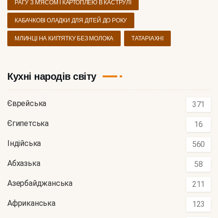
РАГУ З М'ЯСОМ І КАРТОПЛЕЮ В КАСТРУЛІ
КАБАЧКОВІ ОЛАДКИ ДЛЯ ДІТЕЙ ДО РОКУ
МЛИНЦІ НА КИП'ЯТКУ БЕЗ МОЛОКА
ТАТАРІАХНІ
Кухні народів світу
Єврейська
371
Єгипетська
16
Індійська
560
Абхазька
58
Азербайджанська
211
Африканська
123