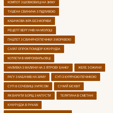
КОМПОТ З ШОВКОВИЦІ НА ЗИМУ
ТУШЕНА СВИНИНА З ПІДЛИВОЮ
КАБАЧКОВА ІКРА БЕЗ МОРКВИ
РЕЦЕПТ ВЕРГУНІВ НА МОЛОЦІ
ПАШТЕТ З СВИНЯЧОЇ ПЕЧІНКИ З МОРКВОЮ
САЛАТ ОГІРОК ПОМІДОР КУКУРУДЗА
КОТЛЕТИ В МІКРОХВИЛЬОВЦІ
НАЛИВКА З МАЛИНИ НА 3 ЛІТРОВУ БАНКУ
ЖЕЛЕ З ОЖИНИ
РАГУ З КАБАЧКІВ НА ЗИМУ
СУП З КУРЯЧОЮ ПЕЧІНКОЮ
СУП ІЗ СОЧЕВИЦІ З М'ЯСОМ
СУХИЙ БІСКВІТ
ЯК ВАРИТИ БОРЩ З КАПУСТИ
ТЕЛЯТИНА В СМЕТАНІ
КУКУРУДЗА В РУКАВІ