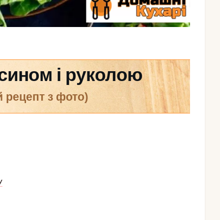
сином і руколою
й рецепт з фото)
У