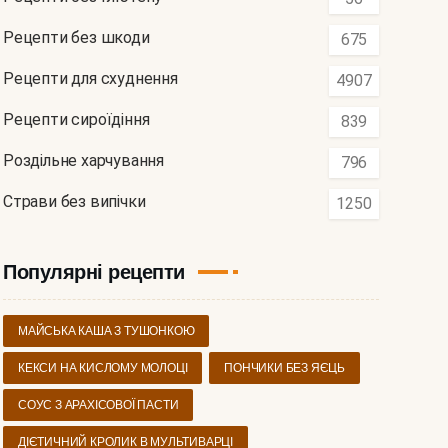
Рецепти без шкоди
675
Рецепти для схуднення
4907
Рецепти сироїдіння
839
Роздільне харчування
796
Страви без випічки
1250
Популярні рецепти
МАЙСЬКА КАША З ТУШОНКОЮ
КЕКСИ НА КИСЛОМУ МОЛОЦІ
ПОНЧИКИ БЕЗ ЯЄЦЬ
СОУС З АРАХІСОВОЇ ПАСТИ
ДІЄТИЧНИЙ КРОЛИК В МУЛЬТИВАРЦІ