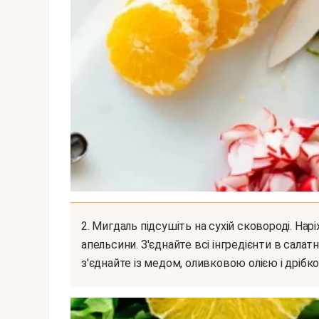
2. Мигдаль підсушіть на сухій сковороді. Наріжте тоненько редис. Кружечками наріжте
апельсини. З'єднайте всі інгредієнти в салатни
з'єднайте із медом, оливковою олією і дрібко