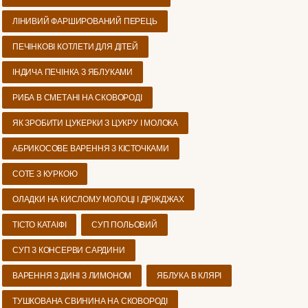
ЛІНИВИЙ ФАРШИРОВАНИЙ ПЕРЕЦЬ
ПЕЧІНКОВІ КОТЛЕТИ ДЛЯ ДІТЕЙ
ІНДИЧА ПЕЧІНКА З ЯБЛУКАМИ
РИБА В СМЕТАНІ НА СКОВОРОДІ
ЯК ЗРОБИТИ ЦУКЕРКИ З ЦУКРУ І МОЛОКА
АБРИКОСОВЕ ВАРЕННЯ З КІСТОЧКАМИ
СОТЕ З КУРКОЮ
ОЛАДКИ НА КИСЛОМУ МОЛОЦІ І ДРІЖДЖАХ
ТІСТО КАТАІФІ
СУП ПОЛЬОВИЙ
СУП З КОНСЕРВИ САРДИНИ
ВАРЕННЯ З ДИНІ З ЛИМОНОМ
ЯБЛУКА В КЛЯРІ
ТУШКОВАНА СВИНИНА НА СКОВОРОДІ