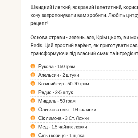
Швидкий і легкий, яскравий і апетитний, корис
хочу запропонувати вам зробити. Любіть цитру
рецепт!
Основа страви - зелень, але, Крім цього, ви можете доповнити його жменею горішків, сиром,
Redis. Цей простий варіант, як приготувати са
трансформуючи під власний смак та інгредієнти,
Рукола - 150 грам
Апельсин - 2 штуки
Козиний сир - 50-70 грам
Редис - 2-5 штук
Мигдаль - 50 грам
Оливкова олія - 1/4 склянки
Сік лимона - 3 Ст. Ложки
Мед - 1.5 чайних ложки
Сіль і кориця - 1 щіпка