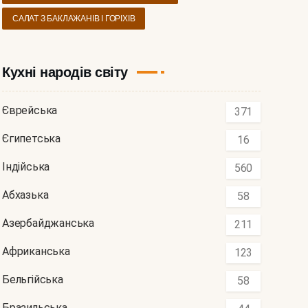
САЛАТ З БАКЛАЖАНІВ І ГОРІХІВ
Кухні народів світу
Єврейська
371
Єгипетська
16
Індійська
560
Абхазька
58
Азербайджанська
211
Африканська
123
Бельгійська
58
Бразильська