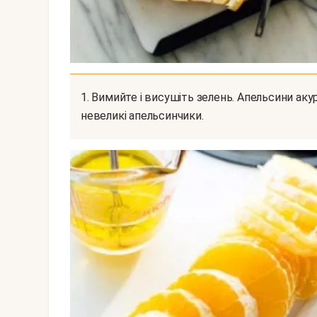
1. Вимийте і висушіть зелень. Апельсини акуратно очистіть. Найкраще використовувати
невеликі апельсинчики.