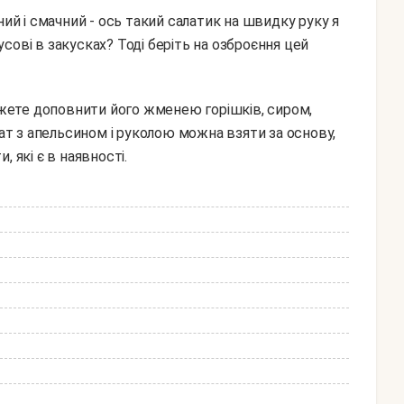
ний і смачний - ось такий салатик на швидку руку я
сові в закусках? Тоді беріть на озброєння цей
лат з апельсином і руколою можна взяти за основу,
 які є в наявності.