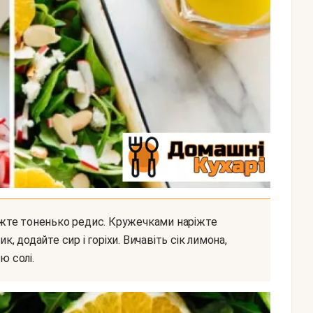
к, додайте сир і горіхи. Вичавіть сік лимона,
ю солі.