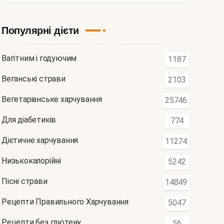
Популярні дієти
Вагітним і годуючим
1187
Веганські страви
2103
Вегетаріанське харчування
25746
Для діабетиків
774
Дієтичне харчування
11274
Низькокалорійні
5242
Пісні страви
14849
Рецепти Правильного Харчування
5047
Рецепти без глютену
56