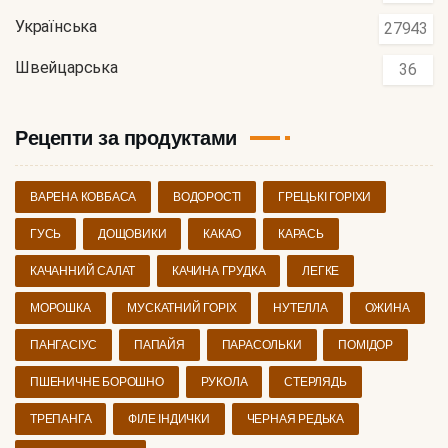
Українська
27943
Швейцарська
36
Рецепти за продуктами
ВАРЕНА КОВБАСА
ВОДОРОСТІ
ГРЕЦЬКІ ГОРІХИ
ГУСЬ
ДОЩОВИКИ
КАКАО
КАРАСЬ
КАЧАННИЙ САЛАТ
КАЧИНА ГРУДКА
ЛЕГКЕ
МОРОШКА
МУСКАТНИЙ ГОРІХ
НУТЕЛЛА
ОЖИНА
ПАНГАСІУС
ПАПАЙЯ
ПАРАСОЛЬКИ
ПОМІДОР
ПШЕНИЧНЕ БОРОШНО
РУКОЛА
СТЕРЛЯДЬ
ТРЕПАНГА
ФІЛЕ ІНДИЧКИ
ЧЕРНАЯ РЕДЬКА