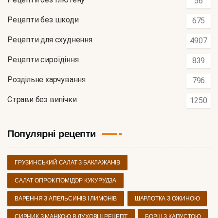
56
Рецепти без шкоди
675
Рецепти для схуднення
4907
Рецепти сироїдіння
839
Роздільне харчування
796
Страви без випічки
1250
Популярні рецепти
ГРУЗИНСЬКИЙ САЛАТ З БАКЛАЖАНІВ
САЛАТ ОГІРОК ПОМІДОР КУКУРУДЗА
ВАРЕННЯ З АПЕЛЬСИНІВ І ЛИМОНІВ
ШАРЛОТКА З ОЖИНОЮ
СИРНИК З МАНКОЮ В ДУХОВЦІ РЕЦЕПТ
БОРЩ З КАПУСТОЮ