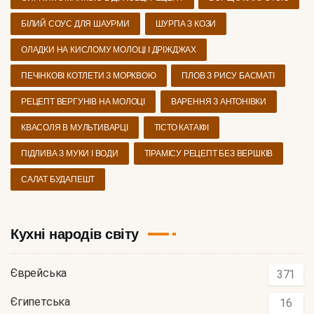
БІЛИЙ СОУС ДЛЯ ШАУРМИ
ШУРПА З КОЗИ
ОЛАДКИ НА КИСЛОМУ МОЛОЦІ І ДРІЖДЖАХ
ПЕЧІНКОВІ КОТЛЕТИ З МОРКВОЮ
ПЛОВ З РИСУ БАСМАТІ
РЕЦЕПТ ВЕРГУНІВ НА МОЛОЦІ
ВАРЕННЯ З АНТОНІВКИ
КВАСОЛЯ В МУЛЬТИВАРЦІ
ТІСТО КАТАІФІ
ПІДЛИВА З МУКИ І ВОДИ
ТІРАМІСУ РЕЦЕПТ БЕЗ ВЕРШКІВ
САЛАТ БУДАПЕШТ
Кухні народів світу
Єврейська
371
Єгипетська
16