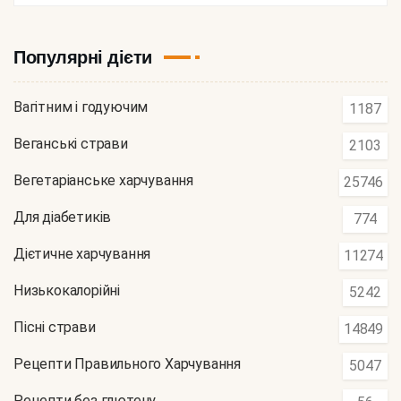
Популярні дієти
Вагітним і годуючим
1187
Веганські страви
2103
Вегетаріанське харчування
25746
Для діабетиків
774
Дієтичне харчування
11274
Низькокалорійні
5242
Пісні страви
14849
Рецепти Правильного Харчування
5047
Рецепти без глютену