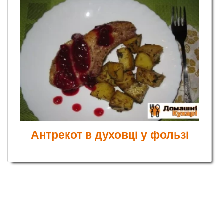
Антрекот в духовці у фользі