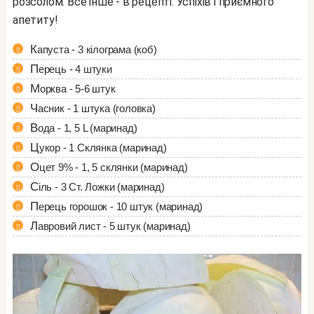
розсолом. Все інше - в рецепті. Успіхів і приємного
апетиту!
Капуста - 3 кілограма (коб)
Перець - 4 штуки
Морква - 5-6 штук
Часник - 1 штука (головка)
Вода - 1, 5 L (маринад)
Цукор - 1 Склянка (маринад)
Оцет 9% - 1, 5 склянки (маринад)
Сіль - 3 Ст. Ложки (маринад)
Перець горошок - 10 штук (маринад)
Лавровий лист - 5 штук (маринад)