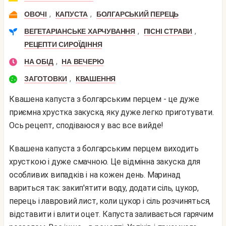
,
,
ОВОЧІ
КАПУСТА
БОЛГАРСЬКИЙ ПЕРЕЦЬ
,
,
ВЕГЕТАРІАНСЬКЕ ХАРЧУВАННЯ
ПІСНІ СТРАВИ
РЕЦЕПТИ СИРОЇДІННЯ
,
НА ОБІД
НА ВЕЧЕРЮ
,
ЗАГОТОВКИ
КВАШЕННЯ
Квашена капуста з болгарським перцем - це дуже
приємна хрустка закуска, яку дуже легко приготувати.
Ось рецепт, сподіваюся у вас все вийде!
Квашена капуста з болгарським перцем виходить
хрусткою і дуже смачною. Це відмінна закуска для
особливих випадків і на кожен день. Маринад
вариться так: закип'ятити воду, додати сіль, цукор,
перець і лавровий лист, коли цукор і сіль розчиняться,
відставити і влити оцет. Капуста заливається гарячим