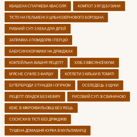
КВАШЕНА СПАРЖЕВА КВАСОЛЯ
КОМПОТ З ЯГІД БУЗИНИ
ТІСТО НА ПЕЛЬМЕНІ З ЦІЛЬНОЗЕРНОВОГО БОРОШНА
РИБНИЙ СУП З ХЕКА ДЛЯ ДІТЕЙ
ЗАПРАВКА З ПОМІДОРІВ І ПЕРЦЮ
БАБУСИНІ КОРЖИКИ НА ДРІЖДЖАХ
КОКТЕЙЛЬНА ВИШНЯ РЕЦЕПТ
ХЛІБ З ВІВСЯНОЇ МУКИ
М'ЯСНЕ СУФЛЕ З ФАРШУ
КОТЛЕТИ З КІЛЬКИ В ТОМАТІ
БУТЕРБРОДИ З ТУНЦЕМ І ОГІРКОМ
ОСЕЛЕДЕЦЬ З ЩУКИ
РЕЦЕПТ ОЛАДОК БЕЗ КЕФІРУ
РИСОВИЙ СУП ЗІ СВИНИНОЮ
КЕКС В МІКРОХВИЛЬОВЦІ БЕЗ ЯЄЦЬ
СОСИСКИ В ТІСТІ БЕЗ ДРІЖДЖІВ
ТУШЕНА ДОМАШНЯ КУРКА В МУЛЬТИВАРЦІ