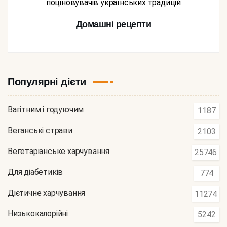
поціновувачів українських традицій
Домашні рецепти
Популярні дієти
Вагітним і годуючим
1187
Веганські страви
2103
Вегетаріанське харчування
25746
Для діабетиків
774
Дієтичне харчування
11274
Низькокалорійні
5242