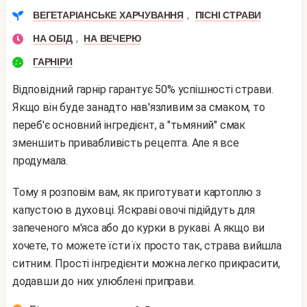
,
ВЕГЕТАРІАНСЬКЕ ХАРЧУВАННЯ
ПІСНІ СТРАВИ
,
НА ОБІД
НА ВЕЧЕРЮ
ГАРНІРИ
Відповідний гарнір гарантує 50% успішності страви.
Якщо він буде занадто нав'язливим за смаком, то
переб'є основний інгредієнт, а "тьмяний" смак
зменшить привабливість рецепта. Але я все
продумала.
Тому я розповім вам, як приготувати картоплю з
капустою в духовці. Яскраві овочі підійдуть для
запеченого м'яса або до курки в рукаві. А якщо ви
хочете, то можете їсти їх просто так, страва вийшла
ситним. Прості інгредієнти можна легко прикрасити,
додавши до них улюблені приправи.