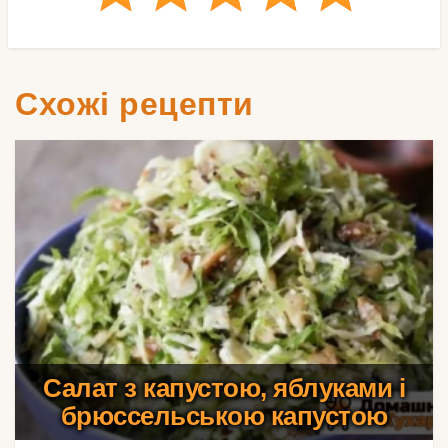
Схожі рецепти
Салат з капустою, яблуками і
брюссельською капустою