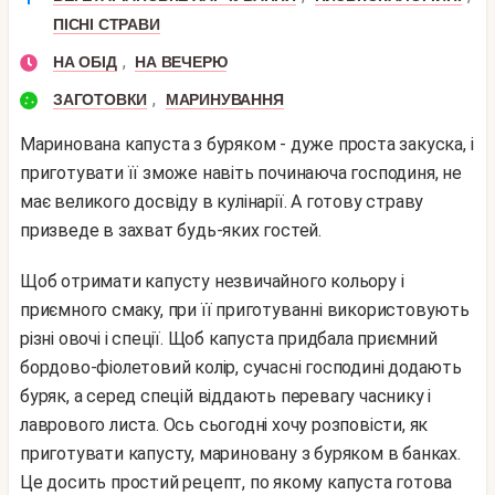
ПІСНІ СТРАВИ
,
НА ОБІД
НА ВЕЧЕРЮ
,
ЗАГОТОВКИ
МАРИНУВАННЯ
Маринована капуста з буряком - дуже проста закуска, і
приготувати її зможе навіть починаюча господиня, не
має великого досвіду в кулінарії. А готову страву
призведе в захват будь-яких гостей.
Щоб отримати капусту незвичайного кольору і
приємного смаку, при її приготуванні використовують
різні овочі і спеції. Щоб капуста придбала приємний
бордово-фіолетовий колір, сучасні господині додають
буряк, а серед спецій віддають перевагу часнику і
лаврового листа. Ось сьогодні хочу розповісти, як
приготувати капусту, мариновану з буряком в банках.
Це досить простий рецепт, по якому капуста готова