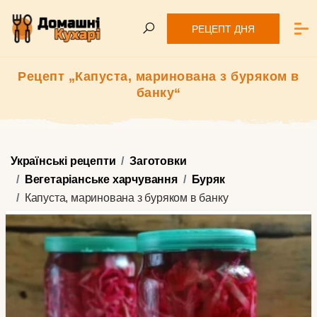
РЕЦЕПТ ДНЯ
Рецепт „Капуста, маринована з буряком в
банку“
Українські рецепти
Заготовки
Вегетаріанське харчування
Буряк
Капуста, маринована з буряком в банку