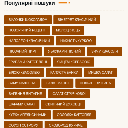
Популярні пошуки
БУЛОЧКИ ШОКОЛАДОМ
ВІНЕГРЕТ КЛАСИЧНИЙ
НОВОРІЧНИЙ РЕЦЕПТ
МОЛОЦІ ЯЄЦЬ
НАПОЛЕОН КЛАСИЧНИЙ
НІЖНІСТЬ КУРКОЮ
ПІСОЧНИЙ ПИРІГ
ЯБЛУКАМИ ПІСНИЙ
ЗИМУ КВАСОЛЯ
ГРИБАМИ КАРТОПЛЯНІ
ЯЙЦЕМ КОВБАСОЮ
БІЛОЮ КВАСОЛЕЮ
КАПУСТА БАНКУ
МИШКА САЛАТ
ЗИМУ КВАШЕНА
САЛАТ МАНГО
ФОЛЬЗІ ТЕЛЯТИНА
ВАРЕННЯ ЯНТАРНЕ
САЛАТ СТРУЧКОВОЇ
ШАРАМИ САЛАТ
СВИНЯЧИЙ ДУХОВЦІ
КУРКА АПЕЛЬСИНАМИ
СОЛОДКА КАРТОПЛЯ
СОУСІ ГОСТРОМУ
СКОВОРОДІ КУРЯЧЕ