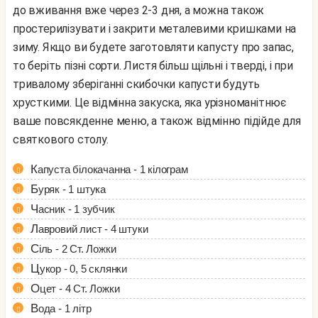
до вживання вже через 2-3 дня, а можна також
простерилізувати і закрити металевими кришками на
зиму. Якщо ви будете заготовляти капусту про запас,
то беріть пізні сорти. Листя більш щільні і тверді, і при
тривалому зберіганні скибочки капусти будуть
хрусткими. Це відмінна закуска, яка урізноманітнює
ваше повсякденне меню, а також відмінно підійде для
святкового столу.
Капуста білокачанна - 1 кілограм
Буряк - 1 штука
Часник - 1 зубчик
Лавровий лист - 4 штуки
Сіль - 2 Ст. Ложки
Цукор - 0, 5 склянки
Оцет - 4 Ст. Ложки
Вода - 1 літр