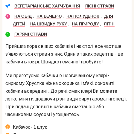
,
ВЕГЕТАРІАНСЬКЕ ХАРЧУВАННЯ
ПІСНІ СТРАВИ
,
,
,
НА ОБІД
НА ВЕЧЕРЮ
НА ПОЛУДЕНОК
ДЛЯ
,
,
,
ДІТЕЙ
НА ШВИДКУ РУКУ
НА ПРИРОДУ
ЛІТНІ
ГАРЯЧІ СТРАВИ
Прийшла пора свіжих кабачків і на столі все частіше
з'являються страви з них. Один з таких рецептів - це
кабачки в клярі. Швидко і смачно! пробуйте!
Ми приготуємо кабачки в незвичайному клярі -
сирному. Хрустка ніжна скоринка і м'які, соковиті
кабачки всередині… До речі, смак клярі Ви можете
легко міняти, додаючи різні види сиру і ароматні спеції.
При подачі доповніть кабачки сметаною або
часниковим соусом і угощайтесь.
Кабачок - 1 штук