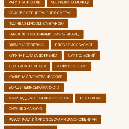
РАГУ З ПАТИСОНІВ
ЧЕБУРЕКИ НА МОЛОЦІ
СВИНЯЧЕ СЕРЦЕ ТУШЕНЕ В СМЕТАНІ
ПІДЛИВА З М'ЯСОМ І СМЕТАНОЮ
КАРТОПЛЯ З ЛИСИЧКАМИ В МУЛЬТИВАРЦІ
ВІДВАРНА ТЕЛЯТИНА
ПЛОВ З РИСУ БАСМАТІ
КУРЯЧА ПІДЛИВА ДО ГРЕЧКИ
СУП ПОЛЬОВИЙ
ТЕЛЯТИНА В СМЕТАНІ
МАЛИНОВЕ КОНФІ
КВАШЕНА СПАРЖЕВА КВАСОЛЯ
БОРЩ З ПЕКІНСЬКОЇ КАПУСТИ
МАРИНАД ДЛЯ СІЛЬОДКИ З КОРОПА
ТІСТО КАТАІФІ
СИРНИК З МАНКОЮ
РОЗСИПЧАСТИЙ РИС З ОВОЧАМИ ЗАМОРОЖЕНИМИ