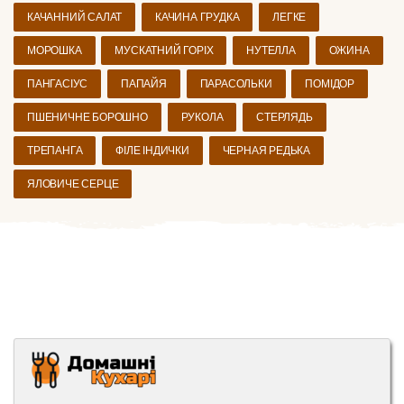
КАЧАННИЙ САЛАТ
КАЧИНА ГРУДКА
ЛЕГКЕ
МОРОШКА
МУСКАТНИЙ ГОРІХ
НУТЕЛЛА
ОЖИНА
ПАНГАСІУС
ПАПАЙЯ
ПАРАСОЛЬКИ
ПОМІДОР
ПШЕНИЧНЕ БОРОШНО
РУКОЛА
СТЕРЛЯДЬ
ТРЕПАНГА
ФІЛЕ ІНДИЧКИ
ЧЕРНАЯ РЕДЬКА
ЯЛОВИЧЕ СЕРЦЕ