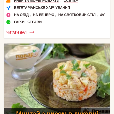
,
РИБА ТА МОРЕПРОДУКТИ
ОСЕТЕР
ВЕГЕТАРІАНСЬКЕ ХАРЧУВАННЯ
,
,
,
НА ОБІД
НА ВЕЧЕРЮ
НА СВЯТКОВИЙ СТІЛ
ФУРШЕТ
ГАРЯЧІ СТРАВИ
ЧИТАТИ ДАЛІ
Минтай з рисом в духовці