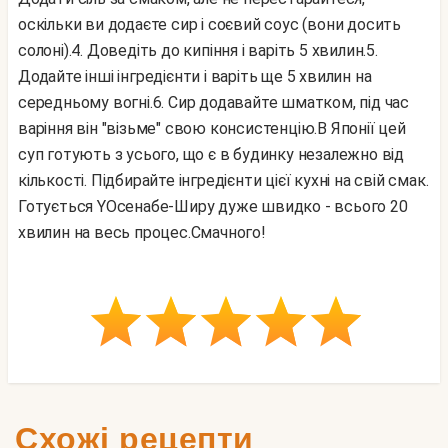
оскільки ви додаєте сир і соєвий соус (вони досить
солоні).
4. Доведіть до кипіння і варіть 5 хвилин.
5.
Додайте інші інгредієнти і варіть ще 5 хвилин на
середньому вогні.
6. Сир додавайте шматком, під час
варіння він "візьме" свою консистенцію.
В Японії цей
суп готують з усього, що є в будинку незалежно від
кількості. Підбирайте інгредієнти цієї кухні на свій смак.
Готується YOсенабе-Ширу дуже швидко - всього 20
хвилин на весь процес.
Смачного!
Схожі рецепти