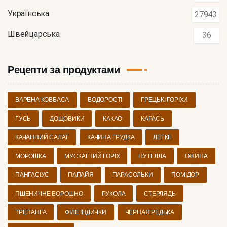
Українська
27943
Швейцарська
36
Рецепти за продуктами
ВАРЕНА КОВБАСА
ВОДОРОСТІ
ГРЕЦЬКІ ГОРІХИ
ГУСЬ
ДОЩОВИКИ
КАКАО
КАРАСЬ
КАЧАННИЙ САЛАТ
КАЧИНА ГРУДКА
ЛЕГКЕ
МОРОШКА
МУСКАТНИЙ ГОРІХ
НУТЕЛЛА
ОЖИНА
ПАНГАСІУС
ПАПАЙЯ
ПАРАСОЛЬКИ
ПОМІДОР
ПШЕНИЧНЕ БОРОШНО
РУКОЛА
СТЕРЛЯДЬ
ТРЕПАНГА
ФІЛЕ ІНДИЧКИ
ЧЕРНАЯ РЕДЬКА