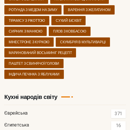
РОТУНДА З МЕДОМ НА ЗИМУ
ВАРЕННЯ З ЖЕЛАТИНОМ
ТІРАМІСУ З РІКОТТОЮ
СУХИЙ БІСКВІТ
СИРНИК З МАНКОЮ
ПЛОВ З КОВБАСОЮ
МІНЕСТРОНЕ З КУРКОЮ
СКУМБРІЯ В МУЛЬТИВАРЦІ
МАРИНОВАНИЙ ВОСЬМИНІГ РЕЦЕПТ
ПАШТЕТ З СВИНЯЧОЇ ГОЛОВИ
ІНДИЧА ПЕЧІНКА З ЯБЛУКАМИ
Кухні народів світу
Єврейська
371
Єгипетська
16