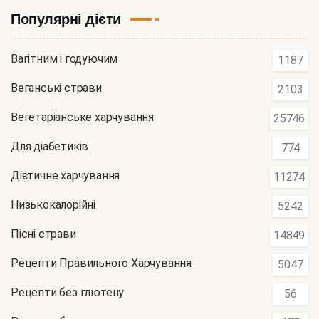
Популярні дієти
Вагітним і годуючим
1187
Веганські страви
2103
Вегетаріанське харчування
25746
Для діабетиків
774
Дієтичне харчування
11274
Низькокалорійні
5242
Пісні страви
14849
Рецепти Правильного Харчування
5047
Рецепти без глютену
56