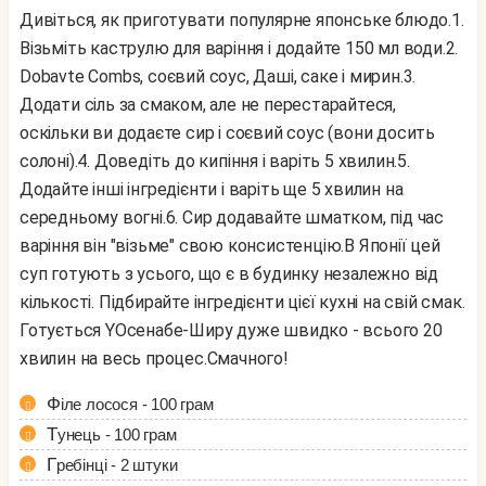
Дивіться, як приготувати популярне японське блюдо.
1.
Візьміть каструлю для варіння і додайте 150 мл води.
2.
Dobavte Combs, соєвий соус, Даші, саке і мирин.
3.
Додати сіль за смаком, але не перестарайтеся,
оскільки ви додаєте сир і соєвий соус (вони досить
солоні).
4. Доведіть до кипіння і варіть 5 хвилин.
5.
Додайте інші інгредієнти і варіть ще 5 хвилин на
середньому вогні.
6. Сир додавайте шматком, під час
варіння він "візьме" свою консистенцію.
В Японії цей
суп готують з усього, що є в будинку незалежно від
кількості. Підбирайте інгредієнти цієї кухні на свій смак.
Готується YOсенабе-Ширу дуже швидко - всього 20
хвилин на весь процес.
Смачного!
Філе лосося - 100 грам
Тунець - 100 грам
Гребінці - 2 штуки