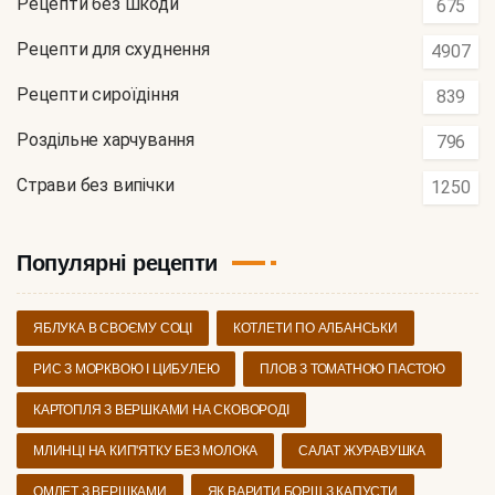
Рецепти без шкоди
675
Рецепти для схуднення
4907
Рецепти сироїдіння
839
Роздільне харчування
796
Страви без випічки
1250
Популярні рецепти
ЯБЛУКА В СВОЄМУ СОЦІ
КОТЛЕТИ ПО АЛБАНСЬКИ
РИС З МОРКВОЮ І ЦИБУЛЕЮ
ПЛОВ З ТОМАТНОЮ ПАСТОЮ
КАРТОПЛЯ З ВЕРШКАМИ НА СКОВОРОДІ
МЛИНЦІ НА КИП'ЯТКУ БЕЗ МОЛОКА
САЛАТ ЖУРАВУШКА
ОМЛЕТ З ВЕРШКАМИ
ЯК ВАРИТИ БОРЩ З КАПУСТИ