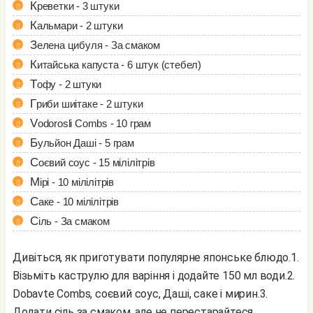
Креветки - 3 штуки
Кальмари - 2 штуки
Зелена цибуля - За смаком
Китайська капуста - 6 штук (стебел)
Тофу - 2 штуки
Гриби шиітаке - 2 штуки
Vodorosli Combs - 10 грам
Бульйон Даші - 5 грам
Соєвий соус - 15 мілілітрів
Мірі - 10 мілілітрів
Саке - 10 мілілітрів
Сіль - За смаком
Дивіться, як приготувати популярне японське блюдо.
1.
Візьміть каструлю для варіння і додайте 150 мл води.
2.
Dobavte Combs, соєвий соус, Даші, саке і мирин.
3.
Додати сіль за смаком, але не перестарайтеся,