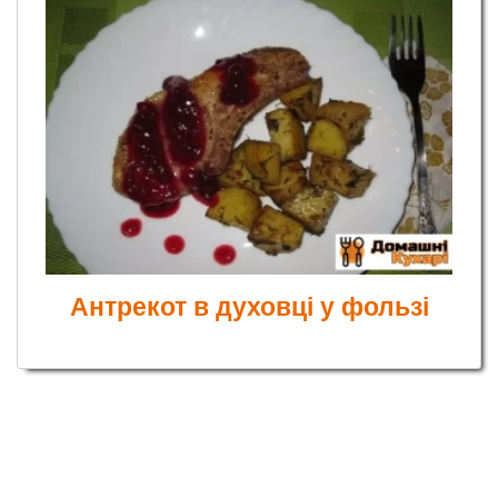
Антрекот в духовці у фользі