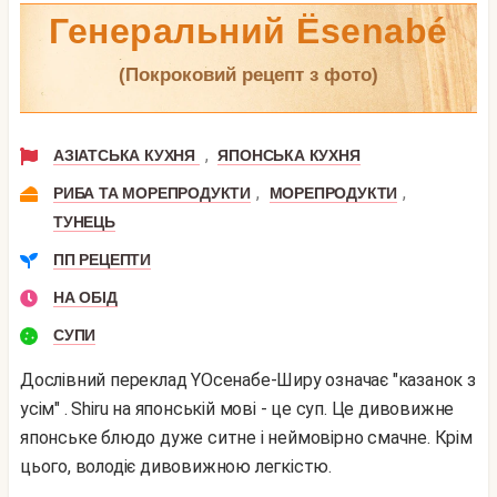
Генеральний Ësenabé
(покроковий рецепт з фото)
,
АЗІАТСЬКА КУХНЯ
ЯПОНСЬКА КУХНЯ
,
,
РИБА ТА МОРЕПРОДУКТИ
МОРЕПРОДУКТИ
ТУНЕЦЬ
ПП РЕЦЕПТИ
НА ОБІД
СУПИ
Дослівний переклад YOсенабе-Ширу означає "казанок з
усім" . Shiru на японській мові - це суп. Це дивовижне
японське блюдо дуже ситне і неймовірно смачне. Крім
цього, володіє дивовижною легкістю.